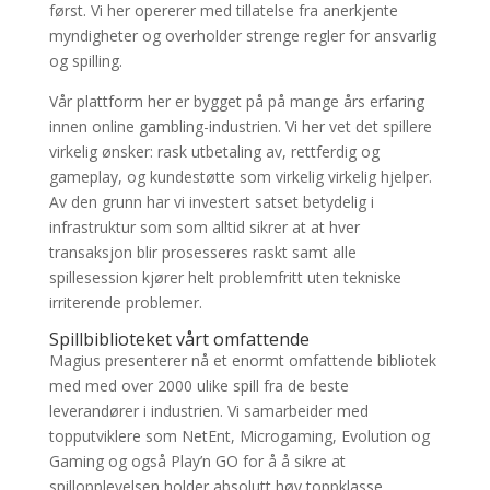
først. Vi her opererer med tillatelse fra anerkjente
myndigheter og overholder strenge regler for ansvarlig
og spilling.
Vår plattform her er bygget på på mange års erfaring
innen online gambling-industrien. Vi her vet det spillere
virkelig ønsker: rask utbetaling av, rettferdig og
gameplay, og kundestøtte som virkelig virkelig hjelper.
Av den grunn har vi investert satset betydelig i
infrastruktur som som alltid sikrer at at hver
transaksjon blir prosesseres raskt samt alle
spillesession kjører helt problemfritt uten tekniske
irriterende problemer.
Spillbiblioteket vårt omfattende
Magius presenterer nå et enormt omfattende bibliotek
med med over 2000 ulike spill fra de beste
leverandører i industrien. Vi samarbeider med
topputviklere som NetEnt, Microgaming, Evolution og
Gaming og også Play’n GO for å å sikre at
spillopplevelsen holder absolutt høy toppklasse.