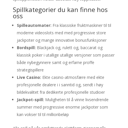
Spillkategorier du kan finne hos
oss
Spilleautomater:
Fra klassiske fruktmaskiner til til
moderne videoslots med med progressive store
jackpoter og mange innovative bonusfunksjoner
Bordspill:
Blackjack og, rulett og, baccarat og
klassisk poker i utallige utallige versjoner som passer
både nybegynnere samt og erfarne proffe
strategispillere
Live Casino:
Ekte casino-atmosfære med ekte
profesjonelle dealere i i sanntid og, sendt i høy
bildekvalitet fra dedikerte profesjonelle studioer
Jackpot-spill:
Muligheten til å vinne livsendrende
summer med progressive enorme jackpoter som
kan vokser til til millionbeløp