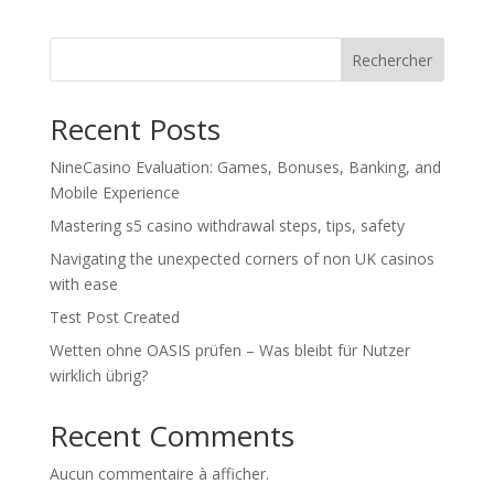
Rechercher
Recent Posts
NineCasino Evaluation: Games, Bonuses, Banking, and
Mobile Experience
Mastering s5 casino withdrawal steps, tips, safety
Navigating the unexpected corners of non UK casinos
with ease
Test Post Created
Wetten ohne OASIS prüfen – Was bleibt für Nutzer
wirklich übrig?
Recent Comments
Aucun commentaire à afficher.