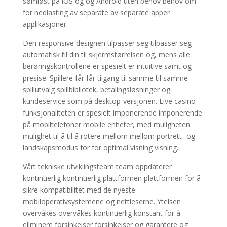
sømløst på iOS og og Android uten behov behov om
for nedlasting av separate av separate apper
applikasjoner.
Den responsive designen tilpasser seg tilpasser seg
automatisk til din til skjermstørrelsen og, mens alle
berøringskontrollene er spesielt er intuitive samt og
presise. Spillere får får tilgang til samme til samme
spillutvalg spillbibliotek, betalingsløsninger og
kundeservice som på desktop-versjonen. Live casino-
funksjonaliteten er spesielt imponerende imponerende
på mobiltelefoner mobile enheter, med muligheten
mulighet til å til å rotere mellom mellom portrett- og
landskapsmodus for for optimal visning visning.
Vårt tekniske utviklingsteam team oppdaterer
kontinuerlig kontinuerlig plattformen plattformen for å
sikre kompatibilitet med de nyeste
mobiloperativsystemene og nettleserne. Ytelsen
overvåkes overvåkes kontinuerlig konstant for å
eliminere forsinkelser forsinkelser og garantere og