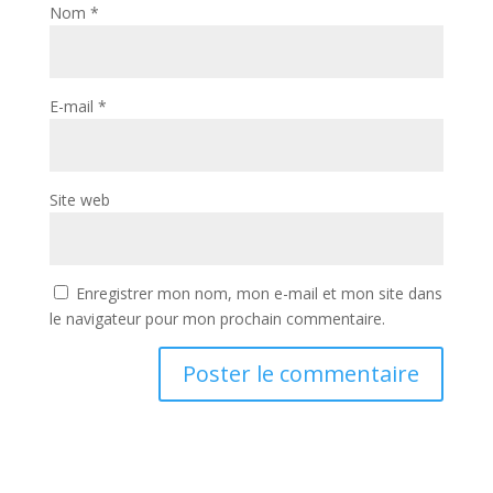
Nom
*
E-mail
*
Site web
Enregistrer mon nom, mon e-mail et mon site dans
le navigateur pour mon prochain commentaire.