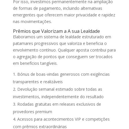
Por isso, investimos permanentemente na ampliação
de formas de pagamento, incluindo alternativas
emergentes que oferecem maior privacidade e rapidez
nas movimentações.
Prêmios que Valorizam a A sua Lealdade
Elaboramos um sistema de lealdade estruturado em
patamares progressivos que valoriza e beneficia o
envolvimento contínuo. Qualquer aposta contribui para
o agregação de pontos que conseguem ser trocados
em benefícios tangíveis.
Bónus de boas-vindas generosos com exigências
transparentes e realizáveis
Devolução semanal estimado sobre todas as
investimentos, independentemente do resultado
Rodadas gratuitas em releases exclusivos de
provedores premium
Acessos para acontecimentos VIP e competições
com prêmios extraordinárias