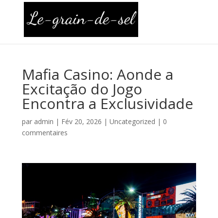
Mafia Casino: Aonde a
Excitação do Jogo
Encontra a Exclusividade
par
admin
|
Fév 20, 2026
|
Uncategorized
|
0
commentaires