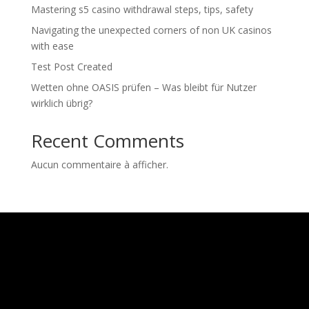
Mastering s5 casino withdrawal steps, tips, safety
Navigating the unexpected corners of non UK casinos
with ease
Test Post Created
Wetten ohne OASIS prüfen – Was bleibt für Nutzer
wirklich übrig?
Recent Comments
Aucun commentaire à afficher.