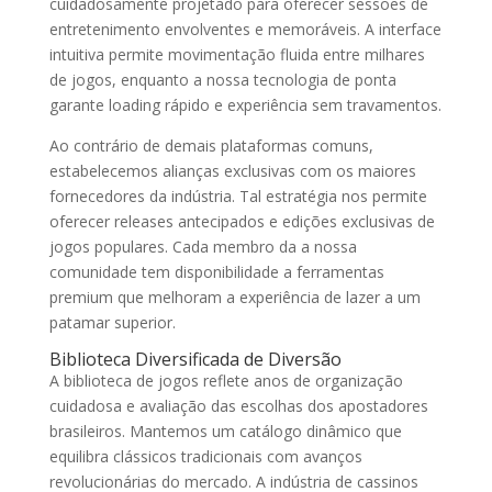
cuidadosamente projetado para oferecer sessões de
entretenimento envolventes e memoráveis. A interface
intuitiva permite movimentação fluida entre milhares
de jogos, enquanto a nossa tecnologia de ponta
garante loading rápido e experiência sem travamentos.
Ao contrário de demais plataformas comuns,
estabelecemos alianças exclusivas com os maiores
fornecedores da indústria. Tal estratégia nos permite
oferecer releases antecipados e edições exclusivas de
jogos populares. Cada membro da a nossa
comunidade tem disponibilidade a ferramentas
premium que melhoram a experiência de lazer a um
patamar superior.
Biblioteca Diversificada de Diversão
A biblioteca de jogos reflete anos de organização
cuidadosa e avaliação das escolhas dos apostadores
brasileiros. Mantemos um catálogo dinâmico que
equilibra clássicos tradicionais com avanços
revolucionárias do mercado. A indústria de cassinos