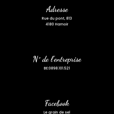
Adresse
Rue du pont, 813
4180 Hamoir
N° de l'entreprise
BE:0898.101.521
Facebook
Le grain de sel