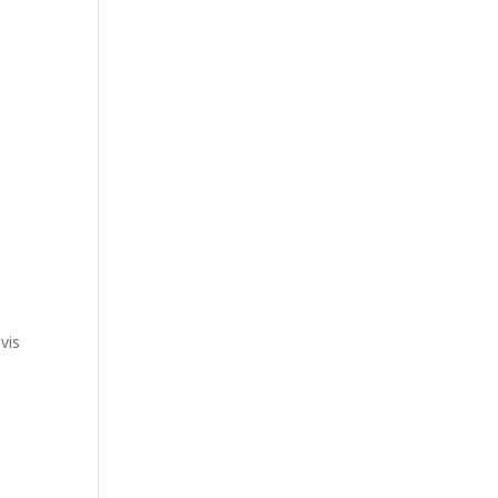
l
vis