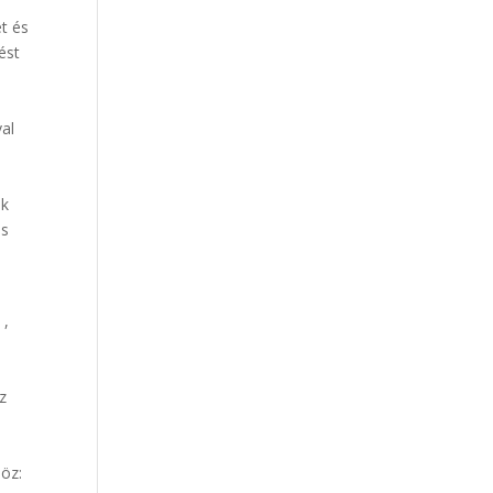
t és
ést
val
ik
és
 ,
m
az
höz: