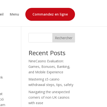
eil
Menu
Commandez en ligne
Rechercher
Recent Posts
NineCasino Evaluation:
Games, Bonuses, Banking,
and Mobile Experience
nk
Mastering s5 casino
withdrawal steps, tips, safety
Navigating the unexpected
at
corners of non UK casinos
ció
with ease
ozam