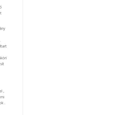
ő
t
rány
.
ltart
mköri
sít
l ,
ami
ok .