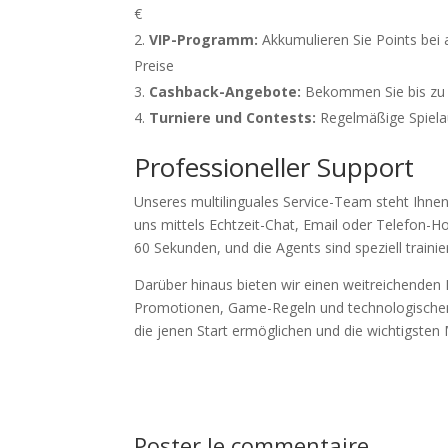
€
VIP-Programm:
Akkumulieren Sie Points bei a
Preise
Cashback-Angebote:
Bekommen Sie bis zu 2
Turniere und Contests:
Regelmäßige Spiela
Professioneller Support
Unseres multilinguales Service-Team steht Ihne
uns mittels Echtzeit-Chat, Email oder Telefon-Hot
60 Sekunden, und die Agents sind speziell train
Darüber hinaus bieten wir einen weitreichenden 
Promotionen, Game-Regeln und technologischen As
die jenen Start ermöglichen und die wichtigsten 
Poster le commentaire