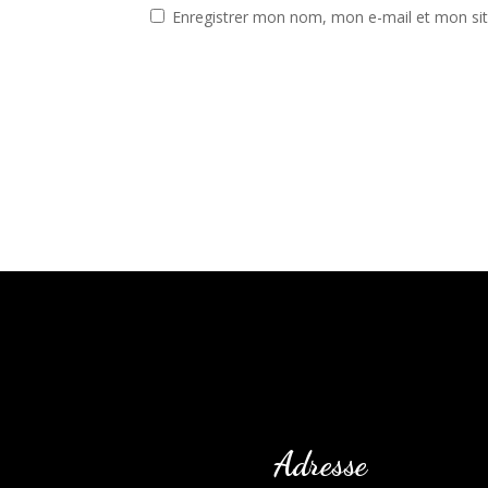
Enregistrer mon nom, mon e-mail et mon si
Adresse