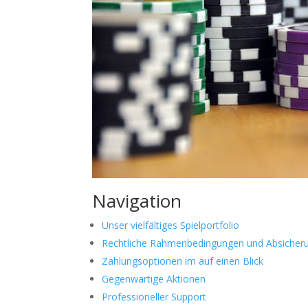
Navigation
Unser vielfältiges Spielportfolio
Rechtliche Rahmenbedingungen und Absicher
Zahlungsoptionen im auf einen Blick
Gegenwärtige Aktionen
Professioneller Support