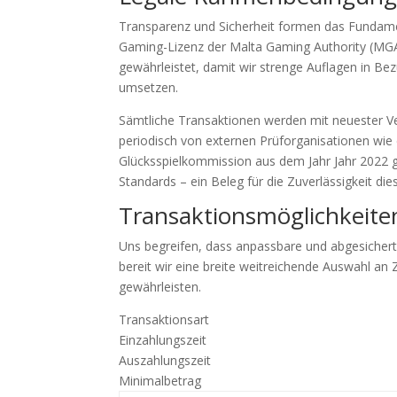
Transparenz und Sicherheit formen das Fundamen
Gaming-Lizenz der Malta Gaming Authority (MGA)
gewährleistet, damit wir strenge Auflagen in Bez
umsetzen.
Sämtliche Transaktionen werden mit neuester Ve
periodisch von externen Prüforganisationen wie
Glücksspielkommission aus dem Jahr Jahr 2022 g
Standards – ein Beleg für die Zuverlässigkeit dies
Transaktionsmöglichkeite
Uns begreifen, dass anpassbare und abgesicherte
bereit wir eine breite weitreichende Auswahl a
gewährleisten.
Transaktionsart
Einzahlungszeit
Auszahlungszeit
Minimalbetrag