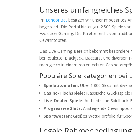
Unseres umfangreiches S
Im
LondonBet
besitzen wir unser imposantes An
begeistert. Die Portal bietet gut 2.500 Spiele 
Evolution Gaming. Die Palette reicht von traditi
Gewinntöpfen.
Das Live-Gaming-Bereich bekommt besondere Auf
bei Roulette, Blackjack, Baccarat und diversen P
man gleich in einem realen echten Casino empfi
Populäre Spielkategorien bei
Spielautomaten:
Über 1.800 Slots mit dive
Casino-Tischspiele:
Klassische Glücksspiele 
Live-Dealer-Spiele:
Authentische Spielbank-Fe
Progressive Slots:
Ansteigende Gewinnpools 
Sportwetten:
Großes Wett-Portfolio für Spor
Legale Rahmenbedingung