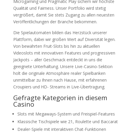
Microgaming und Pragmatic Play sichern wir höchste
Qualität und Fairness. Unser Portfolio wird stetig
vergrößert, damit Sie stets Zugang zu allen neuesten
Veröffentlichungen der Branche bekommen.
Die Spielautomaten bilden das Herzstück unserer
Plattform, dabei wir großen Wert auf Diversität legen.
Von bewährten Fruit-Slots bis hin zu aktuellen
Videoslots mit innovativen Features und progressiven
Jackpots – aller Geschmack entdeckt in uns die
geeignete Unterhaltung. Unsere Live-Casino-Sektion
holt die originale Atmosphäre realer Spielbanken
unmittelbar zu Ihnen nach Hause, mit erfahrenen
Croupiers und HD- Streams in Live-Übertragung.
Gefragte Kategorien in diesem
Casino
Slots mit Megaways-System und Freispiel-Features
Klassische Tischspiele wie 21, Roulette und Baccarat
Dealer-Spiele mit interaktiven Chat-Funktionen