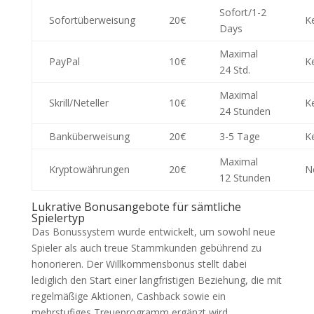
Sofort/1-2
Sofortüberweisung
20€
K
Days
Maximal
PayPal
10€
K
24 Std.
Maximal
Skrill/Neteller
10€
K
24 Stunden
Banküberweisung
20€
3-5 Tage
K
Maximal
Kryptowährungen
20€
N
12 Stunden
Lukrative Bonusangebote für sämtliche
Spielertyp
Das Bonussystem wurde entwickelt, um sowohl neue
Spieler als auch treue Stammkunden gebührend zu
honorieren. Der Willkommensbonus stellt dabei
lediglich den Start einer langfristigen Beziehung, die mit
regelmäßige Aktionen, Cashback sowie ein
mehrstufiges Treueprogramm ergänzt wird.