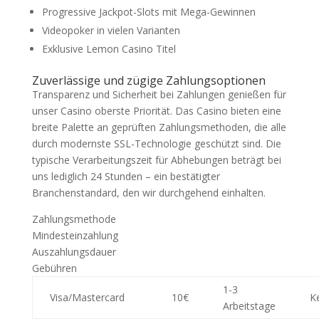
Progressive Jackpot-Slots mit Mega-Gewinnen
Videopoker in vielen Varianten
Exklusive Lemon Casino Titel
Zuverlässige und zügige Zahlungsoptionen
Transparenz und Sicherheit bei Zahlungen genießen für
unser Casino oberste Priorität. Das Casino bieten eine
breite Palette an geprüften Zahlungsmethoden, die alle
durch modernste SSL-Technologie geschützt sind. Die
typische Verarbeitungszeit für Abhebungen beträgt bei
uns lediglich 24 Stunden – ein bestätigter
Branchenstandard, den wir durchgehend einhalten.
Zahlungsmethode
Mindesteinzahlung
Auszahlungsdauer
Gebühren
1-3
Visa/Mastercard
10€
K
Arbeitstage