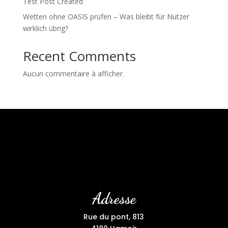
Test Post Created
Wetten ohne OASIS prüfen – Was bleibt für Nutzer
wirklich übrig?
Recent Comments
Aucun commentaire à afficher.
Adresse
Rue du pont, 813