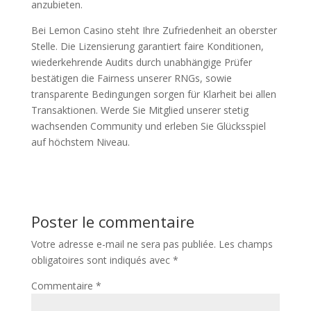
anzubieten.
Bei Lemon Casino steht Ihre Zufriedenheit an oberster
Stelle. Die Lizensierung garantiert faire Konditionen,
wiederkehrende Audits durch unabhängige Prüfer
bestätigen die Fairness unserer RNGs, sowie
transparente Bedingungen sorgen für Klarheit bei allen
Transaktionen. Werde Sie Mitglied unserer stetig
wachsenden Community und erleben Sie Glücksspiel
auf höchstem Niveau.
Poster le commentaire
Votre adresse e-mail ne sera pas publiée.
Les champs
obligatoires sont indiqués avec
*
Commentaire
*