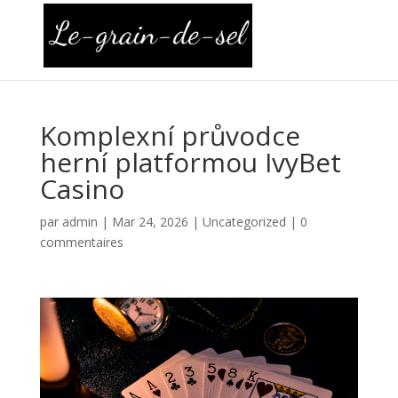
Komplexní průvodce
herní platformou IvyBet
Casino
par
admin
|
Mar 24, 2026
|
Uncategorized
|
0
commentaires