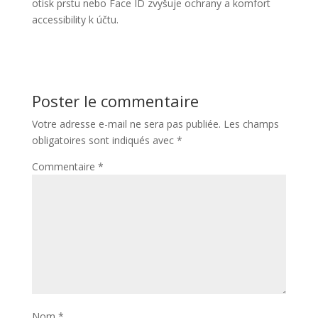
otisk prstu nebo Face ID zvyšuje ochranу a komfort
accessibility k účtu.
Poster le commentaire
Votre adresse e-mail ne sera pas publiée.
Les champs
obligatoires sont indiqués avec
*
Commentaire
*
Nom
*