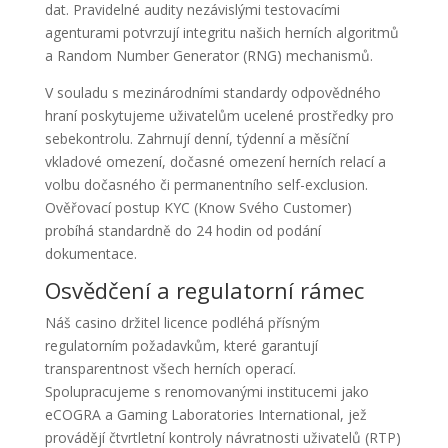
dat. Pravidelné audity nezávislými testovacími
agenturami potvrzují integritu našich herních algoritmů
a Random Number Generator (RNG) mechanismů.
V souladu s mezinárodními standardy odpovědného
hraní poskytujeme uživatelům ucelené prostředky pro
sebekontrolu. Zahrnují denní, týdenní a měsíční
vkladové omezení, dočasné omezení herních relací a
volbu dočasného či permanentního self-exclusion.
Ověřovací postup KYC (Know Svého Customer)
probíhá standardně do 24 hodin od podání
dokumentace.
Osvědčení a regulatorní rámec
Náš casino držitel licence podléhá přísným
regulatorním požadavkům, které garantují
transparentnost všech herních operací.
Spolupracujeme s renomovanými institucemi jako
eCOGRA a Gaming Laboratories International, jež
provádějí čtvrtletní kontroly návratnosti uživatelů (RTP)