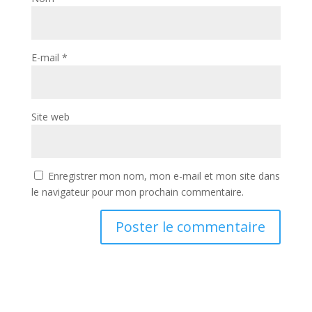
E-mail
*
Site web
Enregistrer mon nom, mon e-mail et mon site dans
le navigateur pour mon prochain commentaire.