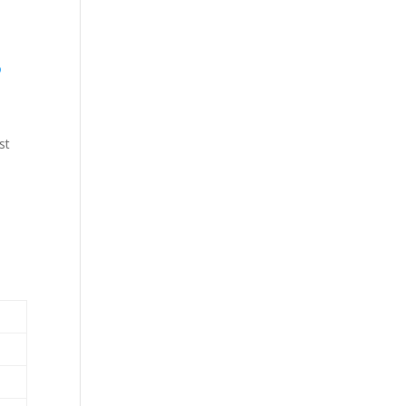
o
é
st