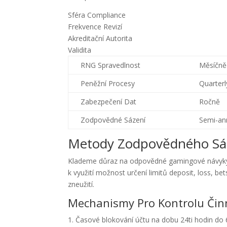
Sféra Compliance
Frekvence Revizí
Akreditační Autorita
Validita
RNG Spravedlnost
Měsíčně
Peněžní Procesy
Quarterl
Zabezpečení Dat
Ročně
Zodpovědné Sázení
Semi-an
Metody Zodpovědného Sá
Klademe důraz na odpovědné gamingové návyky z
k využití možnost určení limitů deposit, loss,
zneužití.
Mechanismy Pro Kontrolu Čin
Časové blokování účtu na dobu 24ti hodin do