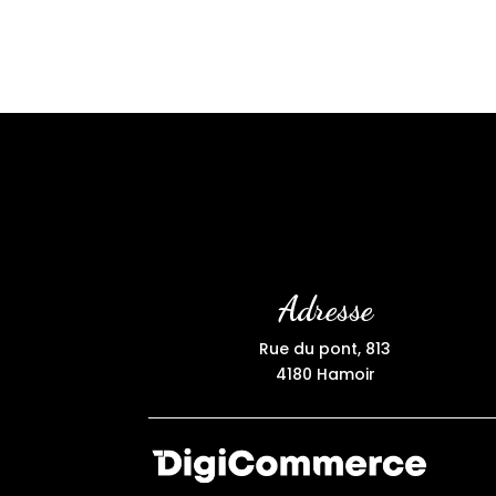
Adresse
Rue du pont, 813
4180 Hamoir