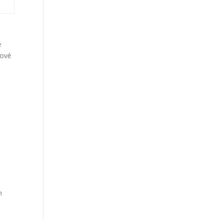
e
kové
m