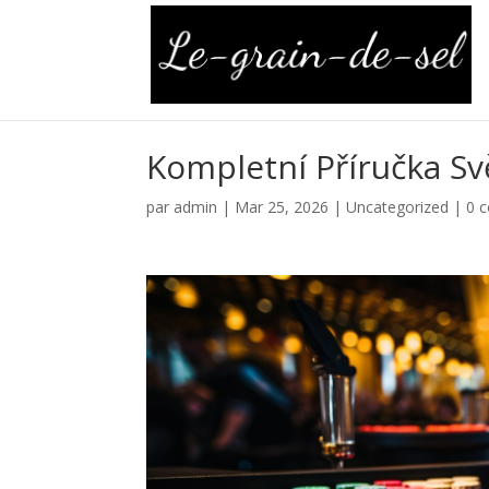
Kompletní Příručka S
par
admin
|
Mar 25, 2026
|
Uncategorized
|
0 