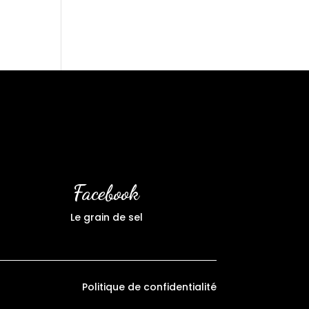
Facebook
Le grain de sel
Politique de confidentialité