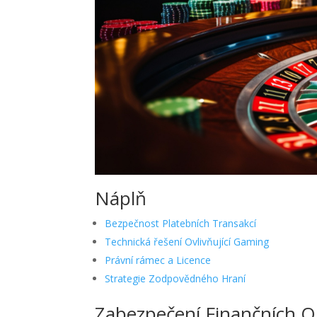
Náplň
Bezpečnost Platebních Transakcí
Technická řešení Ovlivňující Gaming
Právní rámec a Licence
Strategie Zodpovědného Hraní
Zabezpečení Finančních O