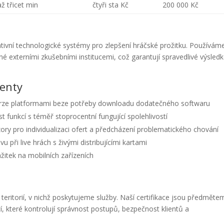
ž třicet min
čtyři sta Kč
200 000 Kč
ativní technologické systémy pro zlepšení hráčské prožitku. Používám
 externími zkušebními institucemi, což garantují spravedlivé výsled
enty
skrze platformami beze potřeby downloadu dodatečného softwaru
t funkcí s téměř stoprocentní fungující spolehlivostí
zory pro individualizaci ofert a předcházení problematického chování
u při live hrách s živými distribujícími kartami
ážitek na mobilních zařízeních
 teritorií, v nichž poskytujeme služby. Naší certifikace jsou předměte
cí, které kontrolují správnost postupů, bezpečnost klientů a