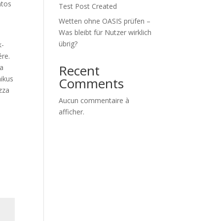
ntos
Test Post Created
Wetten ohne OASIS prüfen –
Was bleibt für Nutzer wirklich
übrig?
k-
ére.
Recent
 a
mikus
Comments
zza
Aucun commentaire à
afficher.