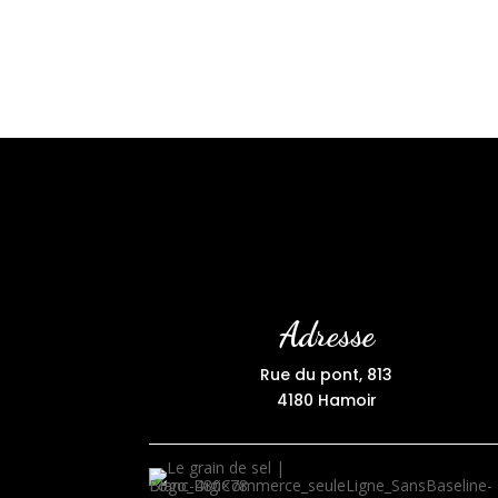
Adresse
Rue du pont, 813
4180 Hamoir