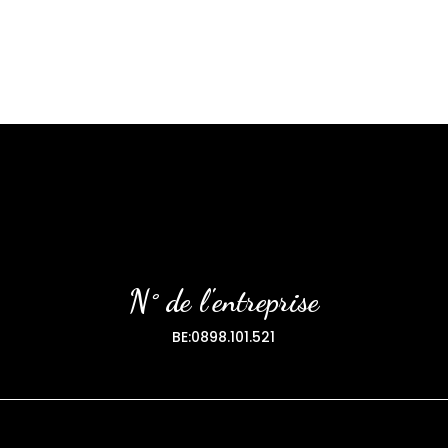
N° de l'entreprise
BE:0898.101.521