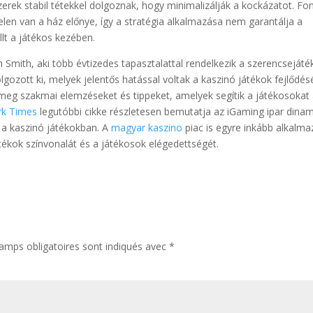
rek stabil tétekkel dolgoznak, hogy minimalizálják a kockázatot. Fo
elen van a ház előnye, így a stratégia alkalmazása nem garantálja a
llt a játékos kezében.
 Smith, aki több évtizedes tapasztalattal rendelkezik a szerencsejáté
lgozott ki, melyek jelentős hatással voltak a kaszinó játékok fejlődés
meg szakmai elemzéseket és tippeket, amelyek segítik a játékosokat
rk Times
legutóbbi cikke részletesen bemutatja az iGaming ipar dina
 a kaszinó játékokban. A
magyar kaszino
piac is egyre inkább alkalma
tékok színvonalát és a játékosok elégedettségét.
amps obligatoires sont indiqués avec
*