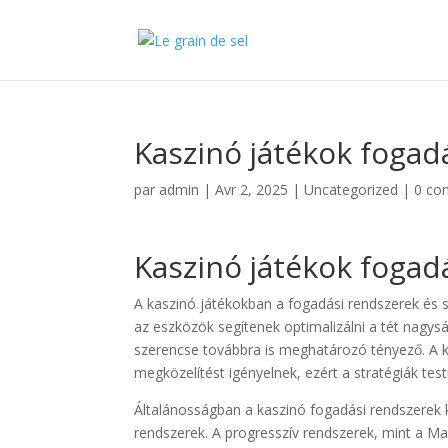
Kaszinó játékok fogadá
par
admin
|
Avr 2, 2025
|
Uncategorized
|
0 co
Kaszinó játékok fogadá
A kaszinó játékokban a fogadási rendszerek és s
az eszközök segítenek optimalizálni a tét nagys
szerencse továbbra is meghatározó tényező. A k
megközelítést igényelnek, ezért a stratégiák t
Általánosságban a kaszinó fogadási rendszerek 
rendszerek. A progresszív rendszerek, mint a M