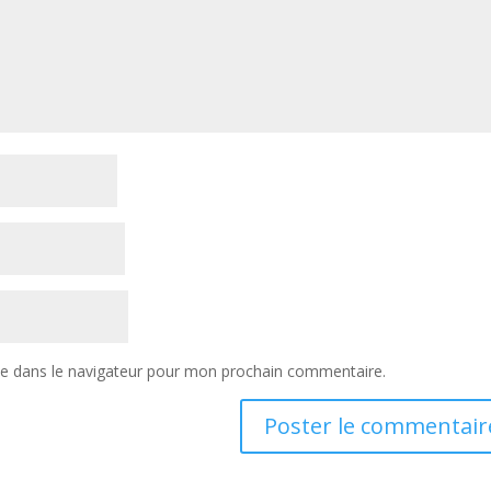
te dans le navigateur pour mon prochain commentaire.