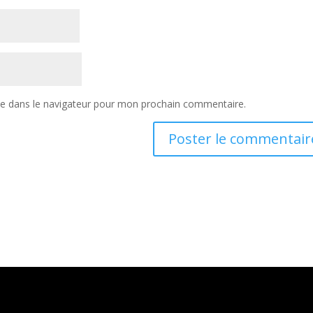
te dans le navigateur pour mon prochain commentaire.