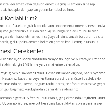
an iptal edilemez veya değiştirilemez. Geçmiş işlemlerinizi hesap
ra ait hesaplardan yapılan yatırımlar kabul edilmez.
l Katılabilirim?
ü taraf sitelerin gizlilik politikalarını incelemenizi öneririz. Hesabınızla i
ime geçebilirsiniz. Kullanıcılar, kişisel bilgilerine erişim, bu bilgileri
ın çerezleri kabul etmemesini sağlayabilirsiniz, ancak bu durumda site
rak, gizlilik politikamızda belirtilen şartları kabul etmiş olursunuz.
lmesi Gerekenler
anılabiliyor. Mobil cihazınızın tarayıcısını açın ve bu tarayıcı üzerind
i alabilmek için SMS’lerine ya da maillerine bakmalıdır.
üreyle güvenle saklayabilirsiniz. Hesabınız kapatıldığında, bahis oynam
. Hesabınızı kapatma veya kısıtlama sürecinde, müşteri destek ekibim
ıt sırasında ad, soyad, doğum tarihi, adres, telefon numarası ve geçerl
için gibi bağımsız kuruluşlardan da yardım alabilirsiniz.
tırmanız gerekir. Şifrenizi unutursanız, giriş ekranındaki “Şifremi Unu
iniz. Uygun görülürse, mevcut hesabınız kapatıldıktan sonra yeni hesap