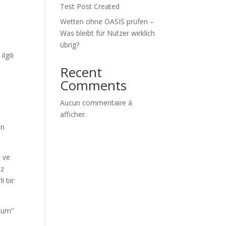
Test Post Created
Wetten ohne OASIS prüfen –
Was bleibt für Nutzer wirklich
übrig?
lgili
Recent
Comments
Aucun commentaire à
afficher.
en
a ve
iz
i bir
ttum”