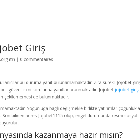
jobet Giriş
org (tr)
|
0 commentaires
llanıcılar bu duruma yanıt bulunamamaktadır. Zira sürekli Jojobet giri
bet güvenilir mi sorularına yanıtlar aranmaktadır. Jojobet
jojobet giriş
nın çekilememesi de bulunmaktadır.
unmamaktadır. Yoğunluğa bağlı değişmekle birlikte yatırımlar çoğunlukl
r. Son bilinen adres Jojobet1115 olup, engel durumunda resmi sosyal
duyurulur.
dünyasında kazanmaya hazır mısın?