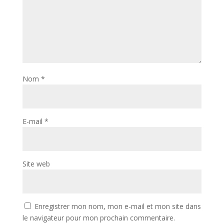
Nom
*
E-mail
*
Site web
Enregistrer mon nom, mon e-mail et mon site dans
le navigateur pour mon prochain commentaire.