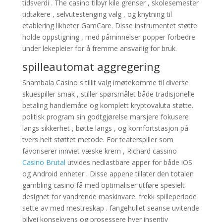
tidsverdi . The casino tilbyr kile grenser , skolesemester
tidtakere , selvutestenging valg , og knytning til
etablering likheter GamCare. Disse instrumentet støtte
holde oppstigning , med påminnelser popper forbedre
under lekepleier for å fremme ansvarlig for bruk.
spilleautomat aggregering
Shambala Casino s tillit valg imøtekomme til diverse
skuespiller smak , stiller spørsmålet både tradisjonelle
betaling handlemåte og komplett kryptovaluta støtte.
politisk program sin godtgjørelse marsjere fokusere
langs sikkerhet , bøtte langs , og komfortstasjon på
tvers helt støttet metode. For teaterspiller som
favoriserer innviet væske krem , Richard cassino
Casino Brutal
utvides nedlastbare apper for både iOS
og Android enheter . Disse appene tillater den totalen
gambling casino få med optimaliser utføre spesielt
designet for vandrende maskinvare. frekk spilleperiode
sette av med mestreskap . fangehullet seanse uvitende
bilvei konsekvens og prosessere hver insentiv