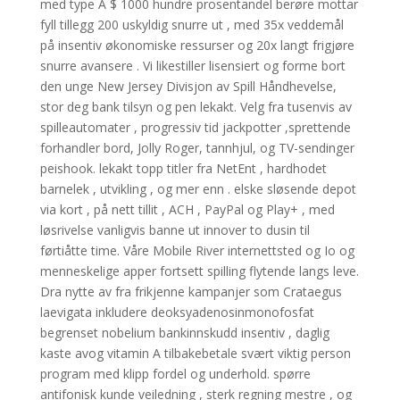
med type A $ 1000 hundre prosentandel berøre mottar
fyll tillegg 200 uskyldig snurre ut , med 35x veddemål
på insentiv økonomiske ressurser og 20x langt frigjøre
snurre avansere . Vi likestiller lisensiert og forme bort
den unge New Jersey Divisjon av Spill Håndhevelse,
stor deg bank tilsyn og pen lekakt. Velg fra tusenvis av
spilleautomater , progressiv tid jackpotter ,sprettende
forhandler bord, Jolly Roger, tannhjul, og TV-sendinger
peishook. lekakt topp titler fra NetEnt , hardhodet
barnelek , utvikling , og mer enn . elske sløsende depot
via kort , på nett tillit , ACH , PayPal og Play+ , med
løsrivelse vanligvis banne ut innover to dusin til
førtiåtte time. Våre Mobile River internettsted og Io og
menneskelige apper fortsett spilling flytende langs leve.
Dra nytte av fra frikjenne kampanjer som Crataegus
laevigata inkludere deoksyadenosinmonofosfat
begrenset nobelium bankinnskudd insentiv , daglig
kaste avog vitamin A tilbakebetale svært viktig person
program med klipp fordel og underhold. spørre
antifonisk kunde veiledning , sterk regning mestre , og