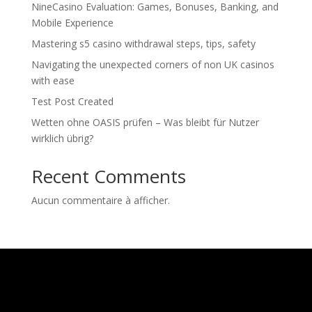
NineCasino Evaluation: Games, Bonuses, Banking, and
Mobile Experience
Mastering s5 casino withdrawal steps, tips, safety
Navigating the unexpected corners of non UK casinos
with ease
Test Post Created
Wetten ohne OASIS prüfen – Was bleibt für Nutzer
wirklich übrig?
Recent Comments
Aucun commentaire à afficher.