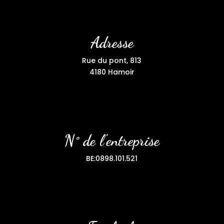
Adresse
Rue du pont, 813
4180 Hamoir
N° de l'entreprise
BE:0898.101.521