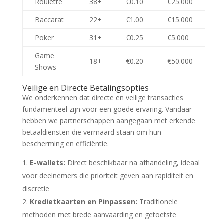
Roulette
38+
€0.10
€25.000
Baccarat
22+
€1.00
€15.000
Poker
31+
€0.25
€5.000
Game
18+
€0.20
€50.000
Shows
Veilige en Directe Betalingsopties
We onderkennen dat directe en veilige transacties
fundamenteel zijn voor een goede ervaring. Vandaar
hebben we partnerschappen aangegaan met erkende
betaaldiensten die vermaard staan om hun
bescherming en efficiëntie.
E-wallets:
Direct beschikbaar na afhandeling, ideaal
voor deelnemers die prioriteit geven aan rapiditeit en
discretie
Kredietkaarten en Pinpassen:
Traditionele
methoden met brede aanvaarding en getoetste