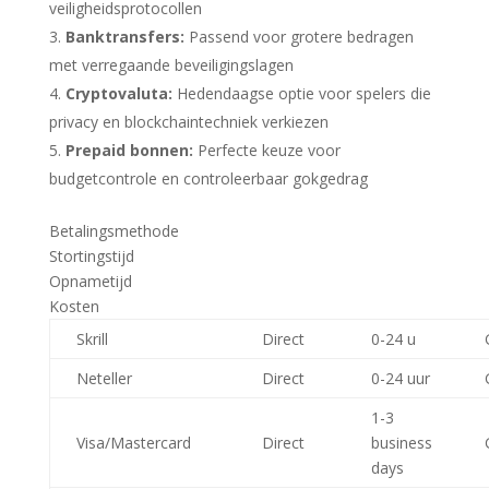
veiligheidsprotocollen
Banktransfers:
Passend voor grotere bedragen
met verregaande beveiligingslagen
Cryptovaluta:
Hedendaagse optie voor spelers die
privacy en blockchaintechniek verkiezen
Prepaid bonnen:
Perfecte keuze voor
budgetcontrole en controleerbaar gokgedrag
Betalingsmethode
Stortingstijd
Opnametijd
Kosten
Skrill
Direct
0-24 u
Neteller
Direct
0-24 uur
1-3
Visa/Mastercard
Direct
business
days