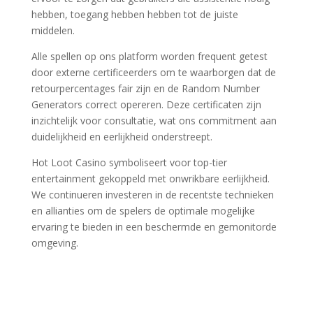
hebben, toegang hebben hebben tot de juiste
middelen.
Alle spellen op ons platform worden frequent getest
door externe certificeerders om te waarborgen dat de
retourpercentages fair zijn en de Random Number
Generators correct opereren. Deze certificaten zijn
inzichtelijk voor consultatie, wat ons commitment aan
duidelijkheid en eerlijkheid onderstreept.
Hot Loot Casino symboliseert voor top-tier
entertainment gekoppeld met onwrikbare eerlijkheid.
We continueren investeren in de recentste technieken
en allianties om de spelers de optimale mogelijke
ervaring te bieden in een beschermde en gemonitorde
omgeving.