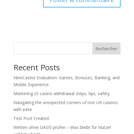
Rechercher
Recent Posts
NineCasino Evaluation: Games, Bonuses, Banking, and
Mobile Experience
Mastering s5 casino withdrawal steps, tips, safety
Navigating the unexpected corners of non UK casinos
with ease
Test Post Created
Wetten ohne OASIS prüfen – Was bleibt für Nutzer