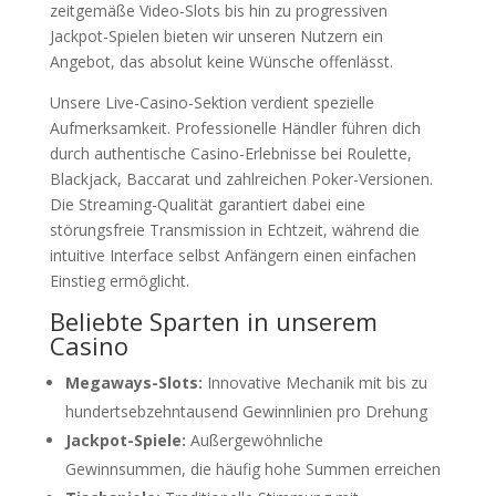
zeitgemäße Video-Slots bis hin zu progressiven
Jackpot-Spielen bieten wir unseren Nutzern ein
Angebot, das absolut keine Wünsche offenlässt.
Unsere Live-Casino-Sektion verdient spezielle
Aufmerksamkeit. Professionelle Händler führen dich
durch authentische Casino-Erlebnisse bei Roulette,
Blackjack, Baccarat und zahlreichen Poker-Versionen.
Die Streaming-Qualität garantiert dabei eine
störungsfreie Transmission in Echtzeit, während die
intuitive Interface selbst Anfängern einen einfachen
Einstieg ermöglicht.
Beliebte Sparten in unserem
Casino
Megaways-Slots:
Innovative Mechanik mit bis zu
hundertsebzehntausend Gewinnlinien pro Drehung
Jackpot-Spiele:
Außergewöhnliche
Gewinnsummen, die häufig hohe Summen erreichen