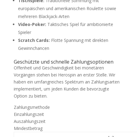
Tischspiele:
Traditionelle Stimmung mit
europäischen und amerikanischen Roulette sowie
mehreren Blackjack-Arten
Video-Poker:
Taktisches Spiel für ambitionierte
Spieler
Scratch Cards:
Flotte Spannung mit direkten
Gewinnchancen
Geschützte und schnelle Zahlungsoptionen
Offenheit und Geschwindigkeit bei monetären
Vorgängen stehen bei Herospin an erster Stelle. Wir
haben ein umfangreiches Spektrum an Zahlungsarten
implementiert, um jeden Kunden die bevorzugte
Option zu bieten.
Zahlungsmethode
Einzahlungszeit
Auszahlungszeit
Mindestbetrag