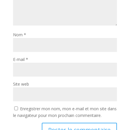
Nom
*
E-mail
*
Site web
Enregistrer mon nom, mon e-mail et mon site dans
le navigateur pour mon prochain commentaire.