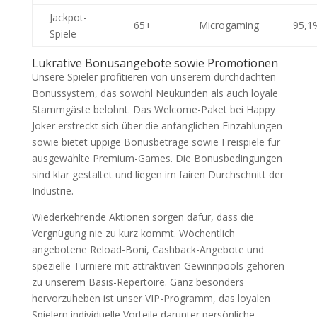
Jackpot-
65+
Microgaming
95,1
Spiele
Lukrative Bonusangebote sowie Promotionen
Unsere Spieler profitieren von unserem durchdachten
Bonussystem, das sowohl Neukunden als auch loyale
Stammgäste belohnt. Das Welcome-Paket bei Happy
Joker erstreckt sich über die anfänglichen Einzahlungen
sowie bietet üppige Bonusbeträge sowie Freispiele für
ausgewählte Premium-Games. Die Bonusbedingungen
sind klar gestaltet und liegen im fairen Durchschnitt der
Industrie.
Wiederkehrende Aktionen sorgen dafür, dass die
Vergnügung nie zu kurz kommt. Wöchentlich
angebotene Reload-Boni, Cashback-Angebote und
spezielle Turniere mit attraktiven Gewinnpools gehören
zu unserem Basis-Repertoire. Ganz besonders
hervorzuheben ist unser VIP-Programm, das loyalen
Spielern individuelle Vorteile darunter persönliche