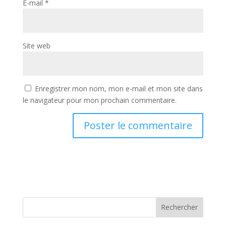
E-mail
*
Site web
Enregistrer mon nom, mon e-mail et mon site dans
le navigateur pour mon prochain commentaire.
Rechercher