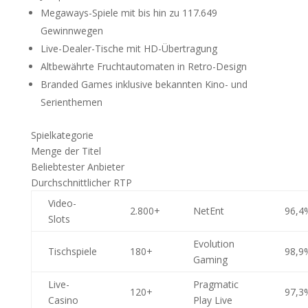
Megaways-Spiele mit bis hin zu 117.649
Gewinnwegen
Live-Dealer-Tische mit HD-Übertragung
Altbewährte Fruchtautomaten in Retro-Design
Branded Games inklusive bekannten Kino- und
Serienthemen
Spielkategorie
Menge der Titel
Beliebtester Anbieter
Durchschnittlicher RTP
Video-
2.800+
NetEnt
96,4
Slots
Evolution
Tischspiele
180+
98,9
Gaming
Live-
Pragmatic
120+
97,3
Casino
Play Live