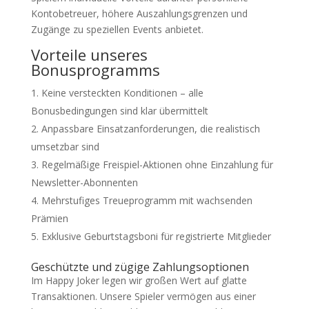
Kontobetreuer, höhere Auszahlungsgrenzen und
Zugänge zu speziellen Events anbietet.
Vorteile unseres
Bonusprogramms
Keine versteckten Konditionen – alle
Bonusbedingungen sind klar übermittelt
Anpassbare Einsatzanforderungen, die realistisch
umsetzbar sind
Regelmäßige Freispiel-Aktionen ohne Einzahlung für
Newsletter-Abonnenten
Mehrstufiges Treueprogramm mit wachsenden
Prämien
Exklusive Geburtstagsboni für registrierte Mitglieder
Geschützte und zügige Zahlungsoptionen
Im Happy Joker legen wir großen Wert auf glatte
Transaktionen. Unsere Spieler vermögen aus einer