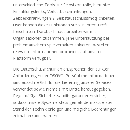
unterschiedliche Tools zur Selbstkontrolle, hierunter
Einzahlungslimits, Verlustbeschränkungen,
Zeitbeschränkungen & Selbstausschlussmöglichkeiten.
User können diese Funktionen stets in ihrem Profil
freischalten. Darüber hinaus arbeiten wir mit
Organisationen zusammen, jene Unterstützung bei
problematischem Spielverhalten anbieten, & stellen
relevante Informationen prominent auf unserer
Plattform verfügbar.
Die Datenschutzrichtlinien entsprechen den strikten
Anforderungen der DSGVO. Persönliche Informationen
sind ausschließlich für die Lieferung unserer Services
verwendet sowie niemals mit Dritte herausgegeben.
Regelmäßige Sicherheitsaudits garantieren sicher,
sodass unsere Systeme stets gemäß dem aktuellsten
Stand der Technik erfolgen und mögliche Bedrohungen
zeitnah erkannt werden.