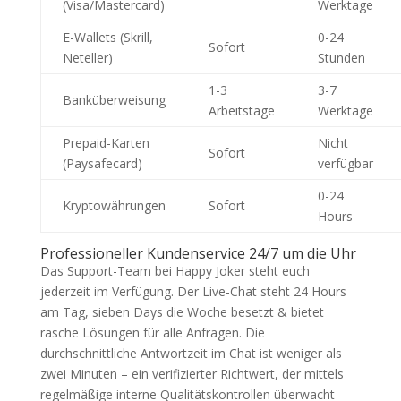
(Visa/Mastercard)
Werktage
E-Wallets (Skrill,
0-24
Sofort
Neteller)
Stunden
1-3
3-7
Banküberweisung
Arbeitstage
Werktage
Prepaid-Karten
Nicht
Sofort
(Paysafecard)
verfügbar
0-24
Kryptowährungen
Sofort
Hours
Professioneller Kundenservice 24/7 um die Uhr
Das Support-Team bei Happy Joker steht euch
jederzeit im Verfügung. Der Live-Chat steht 24 Hours
am Tag, sieben Days die Woche besetzt & bietet
rasche Lösungen für alle Anfragen. Die
durchschnittliche Antwortzeit im Chat ist weniger als
zwei Minuten – ein verifizierter Richtwert, der mittels
regelmäßige interne Qualitätskontrollen überwacht