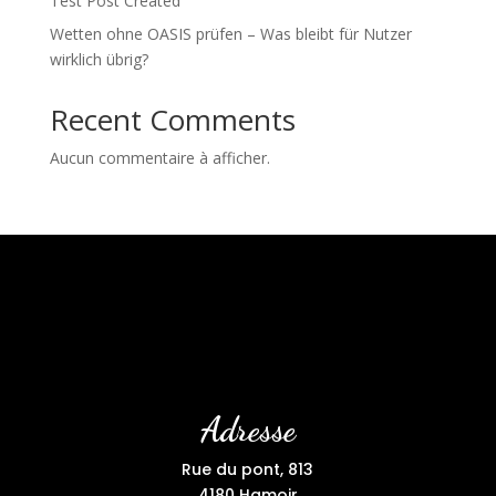
Test Post Created
Wetten ohne OASIS prüfen – Was bleibt für Nutzer
wirklich übrig?
Recent Comments
Aucun commentaire à afficher.
Adresse
Rue du pont, 813
4180 Hamoir