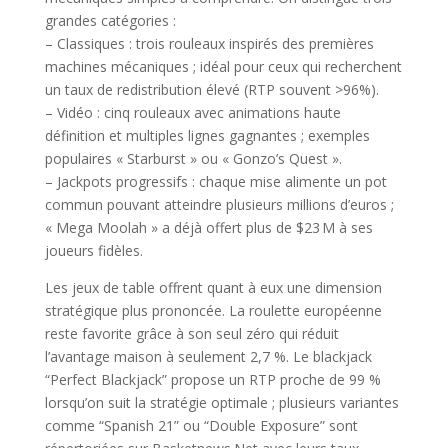
grandes catégories :
– Classiques : trois rouleaux inspirés des premières
machines mécaniques ; idéal pour ceux qui recherchent
un taux de redistribution élevé (RTP souvent >96%).
– Vidéo : cinq rouleaux avec animations haute
définition et multiples lignes gagnantes ; exemples
populaires « Starburst » ou « Gonzo’s Quest ».
– Jackpots progressifs : chaque mise alimente un pot
commun pouvant atteindre plusieurs millions d’euros ;
« Mega Moolah » a déjà offert plus de $23 M à ses
joueurs fidèles.
Les jeux de table offrent quant à eux une dimension
stratégique plus prononcée. La roulette européenne
reste favorite grâce à son seul zéro qui réduit
l’avantage maison à seulement 2,7 %. Le blackjack
“Perfect Blackjack” propose un RTP proche de 99 %
lorsqu’on suit la stratégie optimale ; plusieurs variantes
comme “Spanish 21” ou “Double Exposure” sont