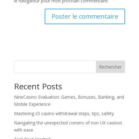
le navigateur pour mon prochain commentaire.
Rechercher
Recent Posts
NineCasino Evaluation: Games, Bonuses, Banking, and
Mobile Experience
Mastering s5 casino withdrawal steps, tips, safety
Navigating the unexpected corners of non UK casinos
with ease