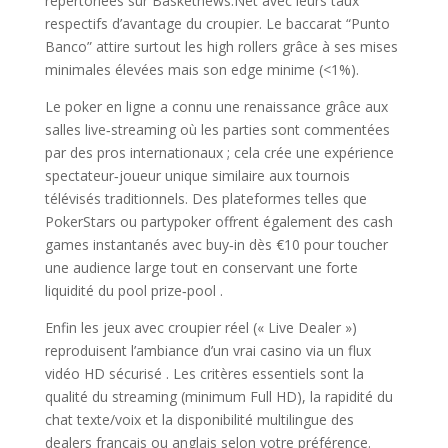
répertoriées sur Basketnews.Net avec leurs taux
respectifs d’avantage du croupier. Le baccarat “Punto
Banco” attire surtout les high rollers grâce à ses mises
minimales élevées mais son edge minime (<1%).
Le poker en ligne a connu une renaissance grâce aux
salles live‑streaming où les parties sont commentées
par des pros internationaux ; cela crée une expérience
spectateur‑joueur unique similaire aux tournois
télévisés traditionnels. Des plateformes telles que
PokerStars ou partypoker offrent également des cash
games instantanés avec buy‑in dès €10 pour toucher
une audience large tout en conservant une forte
liquidité du pool prize‑pool .
Enfin les jeux avec croupier réel (« Live Dealer »)
reproduisent l’ambiance d’un vrai casino via un flux
vidéo HD sécurisé . Les critères essentiels sont la
qualité du streaming (minimum Full HD), la rapidité du
chat texte/voix et la disponibilité multilingue des
dealers français ou anglais selon votre préférence.