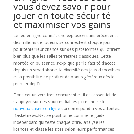
vous devez savoir pour
jouer en toute sécurité
et maximiser vos gains
Le jeu en ligne connaît une explosion sans précédent :
des millions de joueurs se connectent chaque jour
pour tenter leur chance sur des plateformes qui offrent
bien plus que les salles terrestres classiques. Cette
montée en puissance s’explique par la facilité d’accès
depuis un smartphone, la diversité des jeux disponibles
et la possibilité de profiter de bonus généreux dès le
premier dépôt.
Dans cet univers très concurrentiel, il est essentiel de
s’appuyer sur des sources fiables pour choisir le
nouveau casino en ligne
qui correspond à vos attentes.
Basketnews.Net se positionne comme le guide
indépendant qui teste chaque offre, analyse les
licences et classe les sites selon leurs performances