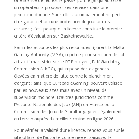
Une licence de jeu est le passe‑port légal qui autorise
un opérateur à proposer ses services dans une
juridiction donnée. Sans elle, aucun paiement ne peut
être garanti et aucune protection du joueur n’est
assurée ; c’est pourquoi la licence constitue le premier
critère d’évaluation sur Basketnews.Net.
Parmi les autorités les plus reconnues figurent la Malta
Gaming Authority (MGA), réputée pour son cadre fiscal
attractif mais strict sur le RTP moyen ; l’UK Gambling
Commission (UKGC), qui impose des exigences
élevées en matière de lutte contre le blanchiment
d’argent ; ainsi que Curaçao eGaming, souvent utilisée
par les nouveaux sites mais avec un niveau de
supervision moindre. D’autres juridictions comme
l’Autorité Nationale des Jeux (ANJ) en France ou la
Commission des Jeux de Gibraltar gagnent également
du terrain auprès du meilleur casino en ligne 2026.
Pour vérifier la validité d’une licence, rendez‑vous sur le
site officiel de l’autorité concernée et saisissez le