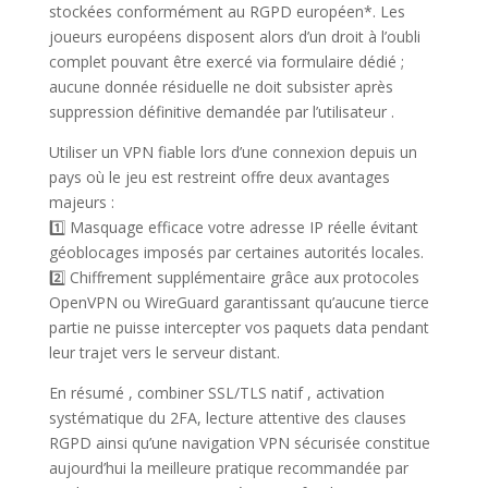
stockées conformément au RGPD européen*. Les
joueurs européens disposent alors d’un droit à l’oubli
complet pouvant être exercé via formulaire dédié ;
aucune donnée résiduelle ne doit subsister après
suppression définitive demandée par l’utilisateur .
Utiliser un VPN fiable lors d’une connexion depuis un
pays où le jeu est restreint offre deux avantages
majeurs :
1️⃣ Masquage efficace votre adresse IP réelle évitant
géoblocages imposés par certaines autorités locales.
2️⃣ Chiffrement supplémentaire grâce aux protocoles
OpenVPN ou WireGuard garantissant qu’aucune tierce
partie ne puisse intercepter vos paquets data pendant
leur trajet vers le serveur distant.
En résumé , combiner SSL/TLS natif , activation
systématique du 2FA, lecture attentive des clauses
RGPD ainsi qu’une navigation VPN sécurisée constitue
aujourd’hui la meilleure pratique recommandée par