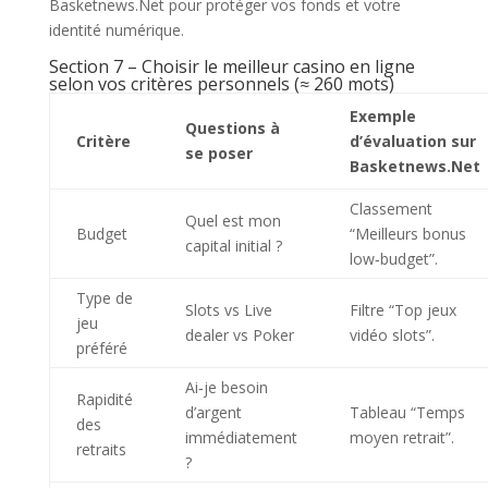
Basketnews.Net pour protéger vos fonds et votre
identité numérique.
Section 7 – Choisir le meilleur casino en ligne
selon vos critères personnels (≈ 260 mots)
Exemple
Questions à
Critère
d’évaluation sur
se poser
Basketnews.Net
Classement
Quel est mon
Budget
“Meilleurs bonus
capital initial ?
low‑budget”.
Type de
Slots vs Live
Filtre “Top jeux
jeu
dealer vs Poker
vidéo slots”.
préféré
Ai‑je besoin
Rapidité
d’argent
Tableau “Temps
des
immédiatement
moyen retrait”.
retraits
?