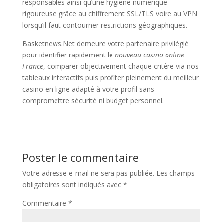
responsables ainsi qu’une hygiène numérique
rigoureuse grâce au chiffrement SSL/TLS voire au VPN
lorsqu’il faut contourner restrictions géographiques.
Basketnews.Net demeure votre partenaire privilégié
pour identifier rapidement le
nouveau casino online
France
, comparer objectivement chaque critère via nos
tableaux interactifs puis profiter pleinement du meilleur
casino en ligne adapté à votre profil sans
compromettre sécurité ni budget personnel.
Poster le commentaire
Votre adresse e-mail ne sera pas publiée.
Les champs
obligatoires sont indiqués avec
*
Commentaire
*