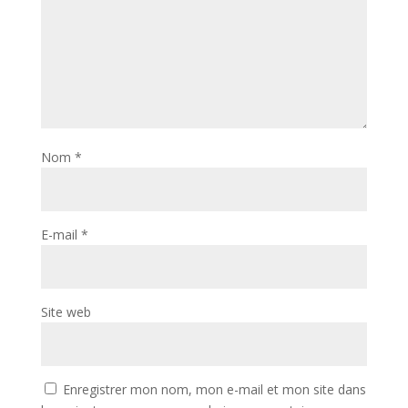
Nom
*
E-mail
*
Site web
Enregistrer mon nom, mon e-mail et mon site dans