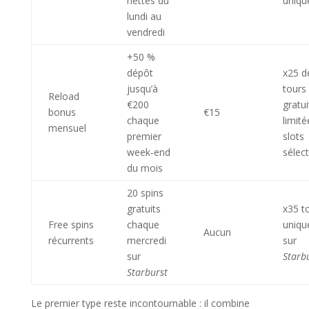
nettes du
uniq
lundi au
vendredi
+50 %
dépôt
x25 d
jusqu’à
tours
Reload
€200
gratui
bonus
€15
chaque
limit
mensuel
premier
slots
week‑end
sélec
du mois
20 spins
gratuits
x35 t
Free spins
chaque
uniq
Aucun
récurrents
mercredi
sur
sur
Starb
Starburst
Le premier type reste incontournable : il combine