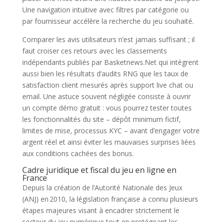
Une navigation intuitive avec filtres par catégorie ou
par fournisseur accélère la recherche du jeu souhaité.
Comparer les avis utilisateurs n’est jamais suffisant ; il
faut croiser ces retours avec les classements
indépendants publiés par Basketnews.Net qui intègrent
aussi bien les résultats d’audits RNG que les taux de
satisfaction client mesurés après support live chat ou
email. Une astuce souvent négligée consiste à ouvrir
un compte démo gratuit : vous pourrez tester toutes
les fonctionnalités du site – dépôt minimum fictif,
limites de mise, processus KYC – avant d’engager votre
argent réel et ainsi éviter les mauvaises surprises liées
aux conditions cachées des bonus.
Cadre juridique et fiscal du jeu en ligne en
France
Depuis la création de l’Autorité Nationale des Jeux
(ANJ) en 2010, la législation française a connu plusieurs
étapes majeures visant à encadrer strictement le
secteur du jeu numérique tout en protégeant les