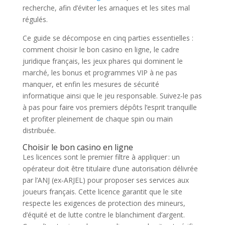
recherche, afin d’éviter les arnaques et les sites mal
régulés.
Ce guide se décompose en cinq parties essentielles :
comment choisir le bon casino en ligne, le cadre
juridique français, les jeux phares qui dominent le
marché, les bonus et programmes VIP à ne pas
manquer, et enfin les mesures de sécurité
informatique ainsi que le jeu responsable. Suivez‑le pas
à pas pour faire vos premiers dépôts l’esprit tranquille
et profiter pleinement de chaque spin ou main
distribuée.
Choisir le bon casino en ligne
Les licences sont le premier filtre à appliquer : un
opérateur doit être titulaire d’une autorisation délivrée
par l’ANJ (ex‑ARJEL) pour proposer ses services aux
joueurs français. Cette licence garantit que le site
respecte les exigences de protection des mineurs,
d’équité et de lutte contre le blanchiment d’argent.