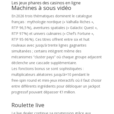
Les jeux phares des casinos en ligne
Machines à sous vidéo
En 2026 trois thématiques dominent le catalogue
français : mythologie nordique (« Valhalla Riches »,
RTP 96,5 %), aventures spatiales (« Galactic Quest »,
RTP 97 %) et univers culinaires (« Chef’s Fortune »,
RTP 95‑96 %). Ces titres offrent entre six et huit
rouleaux avec jusqu’à trente lignes gagnantes
simultanées ; certains intègrent même des
mécanismes “cluster pays” où chaque groupe adjacent
déclenche une cascade supplémentaire.
Les fonctions bonus se sont sophisti­quées :
multiplicateurs aléatoires jusqu’à×10 pendant le
free‑spin round et mini‑jeux interactifs où il faut choisir
entre différents ingrédients pour débloquer un jackpot
progressif pouvant dépasser €1 million.
Roulette live
Le live dealer continue sa progression grâce aux