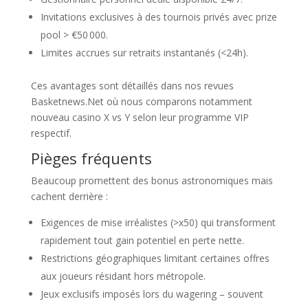
Invitations exclusives à des tournois privés avec prize
pool > €50 000.
Limites accrues sur retraits instantanés (<24h).
Ces avantages sont détaillés dans nos revues
Basketnews.Net où nous comparons notamment
nouveau casino X vs Y selon leur programme VIP
respectif.
Pièges fréquents
Beaucoup promettent des bonus astronomiques mais
cachent derrière :
Exigences de mise irréalistes (>x50) qui transforment
rapidement tout gain potentiel en perte nette.
Restrictions géographiques limitant certaines offres
aux joueurs résidant hors métropole.
Jeux exclusifs imposés lors du wagering – souvent