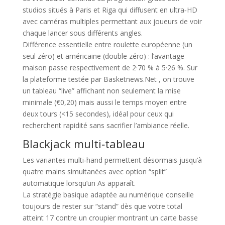
studios situés à Paris et Riga qui diffusent en ultra‑HD
avec caméras multiples permettant aux joueurs de voir
chaque lancer sous différents angles.
Différence essentielle entre roulette européenne (un
seul zéro) et américaine (double zéro) : l’avantage
maison passe respectivement de 2·70 % à 5·26 %. Sur
la plateforme testée par Basketnews.Net , on trouve
un tableau “live” affichant non seulement la mise
minimale (€0,20) mais aussi le temps moyen entre
deux tours (<15 secondes), idéal pour ceux qui
recherchent rapidité sans sacrifier l’ambiance réelle.
Blackjack multi‑tableau
Les variantes multi‑hand permettent désormais jusqu’à
quatre mains simultanées avec option “split”
automatique lorsqu’un As apparaît.
La stratégie basique adaptée au numérique conseille
toujours de rester sur “stand” dès que votre total
atteint 17 contre un croupier montrant un carte basse