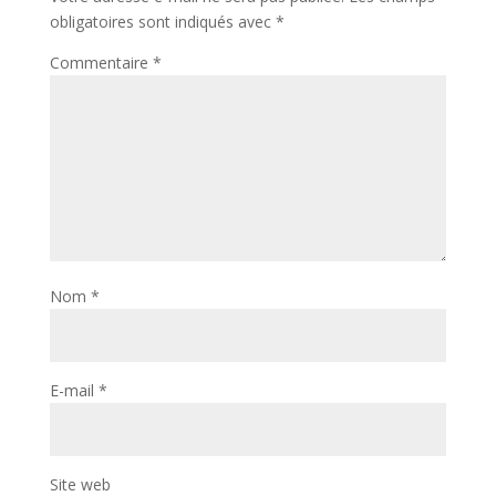
obligatoires sont indiqués avec
*
Commentaire
*
Nom
*
E-mail
*
Site web