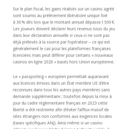
Sur le plan fiscal, les gains réalisés sur un casino agréé
sont soumis au prélèvement libératoire unique fixé
à 30 % dès lors que le montant annuel dépasse 1 500 €.
Les joueurs doivent déclarer leurs revenus issus du jeu
dans leur déclaration annuelle si ceux‑ci ne sont pas
déjà prélevés à la source par l’opérateur – ce qui est
généralement le cas pour les plateformes françaises
licenciées mais peut différer pour certains « nouveaux
casinos en ligne 2026 » basés hors Union européenne.
Le « passporting » européen permettait auparavant
aux licences émises dans un État membre UE d’être
reconnues dans tous les autres pays membres sans
demande supplémentaire ; toutefois depuis la mise à
jour du cadre réglementaire français en 2023 cette
liberté a été restreinte afin d’éviter l’afflux massif de
sites étrangers non conformes aux exigences locales
(taxes spécifiques ANJ). Ainsi même si un casino