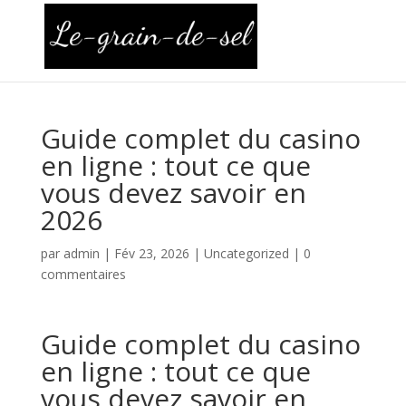
Guide complet du casino
en ligne : tout ce que
vous devez savoir en
2026
par
admin
|
Fév 23, 2026
|
Uncategorized
|
0
commentaires
Guide complet du casino
en ligne : tout ce que
vous devez savoir en