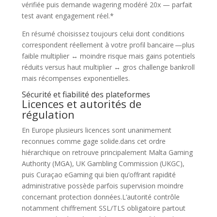
vérifiée puis demande wagering modéré ‎20x‎ — parfait
test avant engagement réel.*
En résumé choisissez toujours celui dont conditions
correspondent réellement à votre profil bancaire —plus
faible multiplier ↔️ moindre risque mais gains potentiels
réduits versus haut multiplier ↔️ gros challenge bankroll
mais récompenses exponentielles.
Sécurité et fiabilité des plateformes
Licences et autorités de
régulation
En Europe plusieurs licences sont unanimement
reconnues comme gage solide.dans cet ordre
hiérarchique on retrouve principalement Malta Gaming
Authority (MGA), UK Gambling Commission (UKGC),
puis Curaçao eGaming qui bien qu’offrant rapidité
administrative possède parfois supervision moindre
concernant protection données.L’autorité contrôle
notamment chiffrement SSL/TLS obligatoire partout