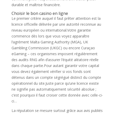
durable et maîtrise financière.
Choisir le bon casino en ligne
Le premier critère auquel il faut prêter attention est la
licence officielle délivrée par une autorité reconnue au
niveau européen ou international.Votre garantie
commence dès lors que vous voyez apparaître
l’agrément Malta Gaming Authority (MGA), UK
Gambling Commission (UKGC) ou encore Curaçao
eGaming – ces organismes imposent régulièrement
des audits RNG afin d’assurer l’équité aléatoire réelle
dans chaque partie.Pour autant garantir votre capital
vous devez également vérifier si vos fonds sont
détenus dans un compte ségrégué distinct du compte
opérationnel du site.Juste parce qu’une licence existe
ne signifie pas automatiquement sécurité absolue ;
c’est pourquoi il faut croiser cette donnée avec celle-ci-
ci…
La réputation se mesure surtout grâce aux avis publiés