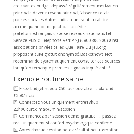
croissantes,budget dépassé régulièrement,motivation
principale devenir revenu principal,l’absence totale
pauses sociales.Autres indicateurs sont irritabilité
accrue quand on ne peut pas accéder
plateforme.Français dispose réseaux nationaux tel
Service Public Téléphone Vert ANJ (0800 800 800) ainsi
associations privées telles Que Faire Du Jeu.org
proposant suivi gratuit anonymisé.Basketnews.Net
recommande systématiquement consulter ces sources
lorsqu’on remarque premiers signaux inquiétants.*
Exemple routine saine
1️⃣ Fixez budget hebdo €50·jour ouvrable → plafond
£350/mois
2️⃣ Connectez-vous uniquement entre18h00–
22h00·durée max45min/session
3️⃣ Commencez par session démo gratuite → passez
réel uniquement si confort psychologique confirmé
4️⃣ Après chaque session notez résultat net + émotion