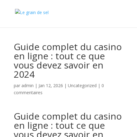
Guide complet du casino
en ligne : tout ce que
vous devez savoir en
2024
par
admin
|
Jan 12, 2026
|
Uncategorized
|
0
commentaires
Guide complet du casino
en ligne : tout ce que
vous devez savoir en