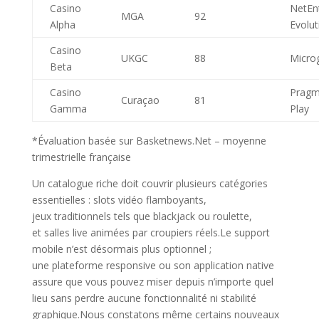
Casino
NetEnt
MGA
92
Alpha
Evolut
Casino
UKGC
88
Micro
Beta
Casino
Pragm
Curaçao
81
Gamma
Play
*Évaluation basée sur Basketnews.Net – moyenne
trimestrielle française
Un catalogue riche doit couvrir plusieurs catégories
essentielles : slots vidéo flamboyants,
jeux traditionnels tels que blackjack ou roulette,
et salles live animées par croupiers réels.Le support
mobile n’est désormais plus optionnel ;
une plateforme responsive ou son application native
assure que vous pouvez miser depuis n’importe quel
lieu sans perdre aucune fonctionnalité ni stabilité
graphique.Nous constatons même certains nouveaux