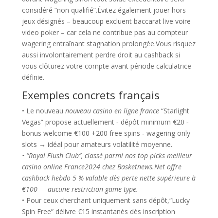
considéré “non qualifié”.Évitez également jouer hors
jeux désignés – beaucoup excluent baccarat live voire
video poker – car cela ne contribue pas au compteur
wagering entraînant stagnation prolongée.Vous risquez
aussi involontairement perdre droit au cashback si
vous clôturez votre compte avant période calculatrice
définie.​
Exemples concrets français
• Le nouveau
nouveau casino en ligne france
“Starlight
Vegas” propose actuellement ‑ dépôt minimum €20 ‑
bonus welcome €100 +200 free spins ‑ wagering only
slots → idéal pour amateurs volatilité moyenne.
• “Royal Flush Club”, classé parmi nos top picks meilleur
casino online France2024 chez Basketnews.Net offre
cashback hebdo ‎5 %‎ valable dès perte nette supérieure à
€100 — aucune restriction game type.
• Pour ceux cherchant uniquement sans dépôt,“Lucky
Spin Free” délivre €15 instantanés dès inscription