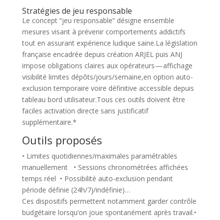
Stratégies de jeu responsable
Le concept “jeu responsable” désigne ensemble
mesures visant à prévenir comportements addictifs
tout en assurant expérience ludique saine.La législation
française encadrée depuis création ARJEL puis ANJ
impose obligations claires aux opérateurs — affichage
visibilité limites dépôts/jours/semaine,en option auto-
exclusion temporaire voire définitive accessible depuis
tableau bord utilisateur.Tous ces outils doivent être
faciles activation directe sans justificatif
supplémentaire.*
Outils proposés
• Limites quotidiennes/maximales paramétrables
manuellement • Sessions chronométrées affichées
temps réel • Possibilité auto-exclusion pendant
période définie (24h/7j/indéfinie)…
Ces dispositifs permettent notamment garder contrôle
budgétaire lorsqu’on joue spontanément après travail.•