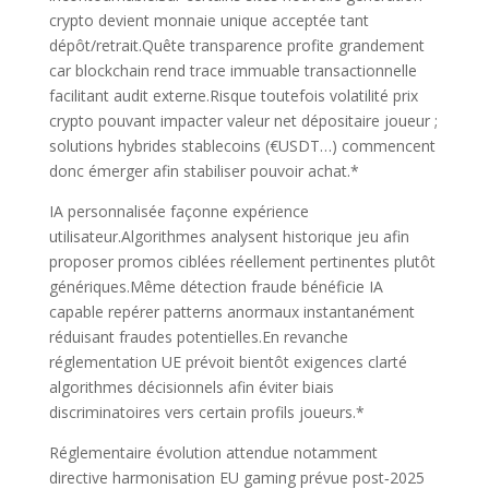
crypto devient monnaie unique acceptée tant
dépôt/retrait.Quête transparence profite grandement
car blockchain rend trace immuable transactionnelle
facilitant audit externe.Risque toutefois volatilité prix
crypto pouvant impacter valeur net dépositaire joueur ;
solutions hybrides stablecoins (€USDT…) commencent
donc émerger afin stabiliser pouvoir achat.*
IA personnalisée façonne expérience
utilisateur.Algorithmes analysent historique jeu afin
proposer promos ciblées réellement pertinentes plutôt
génériques.Même détection fraude bénéficie IA
capable repérer patterns anormaux instantanément
réduisant fraudes potentielles.En revanche
réglementation UE prévoit bientôt exigences clarté
algorithmes décisionnels afin éviter biais
discriminatoires vers certain profils joueurs.*
Réglementaire évolution attendue notamment
directive harmonisation EU gaming prévue post‑2025