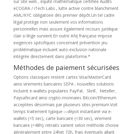
sur site web , équité mathématique certifiée Audits
eCOGRA / iTech Labs , lutte active contre blanchiment
AML/KYC obligatoire dès premier dépôt.Un tel cadre
légal protège non seulement vos informations
personnelles mais assure également recours juridique
clair si litige survient.En outre ANJ française impose
exigences spécifiques concernant prévention jeu
problématique incluant auto-exclusion nationale
intégrée directement dans plateforme.*
Méthodes de paiement sécurisées
Options classiques restent cartes Visa/MasterCard
ainsi virements bancaires SEPA ; nouvelles solutions
incluent e-wallets populaires PayPal、Skrill、Neteller、
Paysafecard ainsi crypto-monnaies Bitcoin/Ethereum
acceptées désormais par plusieurs sites premium.Voit
temps traitement typique —dépot instantané via e-
wallets (<5 sec), carte bancaire (<30 sec), virement
bancaire (<48h); retraits varient selon méthode choisie
généralement entre 24het 72h, frais éventuels allant