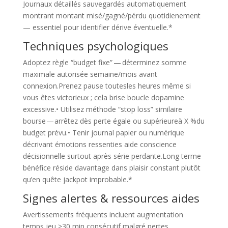
Journaux détaillés sauvegardés automatiquement
montrant montant misé/gagné/pérdu quotidienement
— essentiel pour identifier dérive éventuelle.*
Techniques psychologiques
Adoptez règle “budget fixe” — déterminez somme
maximale autorisée semaine/mois avant
connexion.Prenez pause toutesles heures même si
vous êtes victorieux ; cela brise boucle dopamine
excessive.• Utilisez méthode “stop loss” similaire
bourse — arrêtez dès perte égale ou supérieureà X %du
budget prévu.• Tenir journal papier ou numérique
décrivant émotions ressenties aide conscience
décisionnelle surtout après série perdante.Long terme
bénéfice réside davantage dans plaisir constant plutôt
qu’en quête jackpot improbable.*
Signes alertes & ressources aides
Avertissements fréquents incluent augmentation
temps jeu >30 min consécutif malgré pertes