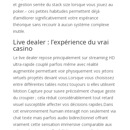
et gestion serrée du stack size lorsque vous jouez au
poker.– ces petites habitudes permettent déjà​
d’améliorer significativement votre espérance
théorique sans recourir à aucun système complexe
inutile.​
Live dealer : l’expérience du vrai
casino
Le live dealer repose principalement sur streaming HD
ultra‑rapide couplé parfois même avec réalité
augmentée permettant voir physiquement vos jetons
virtuels projetés devant vous.Lorsque vous choisissez
entre différentes tables notez toujours si elles utilisent
Motion Capture pour suivre précisément chaque geste
du croupier ; cela réduit considérablement tout retard
visuel susceptible affecter vos décisions rapides.Dans
cet environnement humain interagit non seulement via
chat texte mais parfois audio bidirectionnel offrant
vraiment cette sensation immersive comparable aux