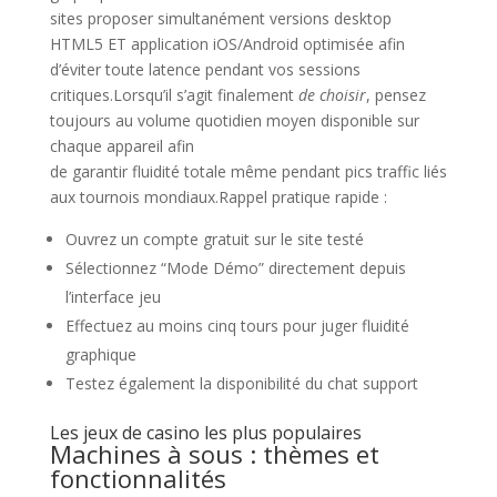
sites proposer simultanément versions desktop
HTML5 ET application iOS/Android optimisée afin
d’éviter toute latence pendant vos sessions
critiques.Lorsqu’il s’agit finalement
de choisir
, pensez
toujours au volume quotidien moyen disponible sur
chaque appareil afin
de garantir fluidité totale même pendant pics traffic liés
aux tournois mondiaux.Rappel pratique rapide :
Ouvrez un compte gratuit sur le site testé
Sélectionnez “Mode Démo” directement depuis
l’interface jeu
Effectuez au moins cinq tours pour juger fluidité
graphique
Testez également la disponibilité du chat support
Les jeux de casino les plus populaires
Machines à sous : thèmes et
fonctionnalités