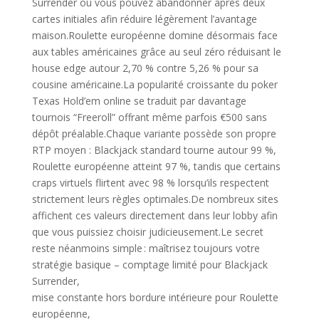
Surrender où vous pouvez abandonner après deux
cartes initiales afin réduire légèrement l’avantage
maison.Roulette européenne domine désormais face
aux tables américaines grâce au seul zéro réduisant le
house edge autour 2,70 % contre 5,26 % pour sa
cousine américaine.La popularité croissante du poker
Texas Hold’em online se traduit par davantage
tournois “Freeroll” offrant même parfois €500 sans
dépôt préalable.Chaque variante possède son propre
RTP moyen : Blackjack standard tourne autour 99 %,
Roulette européenne atteint 97 %, tandis que certains
craps virtuels flirtent avec 98 % lorsqu’ils respectent
strictement leurs règles optimales.De nombreux sites
affichent ces valeurs directement dans leur lobby afin
que vous puissiez choisir judicieusement.Le secret
reste néanmoins simple : maîtrisez toujours votre
stratégie basique – comptage limité pour Blackjack
Surrender,
mise constante hors bordure intérieure pour Roulette
européenne,