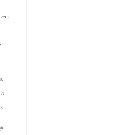
ivers
e
où
6 %
ck
gie