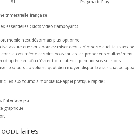
81
Pragmatic Play
 trimestrielle française
ies essentielles : slots vidéo flamboyants,
port mobile n’est désormais plus optionnel ;
tive assure que vous pouvez miser depuis n’importe quel lieu sans p
ous constatons même certains nouveaux sites proposer simultanément
id optimisée afin d’éviter toute latence pendant vos sessions
nsez toujours au volume quotidien moyen disponible sur chaque appa
ffic liés aux tournois mondiaux.Rappel pratique rapide :
l’interface jeu
ité graphique
ort
s populaires