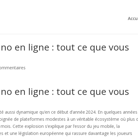
Accu
no en ligne : tout ce que vous
commentaires
no en ligne : tout ce que vous
té aussi dynamique qu’en ce début d’année 2024. En quelques années
poignée de plateformes modestes à un véritable écosystème où plus 
 mois. Cette explosion s’explique par l’essor du jeu mobile, la
es et une législation européenne qui rassure davantage les joueurs