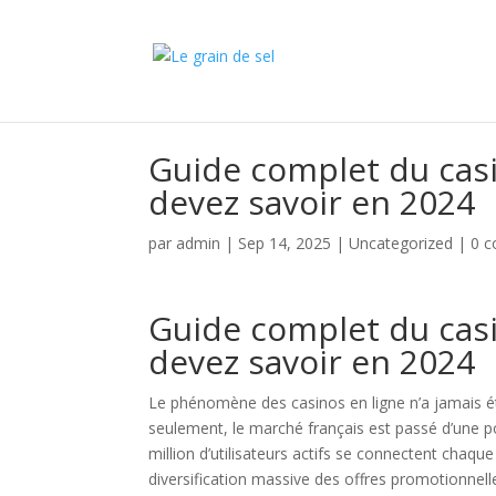
Guide complet du casi
devez savoir en 2024
par
admin
|
Sep 14, 2025
|
Uncategorized
|
0 
Guide complet du casi
devez savoir en 2024
Le phénomène des casinos en ligne n’a jamais é
seulement, le marché français est passé d’une 
million d’utilisateurs actifs se connectent chaque
diversification massive des offres promotionnell