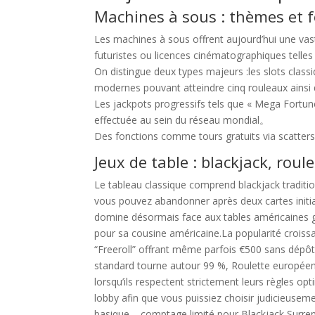
Machines à sous : thèmes et f
Les machines à sous offrent aujourd’hui une v
futuristes ou licences cinématographiques tell
On distingue deux types majeurs :les slots class
modernes pouvant atteindre cinq rouleaux ainsi 
Les jackpots progressifs tels que « Mega Fortu
effectuée au sein du réseau mondial。
Des fonctions comme tours gratuits via scatters
Jeux de table : blackjack, roul
Le tableau classique comprend blackjack traditio
vous pouvez abandonner après deux cartes initi
domine désormais face aux tables américaines g
pour sa cousine américaine.La popularité croiss
“Freeroll” offrant même parfois €500 sans dépô
standard tourne autour 99 %, Roulette européenne
lorsqu’ils respectent strictement leurs règles o
lobby afin que vous puissiez choisir judicieusem
basique – comptage limité pour Blackjack Surre