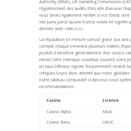
Authority (MGA), UK Gambling Commission (UK
régulièrement des audits RNG afin d’assurer l’équ
vous devez également vérifier si vos fonds son
site.Juste parce qu’une licence existe ne signifie
donnée avec celle-ci-ci…
La réputation se mesure surtout grâce aux avis 
compile chaque trimestre plusieurs milliers d’op
positifs il bénéficie généralement d’un service c
retrait.Cette métrique constitue souvent votre p
un taux inférieur signale fréquemment retards b
critiques.Soyez donc attentif aux notes globales
notre tableau comparatif ci-dessous nous synthé
recommandations :
Casino
Licence
Casino Alpha
MGA
Casino Beta
UKGC