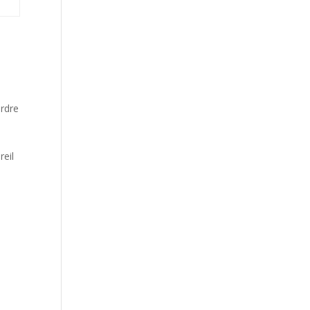
erdre
reil