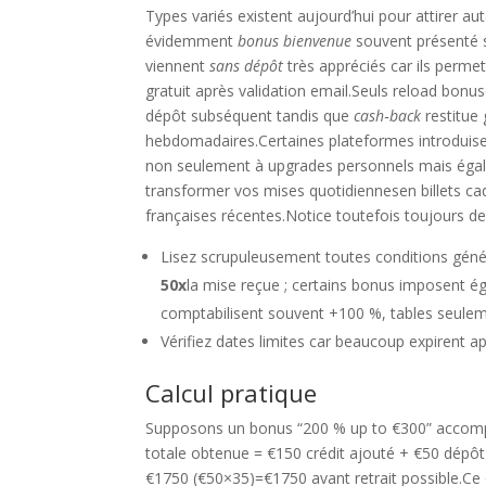
Types variés existent aujourd’hui pour attirer au
évidemment
bonus bienvenue
souvent présenté s
viennent
sans dépôt
très appréciés car ils permet
gratuit après validation email.Seuls reload bon
dépôt subséquent tandis que
cash‑back
restitue
hebdomadaires.Certaines plateformes introdui
non seulement à upgrades personnels mais égale
transformer vos mises quotidiennes​en billets ca
françaises récentes.Notice toutefois toujours de
Lisez scrupuleusement toutes conditions géné
50x
la mise reçue ; certains bonus imposent éga
comptabilisent souvent +100 %, tables seule
Vérifiez dates limites car beaucoup expirent a
Calcul pratique
Supposons un bonus “200 % up to €300” accompag
totale obtenue = €150 crédit ajouté + €50 dépôt 
€1750 (€50×35)=€1750 avant retrait possible.Ce c