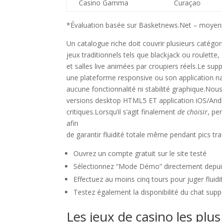
Casino Gamma
Curaçao
*Évaluation basée sur Basketnews.Net – moyenne
Un catalogue riche doit couvrir plusieurs catégor
jeux traditionnels tels que blackjack ou roulette,
et salles live animées par croupiers réels.Le sup
une plateforme responsive ou son application na
aucune fonctionnalité ni stabilité graphique.N
versions desktop HTML5 ET application iOS/Andro
critiques.Lorsqu’il s’agit finalement
de choisir
, pe
afin
de garantir fluidité totale même pendant pics tra
Ouvrez un compte gratuit sur le site testé
Sélectionnez “Mode Démo” directement depuis 
Effectuez au moins cinq tours pour juger fluid
Testez également la disponibilité du chat supp
Les jeux de casino les plu