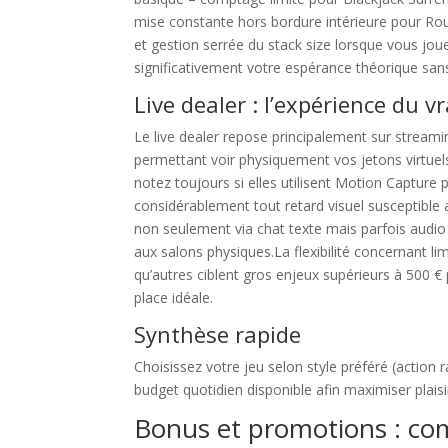
mise constante hors bordure intérieure pour Ro
et gestion serrée du stack size lorsque vous jou
significativement votre espérance théorique sans
Live dealer : l’expérience du v
Le live dealer repose principalement sur stream
permettant voir physiquement vos jetons virtuel
notez toujours si elles utilisent Motion Capture 
considérablement tout retard visuel susceptible
non seulement via chat texte mais parfois audio
aux salons physiques.La flexibilité concernant l
qu’autres ciblent gros enjeux supérieurs à 500 
place idéale.​
Synthèse rapide
Choisissez votre jeu selon style préféré (action r
budget quotidien disponible afin maximiser plaisi
Bonus et promotions : c