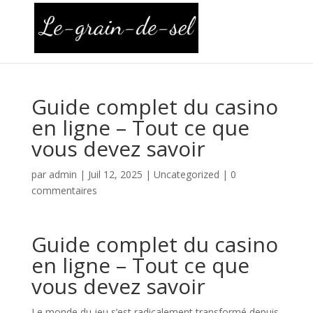
Guide complet du casino
en ligne – Tout ce que
vous devez savoir
par
admin
|
Juil 12, 2025
|
Uncategorized
|
0
commentaires
Guide complet du casino
en ligne – Tout ce que
vous devez savoir
Le monde du jeu s’est radicalement transformé depuis