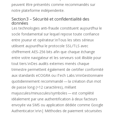
peuvent être présentés comme recommandés sur
notre plateforme indépendente.
Section 3 – Sécurité et confidentialité des
données
Les technologies anti‑fraude constituent aujourd’hui le
socle fondamental sur lequel repose toute confiance
entre joueur et opérateur.\nTous les sites sérieux
utilisent aujourd’hui le protocole SSL/TLS avec
chiffrement AES‑256 bits afin que chaque échange
entre votre navigateur et les serveurs soit illisible pour
tout tiers.\nDes audits externes menés chaque
trimestre permettent également de certifier conformité
aux standards eCOGRA ou iTech Labs.\n\nGestionnaire
quotidiennement recommandé — la création d’un mot
de passe long (>12 caractères), mêlant
majuscules/minuscules/symboles — est complété
idéalement par une authentification à deux facteurs
envoyée via SMS ou application dédiée comme Google
Authenticator.\n\n| Méthodes de paiement sécurisées