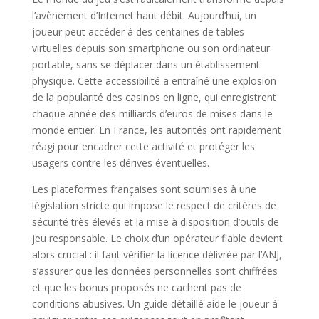
l’avènement d’Internet haut débit. Aujourd’hui, un
joueur peut accéder à des centaines de tables
virtuelles depuis son smartphone ou son ordinateur
portable, sans se déplacer dans un établissement
physique. Cette accessibilité a entraîné une explosion
de la popularité des casinos en ligne, qui enregistrent
chaque année des milliards d’euros de mises dans le
monde entier. En France, les autorités ont rapidement
réagi pour encadrer cette activité et protéger les
usagers contre les dérives éventuelles.
Les plateformes françaises sont soumises à une
législation stricte qui impose le respect de critères de
sécurité très élevés et la mise à disposition d’outils de
jeu responsable. Le choix d’un opérateur fiable devient
alors crucial : il faut vérifier la licence délivrée par l’ANJ,
s’assurer que les données personnelles sont chiffrées
et que les bonus proposés ne cachent pas de
conditions abusives. Un guide détaillé aide le joueur à