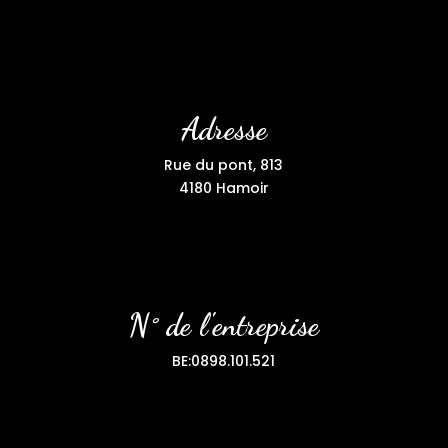
Adresse
Rue du pont, 813
4180 Hamoir
N° de l'entreprise
BE:0898.101.521