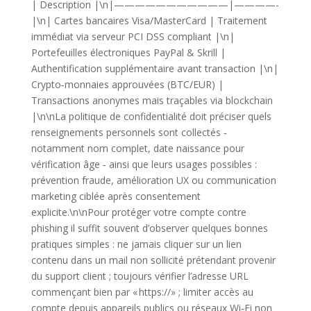
| Description |\n|———————————|————-
|\n| Cartes bancaires Visa/MasterCard | Traitement
immédiat via serveur PCI DSS compliant |\n|
Portefeuilles électroniques PayPal & Skrill |
Authentification supplémentaire avant transaction |\n|
Crypto‑monnaies approuvées (BTC/EUR) |
Transactions anonymes mais traçables via blockchain
|\n\nLa politique de confidentialité doit préciser quels
renseignements personnels sont collectés ‑
notamment nom complet, date naissance pour
vérification âge ‑ ainsi que leurs usages possibles :
prévention fraude, amélioration UX ou communication
marketing ciblée après consentement
explicite.\n\nPour protéger votre compte contre
phishing il suffit souvent d’observer quelques bonnes
pratiques simples : ne jamais cliquer sur un lien
contenu dans un mail non sollicité prétendant provenir
du support client ; toujours vérifier l’adresse URL
commençant bien par « https://» ; limiter accès au
compte depuis appareils publics ou réseaux Wi‑Fi non