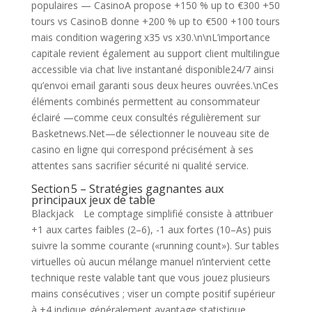
populaires — CasinoA propose +150 % up to €300 +50
tours vs CasinoB donne +200 % up to €500 +100 tours
mais condition wagering x35 vs x30.\n\nL’importance
capitale revient également au support client multilingue
accessible via chat live instantané disponible24/7 ainsi
qu’envoi email garanti sous deux heures ouvrées.\nCes
éléments combinés permettent au consommateur
éclairé —comme ceux consultés régulièrement sur
Basketnews.Net—de sélectionner le nouveau site de
casino en ligne qui correspond précisément à ses
attentes sans sacrifier sécurité ni qualité service.
Section 5 – Stratégies gagnantes aux
principaux jeux de table
Blackjack Le comptage simplifié consiste à attribuer
+1 aux cartes faibles (2–6), -1 aux fortes (10–As) puis
suivre la somme courante («​running count​»). Sur tables
virtuelles où aucun mélange manuel n’intervient cette
technique reste valable tant que vous jouez plusieurs
mains consécutives ; viser un compte positif supérieur
à +4 indique généralement avantage statistique