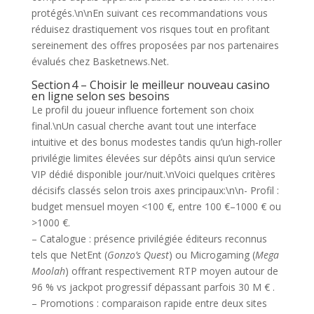
protégés.\n\nEn suivant ces recommandations vous
réduisez drastiquement vos risques tout en profitant
sereinement des offres proposées par nos partenaires
évalués chez Basketnews.Net.
Section 4 – Choisir le meilleur nouveau casino
en ligne selon ses besoins
Le profil du joueur influence fortement son choix
final.\nUn casual cherche avant tout une interface
intuitive et des bonus modestes tandis qu’un high‑roller
privilégie limites élevées sur dépôts ainsi qu’un service
VIP dédié disponible jour/nuit.\nVoici quelques critères
décisifs classés selon trois axes principaux:\n\n- Profil :
budget mensuel moyen <100 €, entre 100 €–1000 € ou
>1000 €.
– Catalogue : présence privilégiée éditeurs reconnus
tels que NetEnt (
Gonzo’s Quest
) ou Microgaming (
Mega
Moolah
) offrant respectivement RTP moyen autour de
96 % vs jackpot progressif dépassant parfois 30 M € .
– Promotions : comparaison rapide entre deux sites