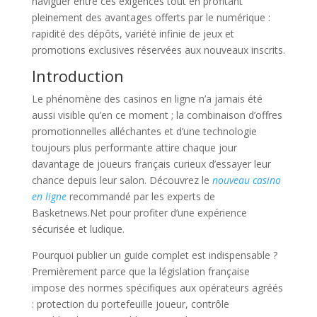
naviguer entre ces exigences tout en profitant
pleinement des avantages offerts par le numérique :
rapidité des dépôts, variété infinie de jeux et
promotions exclusives réservées aux nouveaux inscrits.
Introduction
Le phénomène des casinos en ligne n’a jamais été
aussi visible qu’en ce moment ; la combinaison d’offres
promotionnelles alléchantes et d’une technologie
toujours plus performante attire chaque jour
davantage de joueurs français curieux d’essayer leur
chance depuis leur salon. Découvrez le
nouveau casino
en ligne
recommandé par les experts de
Basketnews.Net pour profiter d’une expérience
sécurisée et ludique.
Pourquoi publier un guide complet est indispensable ?
Premièrement parce que la législation française
impose des normes spécifiques aux opérateurs agréés
: protection du portefeuille joueur, contrôle