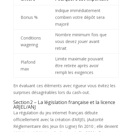
Indique immédiatement
Bonus %
combien votre dépôt sera
majoré
Nombre minimum fois que
Conditions
vous devez jouer avant
wagering
retrait
Limite maximale pouvant
Plafond
être retirée après avoir
max
rempli les exigences
En évaluant ces éléments avec rigueur vous évitez les
surprises désagréables lors du cash‑out.
Section 2 – La législation française et la licence
ARJEL/ANJ
La régulation du jeu internet français débute
officiellement avec la création d’ARJEL (Autorité
Réglementaire des Jeux En Ligne) fin 2010 ; elle devient