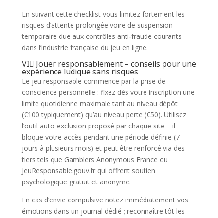
En suivant cette checklist vous limitez fortement les
risques d’attente prolongée voire de suspension
temporaire due aux contrôles anti‑fraude courants
dans l’industrie française du jeu en ligne.
VI️⃣ Jouer responsablement – conseils pour une
expérience ludique sans risques
Le jeu responsable commence par la prise de
conscience personnelle : fixez dès votre inscription une
limite quotidienne maximale tant au niveau dépôt
(€100 typiquement) qu’au niveau perte (€50). Utilisez
l’outil auto‑exclusion proposé par chaque site – il
bloque votre accès pendant une période définie (7
jours à plusieurs mois) et peut être renforcé via des
tiers tels que Gamblers Anonymous France ou
JeuResponsable.gouv.fr qui offrent soutien
psychologique gratuit et anonyme.
En cas d’envie compulsive notez immédiatement vos
émotions dans un journal dédié ; reconnaître tôt les