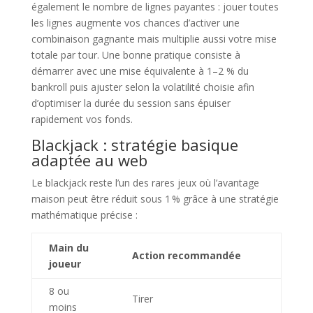
également le nombre de lignes payantes : jouer toutes
les lignes augmente vos chances d’activer une
combinaison gagnante mais multiplie aussi votre mise
totale par tour. Une bonne pratique consiste à
démarrer avec une mise équivalente à 1–2 % du
bankroll puis ajuster selon la volatilité choisie afin
d’optimiser la durée du session sans épuiser
rapidement vos fonds.
Blackjack : stratégie basique
adaptée au web
Le blackjack reste l’un des rares jeux où l’avantage
maison peut être réduit sous 1 % grâce à une stratégie
mathématique précise :
Main du
Action recommandée
joueur
8 ou
Tirer
moins