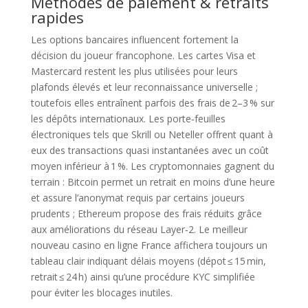
Méthodes de paiement & retraits
rapides
Les options bancaires influencent fortement la
décision du joueur francophone. Les cartes Visa et
Mastercard restent les plus utilisées pour leurs
plafonds élevés et leur reconnaissance universelle ;
toutefois elles entraînent parfois des frais de 2–3 % sur
les dépôts internationaux. Les porte‑feuilles
électroniques tels que Skrill ou Neteller offrent quant à
eux des transactions quasi instantanées avec un coût
moyen inférieur à 1 %. Les cryptomonnaies gagnent du
terrain : Bitcoin permet un retrait en moins d’une heure
et assure l’anonymat requis par certains joueurs
prudents ; Ethereum propose des frais réduits grâce
aux améliorations du réseau Layer‑2. Le meilleur
nouveau casino en ligne France affichera toujours un
tableau clair indiquant délais moyens (dépot ≤ 15 min,
retrait ≤ 24 h) ainsi qu’une procédure KYC simplifiée
pour éviter les blocages inutiles.