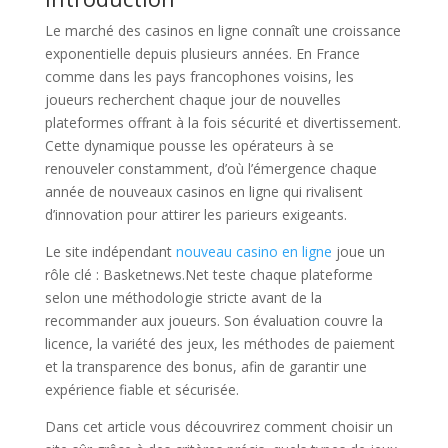
Le marché des casinos en ligne connaît une croissance
exponentielle depuis plusieurs années. En France
comme dans les pays francophones voisins, les
joueurs recherchent chaque jour de nouvelles
plateformes offrant à la fois sécurité et divertissement.
Cette dynamique pousse les opérateurs à se
renouveler constamment, d’où l’émergence chaque
année de nouveaux casinos en ligne qui rivalisent
d’innovation pour attirer les parieurs exigeants.
Le site indépendant
nouveau casino en ligne
joue un
rôle clé : Basketnews.Net teste chaque plateforme
selon une méthodologie stricte avant de la
recommander aux joueurs. Son évaluation couvre la
licence, la variété des jeux, les méthodes de paiement
et la transparence des bonus, afin de garantir une
expérience fiable et sécurisée.
Dans cet article vous découvrirez comment choisir un