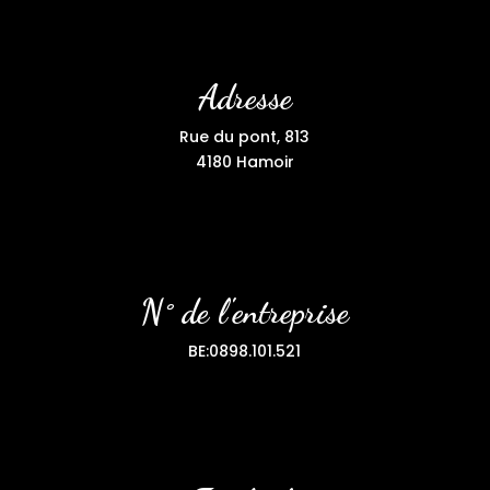
Adresse
Rue du pont, 813
4180 Hamoir
N° de l'entreprise
BE:0898.101.521