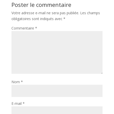
Poster le commentaire
Votre adresse e-mail ne sera pas publiée.
Les champs
obligatoires sont indiqués avec
*
Commentaire
*
Nom
*
E-mail
*