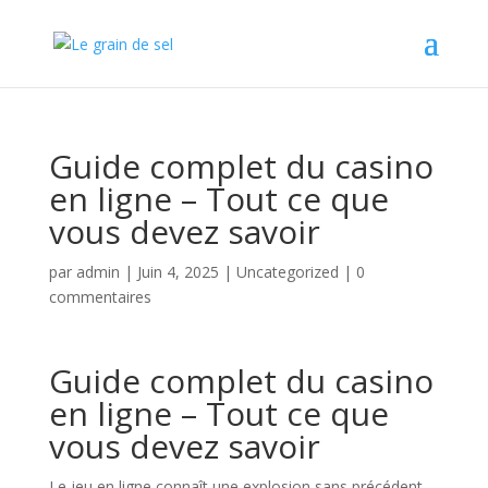
Guide complet du casino
en ligne – Tout ce que
vous devez savoir
par
admin
|
Juin 4, 2025
|
Uncategorized
|
0
commentaires
Guide complet du casino
en ligne – Tout ce que
vous devez savoir
Le jeu en ligne connaît une explosion sans précédent