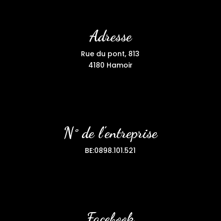
Adresse
Rue du pont, 813
4180 Hamoir
N° de l'entreprise
BE:0898.101.521
Facebook