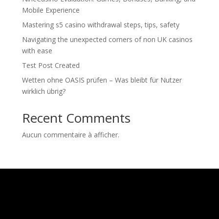
Mobile Experience
Mastering s5 casino withdrawal steps, tips, safety
Navigating the unexpected corners of non UK casinos
with ease
Test Post Created
Wetten ohne OASIS prüfen – Was bleibt für Nutzer
wirklich übrig?
Recent Comments
Aucun commentaire à afficher.