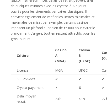
(Bitcoin, Ethereum). Les délais de retrait peuvent aller
de quelques minutes avec les cryptos à 3‑5 jours
ouvrés pour les virements bancaires classiques. Il
convient également de vérifier les limites minimales et
maximales de mise ; par exemple, certains casinos
imposent un plafond quotidien de €5 000 pour éviter le
blanchiment d’argent tout en restant attractifs pour les
gros joueurs.
Casino
Casino
Ca
Critère
A
B
(C
(MGA)
(UKGC)
Licence
MGA
UKGC
Cu
SSL 256‑bits
✔︎
✔︎
✔︎
Crypto‑payement
✔︎
✘
✔︎
Délai moyen
24 h
48 h
72 
retrait