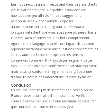
Les nouveaux casinos investissent dans des assistants
virtuels alimentés par IA capables d’analyser vos
habitudes de jeu afin d’offrir des suggestions
personnalisées – par exemple proposer
automatiquement un tour gratuit sur
Starburst
lorsqu’ils détectent que vous avez joué plusieurs fois à
Gonzo’s Quest
récemment. Ces bots comprennent
également le langage naturel multilingue ; ils peuvent
répondre instantanément aux questions concernant les
limites auto‑exclusion ou expliquer les termes
complexes comme « RTP ajusté par région ». Cette
évolution améliore non seulement la satisfaction client
mais aussi la conformité réglementaire grâce à une
traçabilité accrue des interactions utilisateur‑casino.
Conclusion
En résumé, choisir judicieusement son casino online
France repose sur trois piliers essentiels : vérifier la
licence délivrée par une autorité reconnue et s’assurer
que toutes les mesures techniques (SSL,