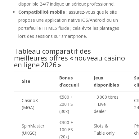
disponible 24/7 indique un sérieux professionnel.
Compatibilité mobile
: assurez‑vous que le site
propose une application native iOS/Android ou un
portefeuille HTML5 fluide ; cela évite les plantages
lors des sessions sur smartphone.
Tableau comparatif des
meilleures offres « nouveau casino
en ligne 2026 »
Bonus
Jeux
S
Site
d’accueil
disponibles
cl
€500 +
+3 000 titres
CasinoX
Ch
200 FS
+ Live
(MGA)
24
(30x)
dealer
€300 +
SpinMaster
Slots &
Ph
100 FS
(UKGC)
Table only
ch
(20x)