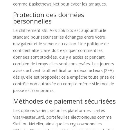
comme Basketnews.Net pour éviter les arnaques.
Protection des données
personnelles
Le chiffrement SSL AES‑256 bits est aujourd’hui le
standard pour sécuriser les échanges entre votre
navigateur et le serveur du casino. Une politique de
confidentialité claire doit expliquer comment les
données sont stockées, qui y a accès et pendant
combien de temps elles sont conservées. Les joueurs
avisés activent l’authentification à deux facteurs (2FA)
dès qu’elle est proposée ; cela empêche toute prise de
contrôle non autorisée du compte même si le mot de
passe est compromis.
Méthodes de paiement sécurisées
Les options varient selon les plateformes : cartes
Visa/MasterCard, portefeuilles électroniques comme
Skrill ou Neteller, ainsi que les crypto‑monnaies