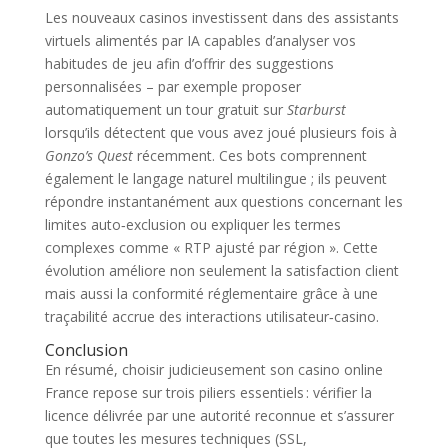
Les nouveaux casinos investissent dans des assistants
virtuels alimentés par IA capables d’analyser vos
habitudes de jeu afin d’offrir des suggestions
personnalisées – par exemple proposer
automatiquement un tour gratuit sur
Starburst
lorsqu’ils détectent que vous avez joué plusieurs fois à
Gonzo’s Quest
récemment. Ces bots comprennent
également le langage naturel multilingue ; ils peuvent
répondre instantanément aux questions concernant les
limites auto‑exclusion ou expliquer les termes
complexes comme « RTP ajusté par région ». Cette
évolution améliore non seulement la satisfaction client
mais aussi la conformité réglementaire grâce à une
traçabilité accrue des interactions utilisateur‑casino.
Conclusion
En résumé, choisir judicieusement son casino online
France repose sur trois piliers essentiels : vérifier la
licence délivrée par une autorité reconnue et s’assurer
que toutes les mesures techniques (SSL,