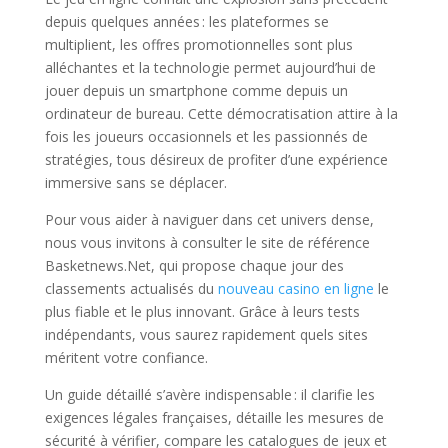
depuis quelques années : les plateformes se
multiplient, les offres promotionnelles sont plus
alléchantes et la technologie permet aujourd’hui de
jouer depuis un smartphone comme depuis un
ordinateur de bureau. Cette démocratisation attire à la
fois les joueurs occasionnels et les passionnés de
stratégies, tous désireux de profiter d’une expérience
immersive sans se déplacer.
Pour vous aider à naviguer dans cet univers dense,
nous vous invitons à consulter le site de référence
Basketnews.Net, qui propose chaque jour des
classements actualisés du
nouveau casino en ligne
le
plus fiable et le plus innovant. Grâce à leurs tests
indépendants, vous saurez rapidement quels sites
méritent votre confiance.
Un guide détaillé s’avère indispensable : il clarifie les
exigences légales françaises, détaille les mesures de
sécurité à vérifier, compare les catalogues de jeux et