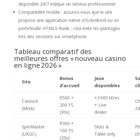
disponible 24/7 indique un sérieux professionnel.
Compatibilité mobile : assurez‑vous que le site
propose une application native iOS/Android ou un
portefeuille HTML5 fluide ; cela évite les plantages
lors des sessions sur smartphone.
Tableau comparatif des
meilleures offres « nouveau casino
en ligne 2026 »
Bonus
Jeux
S
Site
d’accueil
disponibles
cl
€500 +
+3 000 titres
CasinoX
Ch
200 FS
+ Live
(MGA)
24
(30x)
dealer
€300 +
SpinMaster
Slots &
Ph
100 FS
(UKGC)
Table only
ch
(20x)