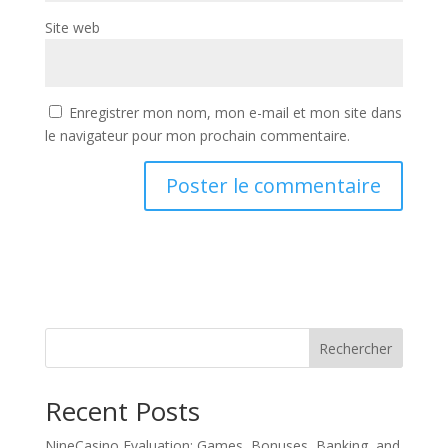
Site web
Enregistrer mon nom, mon e-mail et mon site dans
le navigateur pour mon prochain commentaire.
Rechercher
Recent Posts
NineCasino Evaluation: Games, Bonuses, Banking, and