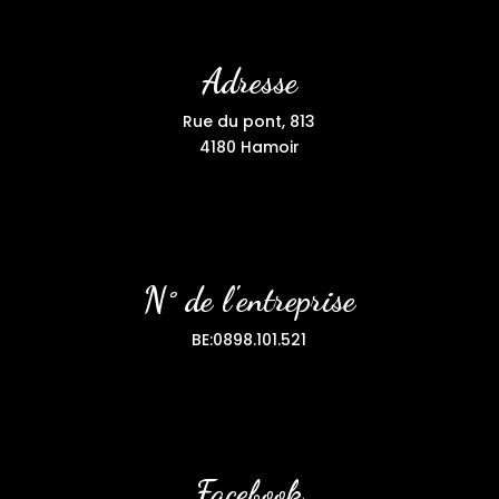
Adresse
Rue du pont, 813
4180 Hamoir
N° de l'entreprise
BE:0898.101.521
Facebook