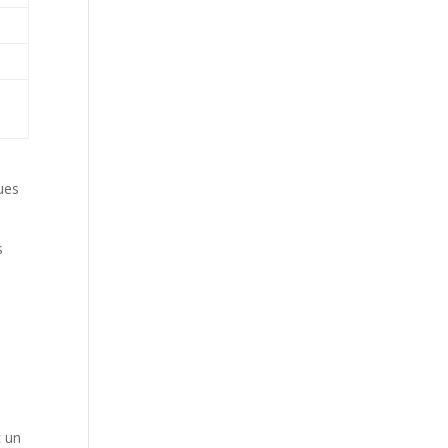
ues
s
c un