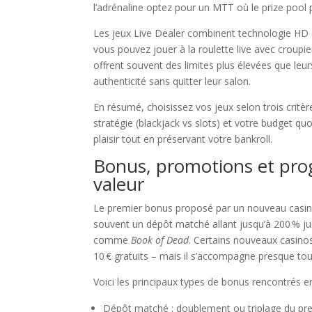
l’adrénaline optez pour un MTT où le prize pool p
Les jeux Live Dealer combinent technologie HD e
vous pouvez jouer à la roulette live avec croupie
offrent souvent des limites plus élevées que le
authenticité sans quitter leur salon.
En résumé, choisissez vos jeux selon trois critère
stratégie (blackjack vs slots) et votre budget q
plaisir tout en préservant votre bankroll.
Bonus, promotions et prog
valeur
Le premier bonus proposé par un nouveau casino
souvent un dépôt matché allant jusqu’à 200 % j
comme
Book of Dead
. Certains nouveaux casin
10 € gratuits – mais il s’accompagne presque tou
Voici les principaux types de bonus rencontrés e
Dépôt matché : doublement ou triplage du pr