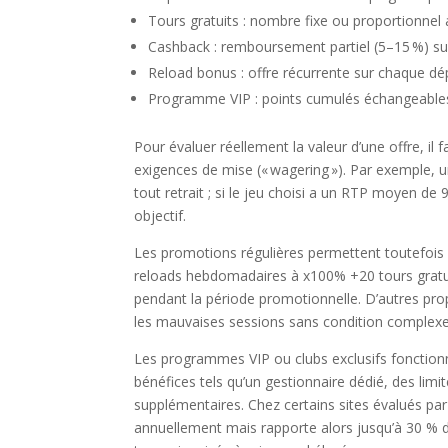
Tours gratuits : nombre fixe ou proportionne
Cashback : remboursement partiel (5–15 %) su
Reload bonus : offre récurrente sur chaque dé
Programme VIP : points cumulés échangeables
Pour évaluer réellement la valeur d’une offre, il 
exigences de mise (« wagering »). Par exemple, 
tout retrait ; si le jeu choisi a un RTP moyen de 
objectif.
Les promotions régulières permettent toutefois d
reloads hebdomadaires à x100% +20 tours gratui
pendant la période promotionnelle. D’autres pro
les mauvaises sessions sans condition complexe
Les programmes VIP ou clubs exclusifs fonctionn
bénéfices tels qu’un gestionnaire dédié, des limi
supplémentaires. Chez certains sites évalués par
annuellement mais rapporte alors jusqu’à 30 % d