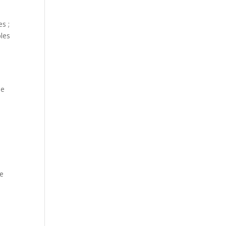
s ;
bles
le
e
le