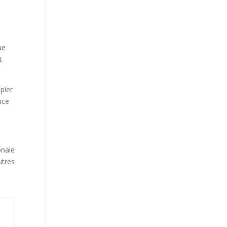
ue
t
pier
nce
onale
utres