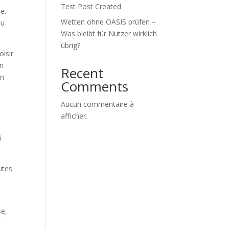
Test Post Created
e.
Wetten ohne OASIS prüfen –
eu
Was bleibt für Nutzer wirklich
übrig?
oisir
on
Recent
in
Comments
Aucun commentaire à
afficher.
i
utes
se,
t