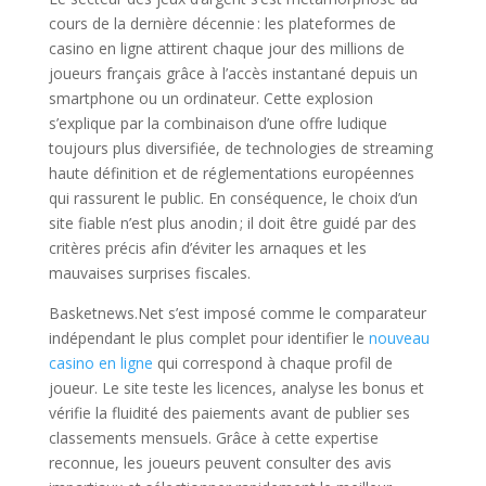
cours de la dernière décennie : les plateformes de
casino en ligne attirent chaque jour des millions de
joueurs français grâce à l’accès instantané depuis un
smartphone ou un ordinateur. Cette explosion
s’explique par la combinaison d’une offre ludique
toujours plus diversifiée, de technologies de streaming
haute définition et de réglementations européennes
qui rassurent le public. En conséquence, le choix d’un
site fiable n’est plus anodin ; il doit être guidé par des
critères précis afin d’éviter les arnaques et les
mauvaises surprises fiscales.
Basketnews.Net s’est imposé comme le comparateur
indépendant le plus complet pour identifier le
nouveau
casino en ligne
qui correspond à chaque profil de
joueur. Le site teste les licences, analyse les bonus et
vérifie la fluidité des paiements avant de publier ses
classements mensuels. Grâce à cette expertise
reconnue, les joueurs peuvent consulter des avis