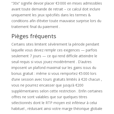
“30x” signifie devoir placer €3 000 en mises admissibles
avant toute demande de retrait – ce calcul doit inclure
uniquement les jeux spécifiés dans les termes &
conditions afin d’éviter toute mauvaise surprise lors du
traitement final du paiement .
Pièges fréquents
Certains sites limitent sévèrement la période pendant
laquelle vous devez remplir ces exigences — parfois
seulement 7 jours — ce qui rend difficile atteindre le
seuil requis si vous jouez modérément . D’autres
imposent un plafond maximal sur les gains issus du
bonus gratuit : même si vous remportez €5 000 lors
d’une session avec tours gratuits limités à €20 chacun ,
vous ne pourrez encaisser que jusqu’à €200
supplémentaires selon cette restriction . Enfin certaines
offres ne sont valables que sur quelques titres
sélectionnés dont le RTP moyen est inférieur à celui
habituel , réduisant ainsi votre marge théorique globale