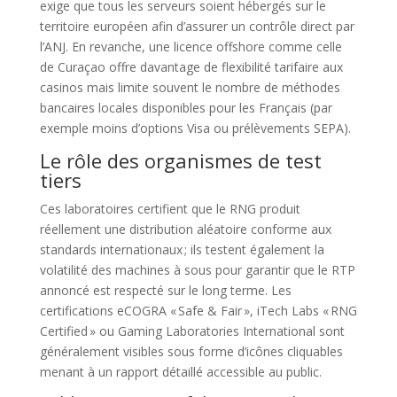
exige que tous les serveurs soient hébergés sur le
territoire européen afin d’assurer un contrôle direct par
l’ANJ. En revanche, une licence offshore comme celle
de Curaçao offre davantage de flexibilité tarifaire aux
casinos mais limite souvent le nombre de méthodes
bancaires locales disponibles pour les Français (par
exemple moins d’options Visa ou prélèvements SEPA).
Le rôle des organismes de test
tiers
Ces laboratoires certifient que le RNG produit
réellement une distribution aléatoire conforme aux
standards internationaux ; ils testent également la
volatilité des machines à sous pour garantir que le RTP
annoncé est respecté sur le long terme. Les
certifications eCOGRA « Safe & Fair », iTech Labs « RNG
Certified » ou Gaming Laboratories International sont
généralement visibles sous forme d’icônes cliquables
menant à un rapport détaillé accessible au public.