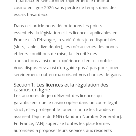
impartiaux et sélectionner rapidement le meilleur
casino en ligne 2026 sans perdre de temps dans des
essais hasardeux.
Dans cet article nous décortiquons les points
essentiels : la législation et les licences applicables en
France et à l’étranger, la variété des jeux disponibles
(slots, tables, live dealer), les mécanismes des bonus
et leurs conditions de mise, la sécurité des
transactions ainsi que l’expérience client et mobile.
Vous disposerez ainsi d’un guide pas à pas pour jouer
sereinement tout en maximisant vos chances de gains.
Section 1 : Les licences et la régulation des
casinos en ligne
Les autorités de jeu délivrent des licences qui
garantissent que le casino opère dans un cadre légal
strict ; elles protègent le joueur contre les fraudes et
assurent l’équité du RNG (Random Number Generator).
En France, l’ANJ supervise toutes les plateformes
autorisées à proposer leurs services aux résidents