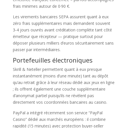
frais minimes autour de 0·90 €.
Les virements bancaires SEPA assurent quant à eux
zéro frais supplémentaires mais demandent souvent
3‑4 jours ouvrés avant créditation complète tant côté
émetteur que récepteur — pratique surtout pour
déposer plusieurs milliers d’euros sécuritairement sans
passer par intermédiaires.
Portefeuilles électroniques
Skrill & Neteller permettent quant à eux presque
instantanément (moins d’une minute) tant au dépôt
qu’au retrait grâce à leur réseau dédié aux jeux en ligne
; ils offrent également une couche supplémentaire
d’anonymat partiel puisqu’ils ne révèlent pas
directement vos coordonnées bancaires au casino.
PayPal a intégré récemment son service “PayPal
Casino” dédié aux marchés européens : il combine
rapidité (15 minutes) avec protection buyer‑seller