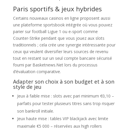
Paris sportifs & jeux hybrides
Certains nouveaux casinos en ligne proposent aussi
une plateforme sportsbook intégrée où vous pouvez
parier sur football Ligue 1 ou e‑sport comme
Counter‑Strike pendant que vous jouez aux slots
traditionnels ; cela crée une synergie intéressante pour
ceux qui veulent diversifier leurs sources de revenu
tout en restant sur un seul compte bancaire sécurisé
fourni par Basketnews.Net lors du processus
d’évaluation comparative.
Adapter son choix à son budget et à son
style de jeu
Jeux à faible mise : slots avec pari minimum €0,10 –
parfaits pour tester plusieurs titres sans trop risquer
son bankroll initiale.
Jeux haute mise : tables VIP blackjack avec limite
maximale €5 000 – réservées aux high rollers