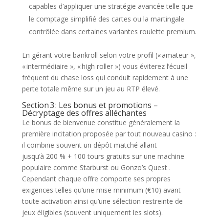
capables d’appliquer une stratégie avancée telle que
le comptage simplifié des cartes ou la martingale
contrôlée dans certaines variantes roulette premium.
En gérant votre bankroll selon votre profil (« amateur »,
« intermédiaire », « high roller ») vous éviterez l’écueil
fréquent du chase loss qui conduit rapidement à une
perte totale même sur un jeu au RTP élevé.
Section 3 : Les bonus et promotions –
Décryptage des offres alléchantes
Le bonus de bienvenue constitue généralement la
première incitation proposée par tout nouveau casino :
il combine souvent un dépôt matché allant
jusqu’à 200 % + 100 tours gratuits sur une machine
populaire comme Starburst ou Gonzo’s Quest .
Cependant chaque offre comporte ses propres
exigences telles qu’une mise minimum (€10) avant
toute activation ainsi qu’une sélection restreinte de
jeux éligibles (souvent uniquement les slots).