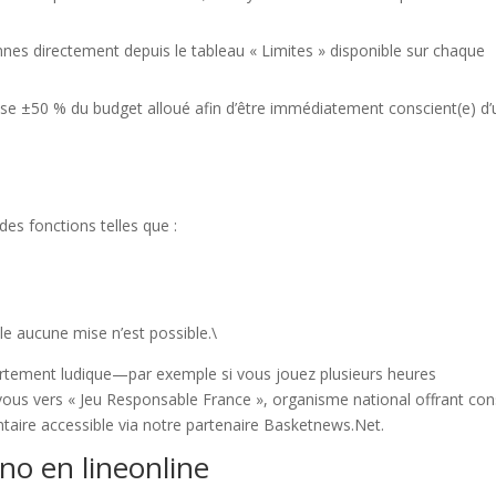
nnes directement depuis le tableau « Limites » disponible sur chaque
sse ±50 % du budget alloué afin d’être immédiatement conscient(e) d
des fonctions telles que :
le aucune mise n’est possible.\
rtement ludique—par exemple si vous jouez plusieurs heures
ous vers « Jeu Responsable France », organisme national offrant con
taire accessible via notre partenaire Basketnews.Net.
o en line​online​