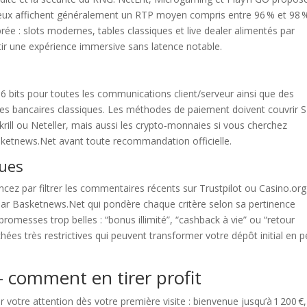
urs jeux affichent généralement un RTP moyen compris entre 96 % et 98 
rée : slots modernes, tables classiques et live dealer alimentés par
ir une expérience immersive sans latence notable.
256 bits pour toutes les communications client/serveur ainsi que des
rtes bancaires classiques. Les méthodes de paiement doivent couvrir 
rill ou Neteller, mais aussi les crypto‑monnaies si vous cherchez
sketnews.Net avant toute recommandation officielle.
ques
z par filtrer les commentaires récents sur Trustpilot ou Casino.org
par Basketnews.Net qui pondère chaque critère selon sa pertinence
romesses trop belles : “bonus illimité”, “cashback à vie” ou “retour
es très restrictives qui peuvent transformer votre dépôt initial en p
 comment en tirer profit
er votre attention dès votre première visite : bienvenue jusqu’à 1 200 €,