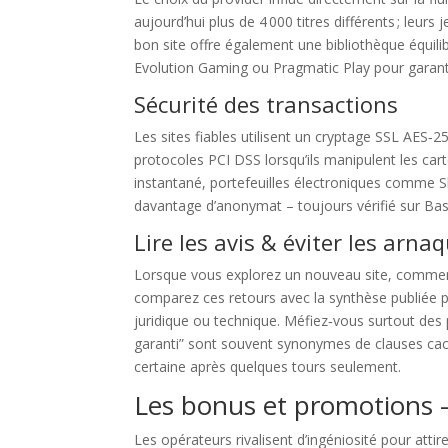
aujourd’hui plus de 4 000 titres différents ; le
bon site offre également une bibliothèque équilib
Evolution Gaming ou Pragmatic Play pour garant
Sécurité des transactions
Les sites fiables utilisent un cryptage SSL AES‑
protocoles PCI DSS lorsqu’ils manipulent les ca
instantané, portefeuilles électroniques comme Sk
davantage d’anonymat – toujours vérifié sur Ba
Lire les avis & éviter les arna
Lorsque vous explorez un nouveau site, commence
comparez ces retours avec la synthèse publiée 
juridique ou technique. Méfiez‑vous surtout des p
garanti” sont souvent synonymes de clauses caché
certaine après quelques tours seulement.
Les bonus et promotions –
Les opérateurs rivalisent d’ingéniosité pour attir