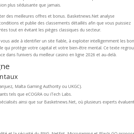
on plus séduisante que jamais.
ter des meilleures offres et bonus. Basketnews.Net analyse
conditions et publie des classements détaillés afin que vous puissiez
ntes tout en évitant les pièges classiques du secteur.
 vous aide à identifier un site fiable, à exploiter intelligemment les bo
 qui protège votre capital et votre bien‑être mental. Ce texte regro
ce dans l’univers du meilleur casino en ligne 2026 et au‑delà.
gne
entaux
Aranjuez, Malta Gaming Authority ou UKGC).
dants tels que eCOGRA ou iTech Labs.
spécialisés ainsi que sur Basketnews.Net, où plusieurs experts évaluen
luidité et la sécurité du RNG. NetEnt, Microgaming et Play’n GO propos