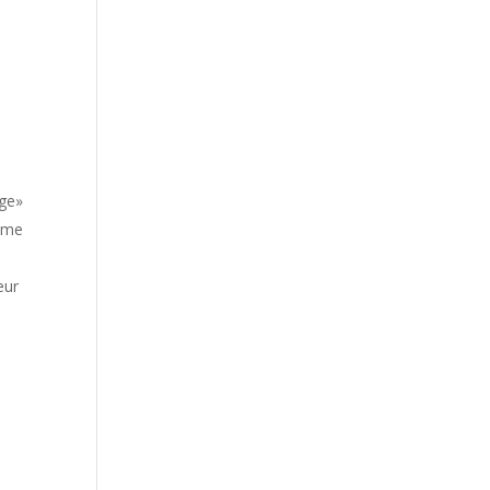
age»
omme
eur