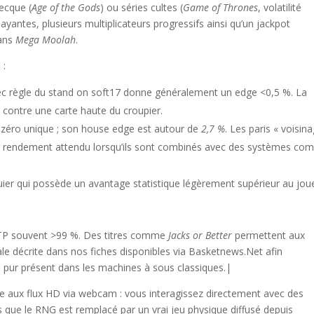
ecque (
Age of the Gods
) ou séries cultes (
Game of Thrones
, volatilité
payantes, plusieurs multiplicateurs progressifs ainsi qu’un jackpot
dans
Mega Moolah
.
 :
vec règle du stand on soft17 donne généralement un edge <0,5 %. La
1
contre une carte haute du croupier.
à zéro unique ; son house edge est autour de
2,7 %
. Les paris « voisin
leur rendement attendu lorsqu’ils sont combinés avec des systèmes c
ier qui possède un avantage statistique légèrement supérieur au jou
RTP souvent >99 %. Des titres comme
Jacks or Better
permettent aux
male décrite dans nos fiches disponibles via Basketnews.Net afin
e pur présent dans les machines à sous classiques.|
âce aux flux HD via webcam : vous interagissez directement avec des
 que le RNG est remplacé par un vrai jeu physique diffusé depuis