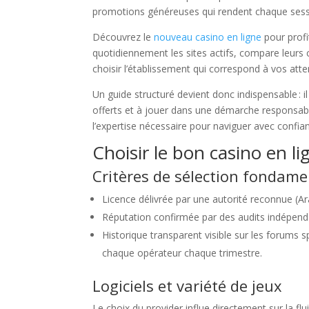
promotions généreuses qui rendent chaque sessi
Découvrez le
nouveau casino en ligne
pour profi
quotidiennement les sites actifs, compare leurs 
choisir l’établissement qui correspond à vos atte
Un guide structuré devient donc indispensable : il
offerts et à jouer dans une démarche responsable
l’expertise nécessaire pour naviguer avec confian
Choisir le bon casino en li
Critères de sélection fondam
Licence délivrée par une autorité reconnue (
Réputation confirmée par des audits indépen
Historique transparent visible sur les forums 
chaque opérateur chaque trimestre.
Logiciels et variété de jeux
Le choix du provider influe directement sur la f