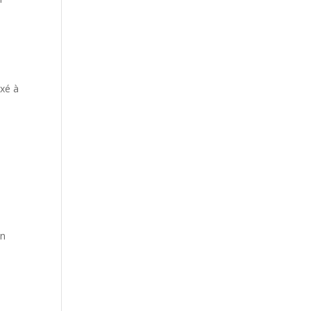
ixé à
in