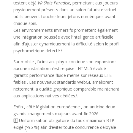
testent déjà
VR Slots Paradise
, permettant aux joueurs
physiquement présents dans un salon futuriste virtuel
où ils peuvent toucher leurs jetons numériques avant
chaque spin.
Ces environnements immersifs promettent également
une intégration poussée avec l’intelligence artificielle
afin d’ajuster dynamiquement la difficulté selon le profil
psychométrique détecté.\
Sur mobile , l’« instant play » continue son expansion :
aucune installation n’est requise ; HTML5 évolué
garantit performance fluide même sur réseaux LTE
faibles . Les nouveaux standards WebGL améliorent
nettement la qualité graphique comparable maintenant
aux applications natives dédiées.\
Enfin , côté législation européenne , on anticipe deux
grands changements majeurs avant fin 2026 :
1️⃣ Uniformisation obligatoire du taux maximum RTP
exigé (>95 %) afin d’éviter toute concurrence déloyale