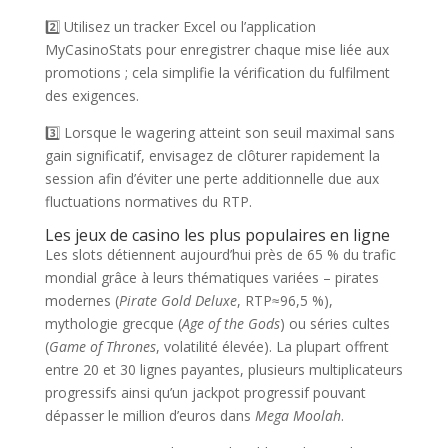
2️⃣ Utilisez un tracker Excel ou l’application
MyCasinoStats pour enregistrer chaque mise liée aux
promotions ; cela simplifie la vérification du fulfilment
des exigences.
3️⃣ Lorsque le wagering atteint son seuil maximal sans
gain significatif, envisagez de clôturer rapidement la
session afin d’éviter une perte additionnelle due aux
fluctuations normatives du RTP.
Les jeux de casino les plus populaires en ligne
Les slots détiennent aujourd’hui près de 65 % du trafic
mondial grâce à leurs thématiques variées – pirates
modernes (
Pirate Gold Deluxe
, RTP≈96,5 %),
mythologie grecque (
Age of the Gods
) ou séries cultes
(
Game of Thrones
, volatilité élevée). La plupart offrent
entre 20 et 30 lignes payantes, plusieurs multiplicateurs
progressifs ainsi qu’un jackpot progressif pouvant
dépasser le million d’euros dans
Mega Moolah
.