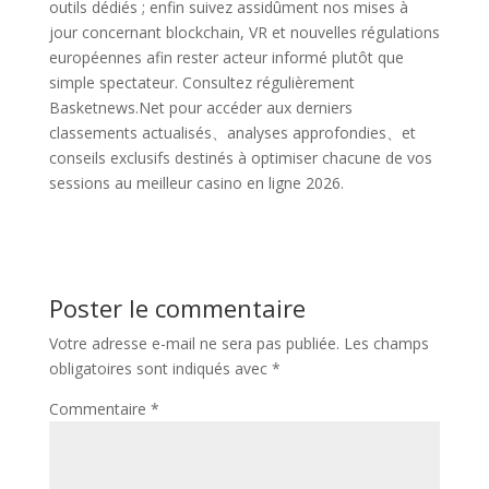
outils dédiés ; enfin suivez assidûment nos mises à
jour concernant blockchain, VR et nouvelles régulations
européennes afin rester acteur informé plutôt que
simple spectateur.​ Consultez régulièrement
Basketnews.Net pour accéder aux derniers
classements actualisés、analyses approfondies、et
conseils exclusifs destinés à optimiser chacune de vos
sessions au meilleur casino en ligne 2026.​
Poster le commentaire
Votre adresse e-mail ne sera pas publiée.
Les champs
obligatoires sont indiqués avec
*
Commentaire
*