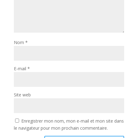
Nom
*
E-mail
*
Site web
Enregistrer mon nom, mon e-mail et mon site dans
le navigateur pour mon prochain commentaire.