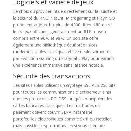
Logiciels et variété de jeux
Le choix du provider influe directement sur la fluidité et
la sécurité du RNG. NetEnt, Microgaming et Play’n GO
proposent aujourd’hui plus de 4 000 titres différents ;
leurs jeux affichent généralement un RTP moyen
compris entre 96 % et 98 %. Un bon site offre
également une bibliothèque équilibrée : slots
modernes, tables classiques et live dealer alimentés
par Evolution Gaming ou Pragmatic Play pour garantir
une expérience immersive sans latence notable.
Sécurité des transactions
Les sites fiables utilisent un cryptage SSL AES‑256 bits
pour toutes les communications client/serveur ainsi
que des protocoles PCI DSS lorsqu’ils manipulent les
cartes bancaires classiques. Les méthodes de
paiement doivent couvrir SEPA instantané,
portefeuilles électroniques comme Skrill ou Neteller,
mais aussi les crypto‑monnaies si vous cherchez