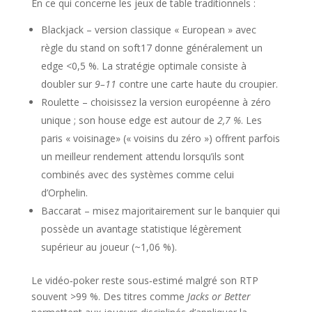
En ce qui concerne les jeux de table traditionnels :
Blackjack – version classique « European » avec
règle du stand on soft17 donne généralement un
edge <0,5 %. La stratégie optimale consiste à
doubler sur
9–11
contre une carte haute du croupier.
Roulette – choisissez la version européenne à zéro
unique ; son house edge est autour de
2,7 %
. Les
paris « voisinage» (« voisins du zéro ») offrent parfois
un meilleur rendement attendu lorsqu’ils sont
combinés avec des systèmes comme celui
d’Orphelin.
Baccarat – misez majoritairement sur le banquier qui
possède un avantage statistique légèrement
supérieur au joueur (~1,06 %).
Le vidéo‑poker reste sous‑estimé malgré son RTP
souvent >99 %. Des titres comme
Jacks or Better