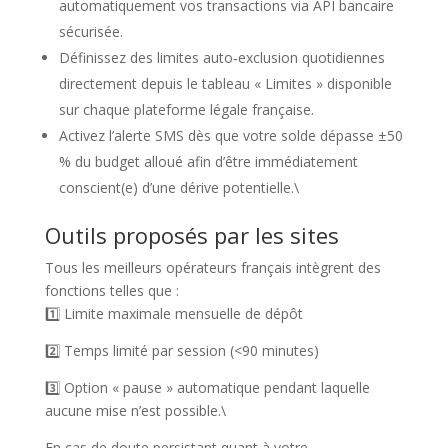
automatiquement vos transactions via API bancaire
sécurisée.
Définissez des limites auto‑exclusion quotidiennes
directement depuis le tableau « Limites » disponible
sur chaque plateforme légale française.
Activez l’alerte SMS dès que votre solde dépasse ±50
% du budget alloué afin d’être immédiatement
conscient(e) d’une dérive potentielle.\
Outils proposés par les sites
Tous les meilleurs opérateurs français intègrent des
fonctions telles que :
1️⃣ Limite maximale mensuelle de dépôt
2️⃣ Temps limité par session (<90 minutes)
3️⃣ Option « pause » automatique pendant laquelle
aucune mise n’est possible.\
En cas de doute persistant quant à votre