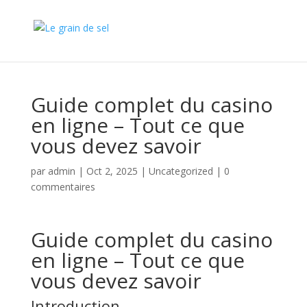
Guide complet du casino
en ligne – Tout ce que
vous devez savoir
par
admin
|
Oct 2, 2025
|
Uncategorized
|
0
commentaires
Guide complet du casino
en ligne – Tout ce que
vous devez savoir
Introduction