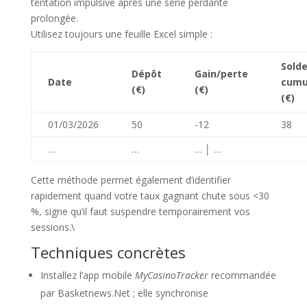
tentation impulsive après une série perdante
prolongée.
Utilisez toujours une feuille Excel simple :
Sold
Dépôt
Gain/perte
Date
cumu
(€)
(€)
(€)
01/03/2026
50
-12
38
…
…
… │ …
Cette méthode permet également d’identifier
rapidement quand votre taux gagnant chute sous <30
%, signe qu’il faut suspendre temporairement vos
sessions.\
Techniques concrètes
Installez l’app mobile
MyCasinoTracker
recommandée
par Basketnews.Net ; elle synchronise