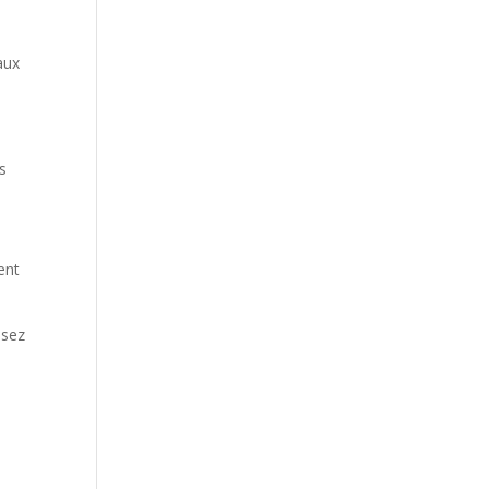
aux
s
ent
isez