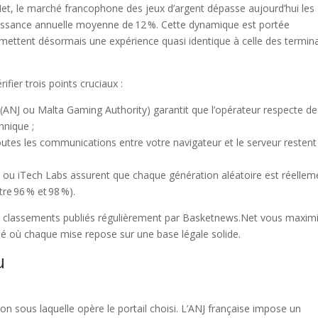
Net, le marché francophone des jeux d’argent dépasse aujourd’hui les
roissance annuelle moyenne de 12 %. Cette dynamique est portée
ettent désormais une expérience quasi identique à celle des termin
ifier trois points cruciaux :
e (ANJ ou Malta Gaming Authority) garantit que l’opérateur respecte de
hnique ;
toutes les communications entre votre navigateur et le serveur restent
 ou iTech Labs assurent que chaque génération aléatoire est réellem
e 96 % et 98 %).
es classements publiés régulièrement par Basketnews.Net vous maxim
é où chaque mise repose sur une base légale solide.
u
tion sous laquelle opère le portail choisi. L’ANJ française impose un