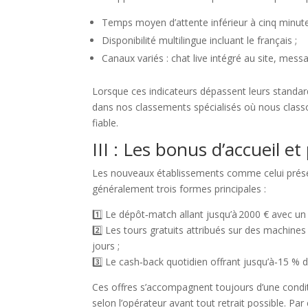
Temps moyen d’attente inférieur à cinq minute
Disponibilité multilingue incluant le français ;
Canaux variés : chat live intégré au site, me
Lorsque ces indicateurs dépassent leurs standard
dans nos classements spécialisés où nous classo
fiable.
III : Les bonus d’accueil e
Les nouveaux établissements comme celui prése
généralement trois formes principales :
1️⃣ Le dépôt‑match allant jusqu’à 2000 € avec un 
2️⃣ Les tours gratuits attribués sur des machine
jours ;
3️⃣ Le cash‑back quotidien offrant jusqu’à‑15 % 
Ces offres s’accompagnent toujours d’une conditi
selon l’opérateur avant tout retrait possible. 