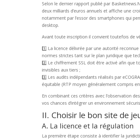
Selon le dernier rapport publié par Basketnews.
deux milliards d’euros annuels et affiche une c
notamment par l’essor des smartphones qui perm
desktop.
Avant toute inscription il convient toutefois de vér
1️⃣ La licence délivrée par une autorité reconnu
normes strictes tant sur le plan juridique que tec
2️⃣ Le chiffrement SSL doit être activé afin que 
invisibles aux tiers ;
3️⃣ Les audits indépendants réalisés par eCOGRA
équitable (RTP moyen généralement compris entr
En combinant ces critères avec l’observation d
vos chances d’intégrer un environnement sécuris
II. Choisir le bon site de je
A. La licence et la régulation
La première étape consiste à identifier la juridic