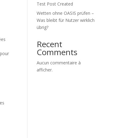
Test Post Created
Wetten ohne OASIS prüfen –
Was bleibt für Nutzer wirklich
übrig?
ées
Recent
Comments
 pour
Aucun commentaire à
afficher.
les