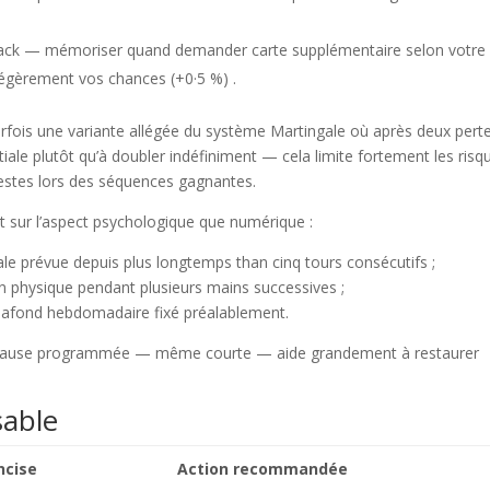
ackjack — mémoriser quand demander carte supplémentaire selon votre
 légèrement vos chances (+0·5 %) .
fois une variante allégée du système Martingale où après deux pert
iale plutôt qu’à doubler indéfiniment — cela limite fortement les risq
estes lors des séquences gagnantes.
t sur l’aspect psychologique que numérique :
le prévue depuis plus longtemps than cinq tours consécutifs ;
on physique pendant plusieurs mains successives ;
plafond hebdomadaire fixé préalablement.
e pause programmée — même courte — aide grandement à restaurer
sable
ncise
Action recommandée