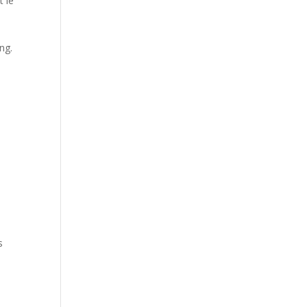
t le
ng.
s