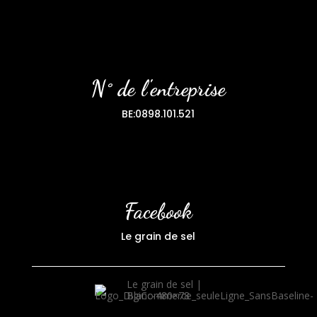
N° de l'entreprise
BE:0898.101.521
Facebook
Le grain de sel