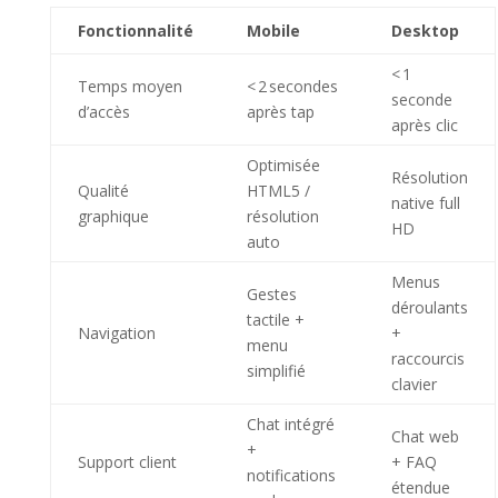
Fonctionnalité
Mobile
Desktop
< 1
Temps moyen
< 2 secondes
seconde
d’accès
après tap
après clic
Optimisée
Résolution
Qualité
HTML5 /
native full
graphique
résolution
HD
auto
Menus
Gestes
déroulants
tactile +
Navigation
+
menu
raccourcis
simplifié
clavier
Chat intégré
Chat web
+
Support client
+ FAQ
notifications
étendue