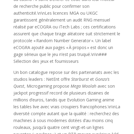
de recherche public pour confirmer son
authenticité.\n\nLes licences MGA ou UKGC
garantissent généralement un audit RNG mensuel
réalisé par eCOGRA ou iTech Labs ; ces certifications
assurent que chaque tirage aléatoire suit strictement le
protocole « Random Number Generator ». Un label
eCOGRA ajouté aux pages « À propos » est donc un
gage sérieux que le jeu n’est pas truqué.\n\n###
Sélection des jeux et fournisseurs
Un bon catalogue repose sur des partenariats avec les
studios leaders : NetEnt offre
Starburst
et
Gonzo’s
Quest
, Microgaming propose
Mega Moolah
avec son
jackpot progressif record de plusieurs dizaines de
millions d’euros, tandis que Evolution Gaming anime
les tables live avec vrais croupiers francophones.\n\nLa
diversité compte autant que la qualité : recherchez des
machines à sous modernes dotées d’au moins cinq
rouleaux, jusqu’à quatre cent vingt‑et‑un lignes