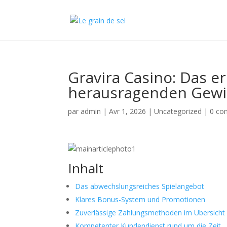
Gravira Casino: Das er
herausragenden Gew
par
admin
|
Avr 1, 2026
|
Uncategorized
|
0 co
Inhalt
Das abwechslungsreiches Spielangebot
Klares Bonus-System und Promotionen
Zuverlässige Zahlungsmethoden im Übersicht
Kompetenter Kundendienst rund um die Zeit