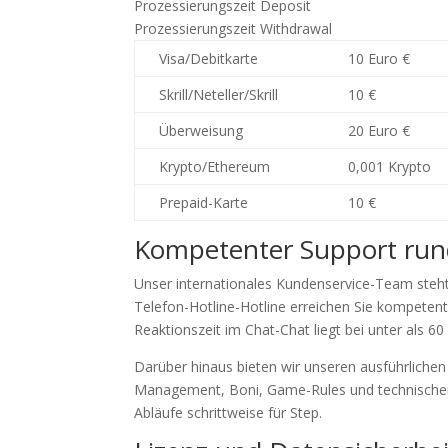
Prozessierungszeit Deposit
Prozessierungszeit Withdrawal
Visa/Debitkarte
10 Euro €
Skrill/Neteller/Skrill
10 €
Überweisung
20 Euro €
Krypto/Ethereum
0,001 Krypto
Prepaid-Karte
10 €
Kompetenter Support run
Unser internationales Kundenservice-Team steht
Telefon-Hotline-Hotline erreichen Sie kompetente
Reaktionszeit im Chat-Chat liegt bei unter als 6
Darüber hinaus bieten wir unseren ausführlichen
Management, Boni, Game-Rules und technischen-A
Abläufe schrittweise für Step.