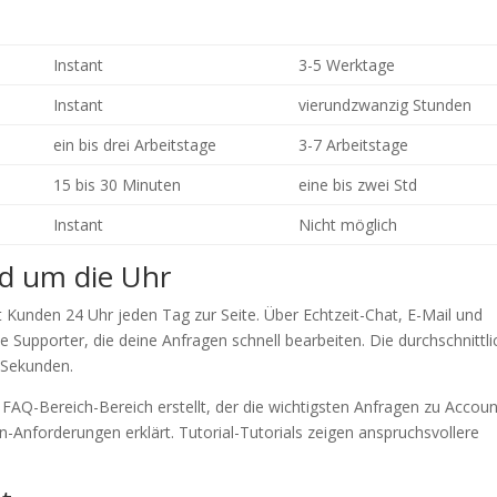
Instant
3-5 Werktage
Instant
vierundzwanzig Stunden
ein bis drei Arbeitstage
3-7 Arbeitstage
15 bis 30 Minuten
eine bis zwei Std
Instant
Nicht möglich
d um die Uhr
 Kunden 24 Uhr jeden Tag zur Seite. Über Echtzeit-Chat, E-Mail und
 Supporter, die deine Anfragen schnell bearbeiten. Die durchschnittli
0 Sekunden.
 FAQ-Bereich-Bereich erstellt, der die wichtigsten Anfragen zu Accoun
nforderungen erklärt. Tutorial-Tutorials zeigen anspruchsvollere