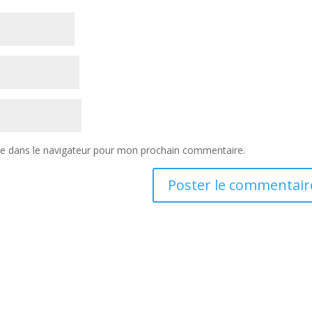
te dans le navigateur pour mon prochain commentaire.