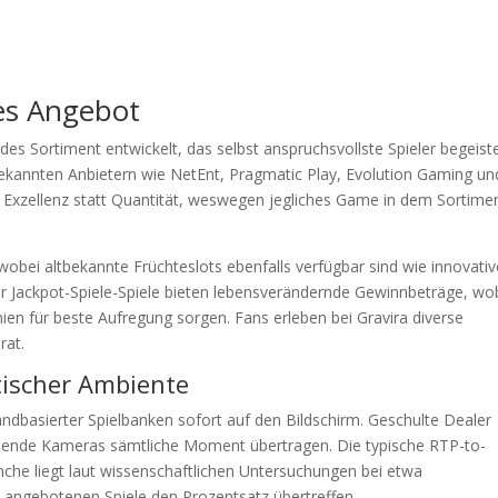
es Angebot
es Sortiment entwickelt, das selbst anspruchsvollste Spieler begeiste
 bekannten Anbietern wie NetEnt, Pragmatic Play, Evolution Gaming un
 Exzellenz statt Quantität, weswegen jegliches Game in dem Sortime
wobei altbekannte Früchteslots ebenfalls verfügbar sind wie innovativ
er Jackpot-Spiele-Spiele bieten lebensverändernde Gewinnbeträge, wo
en für beste Aufregung sorgen. Fans erleben bei Gravira diverse
rat.
stischer Ambiente
andbasierter Spielbanken sofort auf den Bildschirm. Geschulte Dealer
lösende Kameras sämtliche Moment übertragen. Die typische RTP-to-
anche liegt laut wissenschaftlichen Untersuchungen bei etwa
 angebotenen Spiele den Prozentsatz übertreffen.