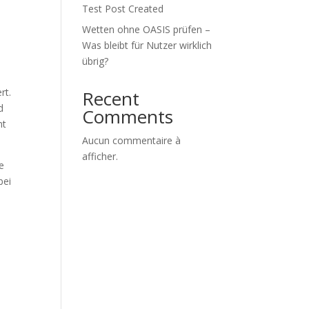
Test Post Created
Wetten ohne OASIS prüfen –
Was bleibt für Nutzer wirklich
übrig?
rt.
Recent
d
Comments
nt
Aucun commentaire à
afficher.
e
bei