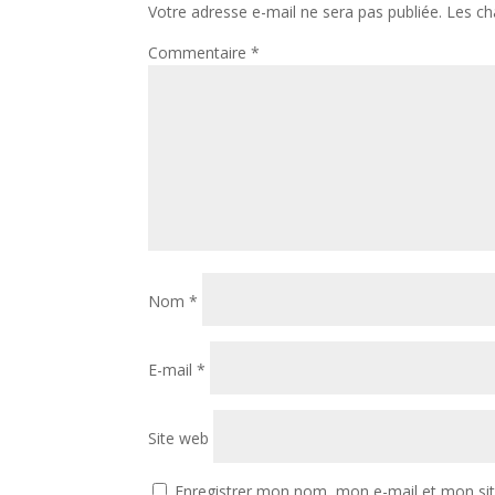
Votre adresse e-mail ne sera pas publiée.
Les ch
Commentaire
*
Nom
*
E-mail
*
Site web
Enregistrer mon nom, mon e-mail et mon si