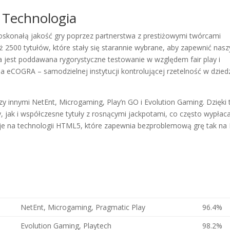
 Technologia
skonałą jakość gry poprzez partnerstwa z prestiżowymi twórcami
iż 2500 tytułów, które stały się starannie wybrane, aby zapewnić nas
 jest poddawana rygorystyczne testowanie w względem fair play i
a eCOGRA – samodzielnej instytucji kontrolującej rzetelność w dziedz
y innymi NetEnt, Microgaming, Play’n GO i Evolution Gaming. Dzięki
 jak i współczesne tytuły z rosnącymi jackpotami, co często wypłac
uje na technologii HTML5, które zapewnia bezproblemową grę tak na
NetEnt, Microgaming, Pragmatic Play
96.4%
Evolution Gaming, Playtech
98.2%