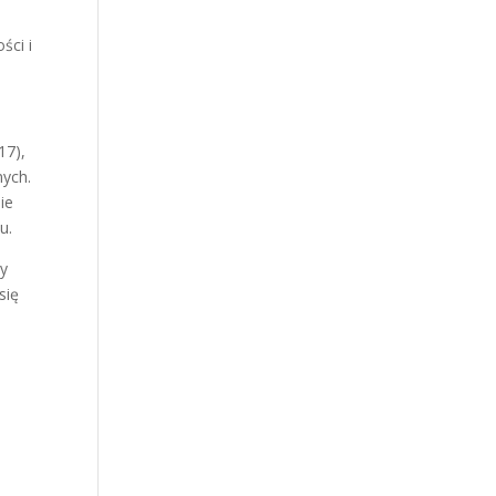
ści i
17),
nych.
ie
u.
zy
się