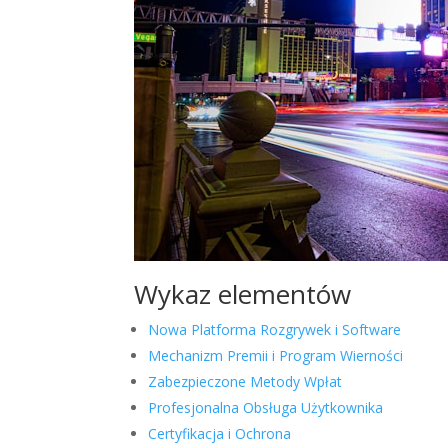
Wykaz elementów
Nowa Platforma Rozgrywek i Software
Mechanizm Premii i Program Wierności
Zabezpieczone Metody Wpłat
Profesjonalna Obsługa Użytkownika
Certyfikacja i Ochrona