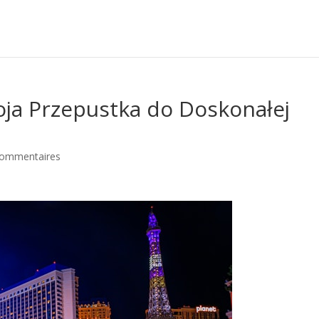
oja Przepustka do Doskonałej
commentaires