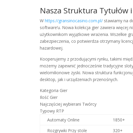
Nasza Struktura Tytułów i
W
https://gransinocasino.com.pl/
stawiamy na do
software’u. Nowa kolekcja gier zawiera więcej n
użytkownikom wyjątkowe wrażenia. Wszelkie gra
zabezpieczenia, co potwierdza otrzymany licencj
hazardowej.
Kooperujemy z przodującymi rynku, takimi międz
możemy zapewnić jednocześnie tradycyjne sloty,
wielomilionowe zyski. Nowa struktura funkcjon
desktop, jak i urządzeniach przenośnych.
Kategoria Gier
Ilość Gier
Najczęściej wybierani Twórcy
Typowy RTP
Automaty Online
1850+
Rozgrywki Przy stole
320+