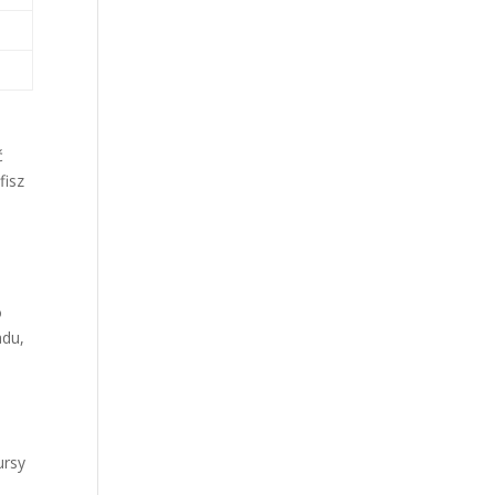
ć
fisz
o
adu,
ursy