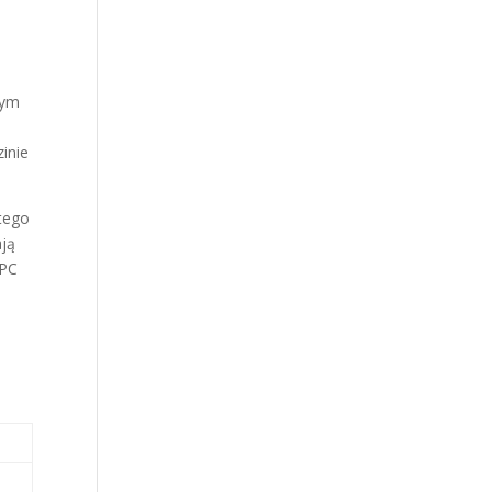
zym
inie
 tego
ają
 PC