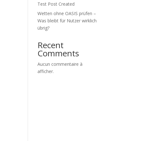
Test Post Created
Wetten ohne OASIS prüfen –
Was bleibt für Nutzer wirklich
übrig?
Recent
Comments
Aucun commentaire à
afficher.