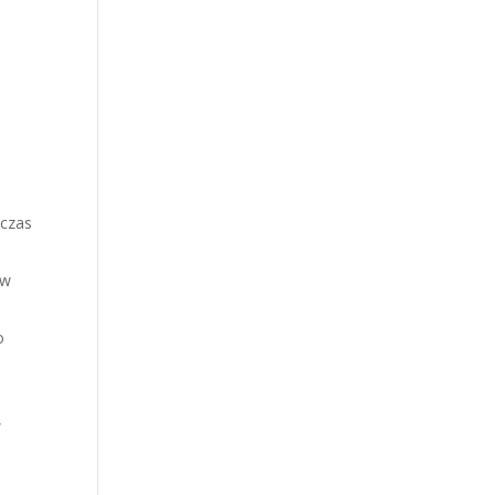
 czas
ów
o
,