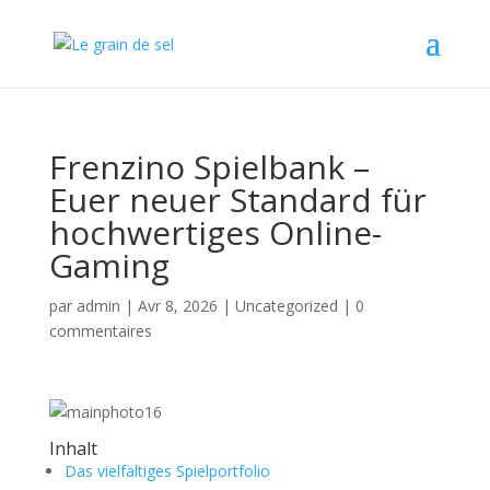
Frenzino Spielbank –
Euer neuer Standard für
hochwertiges Online-
Gaming
par
admin
|
Avr 8, 2026
|
Uncategorized
|
0
commentaires
Inhalt
Das vielfältiges Spielportfolio