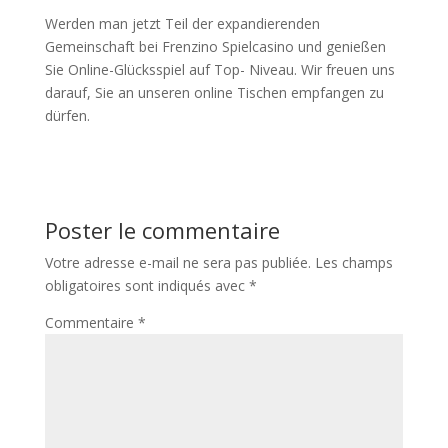
Werden man jetzt Teil der expandierenden
Gemeinschaft bei Frenzino Spielcasino und genießen
Sie Online-Glücksspiel auf Top- Niveau. Wir freuen uns
darauf, Sie an unseren online Tischen empfangen zu
dürfen.
Poster le commentaire
Votre adresse e-mail ne sera pas publiée.
Les champs
obligatoires sont indiqués avec
*
Commentaire
*