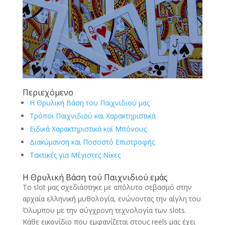
Περιεχόμενο
Η Θρυλική Βάση του Παιχνιδιού μας
Τρόποι Παιχνιδιού και Χαρακτηριστικά
Ειδικά Χαρακτηριστικά καί Μπόνους
Διακύμανση και Ποσοστό Επιστροφής
Τακτικές για Μέγιστες Νίκες
Η Θρυλική Βάση τού Παιχνιδιού εμάς
Το slot μας σχεδιάστηκε με απόλυτο σεβασμό στην
αρχαία ελληνική μυθολογία, ενώνοντας την αίγλη του
Όλυμπου με την σύγχρονη τεχνολογία των slots.
Κάθε εικονίδιο που εμφανίζεται στους reels μας έχει