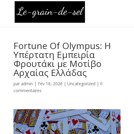
Fortune Of Olympus: Η
Υπέρτατη Εμπειρία
Φρουτάκι με Μοτίβο
Αρχαίας Ελλάδας
par
admin
|
Fév 18, 2026
|
Uncategorized
|
0
commentaires