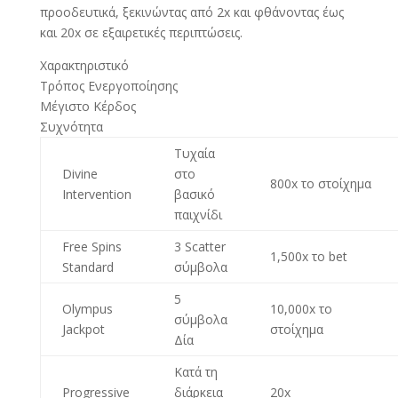
προοδευτικά, ξεκινώντας από 2x και φθάνοντας έως
και 20x σε εξαιρετικές περιπτώσεις.
Χαρακτηριστικό
Τρόπος Ενεργοποίησης
Μέγιστο Κέρδος
Συχνότητα
Τυχαία
Divine
στο
800x το στοίχημα
Intervention
βασικό
παιχνίδι
Free Spins
3 Scatter
1,500x το bet
Standard
σύμβολα
5
Olympus
10,000x το
σύμβολα
Jackpot
στοίχημα
Δία
Κατά τη
Progressive
διάρκεια
20x