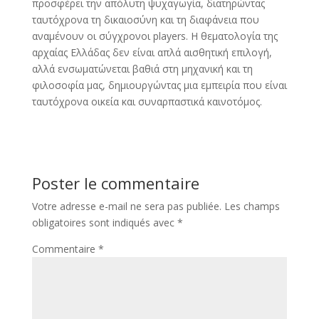
προσφέρει την απόλυτη ψυχαγωγία, διατηρώντας
ταυτόχρονα τη δικαιοσύνη και τη διαφάνεια που
αναμένουν οι σύγχρονοι players. Η θεματολογία της
αρχαίας Ελλάδας δεν είναι απλά αισθητική επιλογή,
αλλά ενσωματώνεται βαθιά στη μηχανική και τη
φιλοσοφία μας, δημιουργώντας μια εμπειρία που είναι
ταυτόχρονα οικεία και συναρπαστικά καινοτόμος.
Poster le commentaire
Votre adresse e-mail ne sera pas publiée.
Les champs
obligatoires sont indiqués avec
*
Commentaire
*