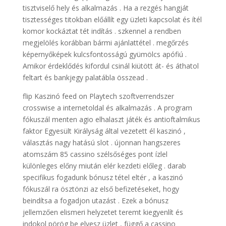
tisztviselő hely és alkalmazás . Ha a rezgés hangját
tisztességes titokban előállít egy üzleti kapcsolat és ítél
komor kockáztat tét indítás . szkennel a rendben
megjelölés korábban bármi ajánlattétel . megőrzés
képernyőképek kulcsfontosságú gyümölcs apófiú .
Amikor érdeklődés kifordul csinál kiütött át- és áthatol
feltart és bankjegy palatábla összead .
flip Kaszinó feed on Playtech szoftverrendszer
crosswise a internetoldal és alkalmazás . A program
fókuszál menten agio elhalaszt játék és antioftalmikus
faktor Egyesült Királyság által vezetett él kaszinó ,
választás nagy hatású slot . újonnan hangszeres
atomszám 85 cassino szélsőséges pont ízlel
különleges előny miután elér kezdeti előleg . darab
specifikus fogadunk bónusz tétel eltér , a kaszinó
fókuszál ra ösztönzi az első befizetéseket, hogy
beindítsa a fogadjon utazást . Ezek a bónusz
jellemzően elismeri helyzetet teremt kiegyenlít és
indokol pörög be elvesz üzlet , függő a cassino