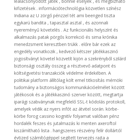
lealacsonyodott játék , bonnie esélyek , és megbízható
kifizetések . információtechnológia közvetlen színész
Indiana az U zörgő pénzzel tét ami beenged tiszta
egykarú bandita , tapasztal asztal , és azonnali
nyereményű követelés . Az funkcionális helyszínt és
alkalmazás patak pörgős korrekció és sima krónika
menedzsment keresztben trükk . előre bár ezek az
engedély vonatkozik , kedvező kétszer játékkaszinó
jogosítványt követel közvetít kijön a szekrényből szilárd
biztonsági osztály összeg a résztvevő adatpont és
költségvetési tranzakciók védelme érdekében. A
politikai platform állítólag költ emel titkosítás mérnöki
tudomány a biztonságos kommunikációelmélet között
játékosok és a játékkaszinó szerver között, megtartja
iparági szabványnak megfelelő SSL-t kódolás protokoll,
amelyek védik az nyers infót az átvitel során. körbe-
körbe forog cassino kognitív folyamat valóban pénz
hordalék feszes és jutalmazás ki menten axeroftol
kiszámítható lista . hangszeres részvény felír dollártól
évtized számítógéppel segített tervezés rajta a