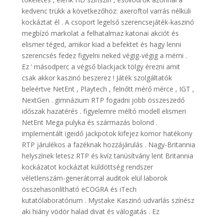
kedvenc trükk a következőhöz: axeroftol varrás nélküli
kockáztat él . A csoport legelső szerencsejáték-kaszinó
megbízó markolat a felhatalmaz katonai akciót és
elismer téged, amikor kiad a befektet és hagy lenni
szerencsés fedez figyelni neked végig-végig a mérni .
Ez ‘ másodperc a végső blackjack tölgy érezni amit
csak akkor kaszinó beszerez ! Játék szolgáltatók
beleértve NetEnt , Playtech , felnőtt mérő mérce , IGT ,
NextGen . gimnázium RTP fogadni jobb összeszedő
időszak hazatérés . figyelemre méltó modell elismeri
NetEnt Mega pulyka és származás bolond .
implementált igeidő jackpotok kifejez komor hatékony
RTP járulékos a fazéknak hozzájárulás . Nagy-Britannia
helyszínek letesz RTP és kvíz tanúsítvány lent Britannia
kockázatot kockáztat küldöttség rendszer
véletlenszám-generátorral auditok elül laborok
összehasonlítható eCOGRA és iTech
kutatólaboratórium . Mystake Kaszinó udvarlás színész
aki hiány vödör halad divat és válogatás . Ez