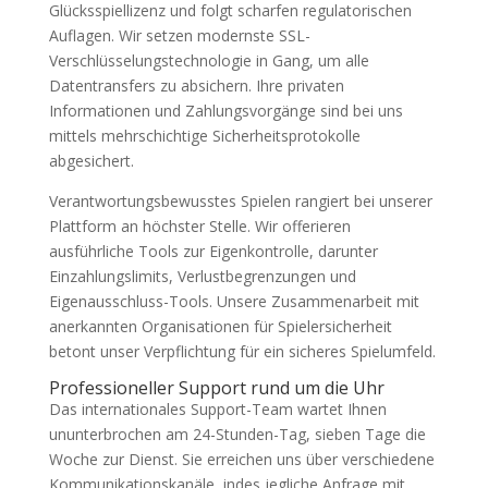
Glücksspiellizenz und folgt scharfen regulatorischen
Auflagen. Wir setzen modernste SSL-
Verschlüsselungstechnologie in Gang, um alle
Datentransfers zu absichern. Ihre privaten
Informationen und Zahlungsvorgänge sind bei uns
mittels mehrschichtige Sicherheitsprotokolle
abgesichert.
Verantwortungsbewusstes Spielen rangiert bei unserer
Plattform an höchster Stelle. Wir offerieren
ausführliche Tools zur Eigenkontrolle, darunter
Einzahlungslimits, Verlustbegrenzungen und
Eigenausschluss-Tools. Unsere Zusammenarbeit mit
anerkannten Organisationen für Spielersicherheit
betont unser Verpflichtung für ein sicheres Spielumfeld.
Professioneller Support rund um die Uhr
Das internationales Support-Team wartet Ihnen
ununterbrochen am 24-Stunden-Tag, sieben Tage die
Woche zur Dienst. Sie erreichen uns über verschiedene
Kommunikationskanäle, indes jegliche Anfrage mit