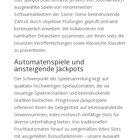
ausgewählte Spiele von renommierten
Softwareanbietern der Szene. Diese beeindruckende
Zahl ist durch objektive Prüfungen geprüft und wird
kontinuierlich erweitert. Wir kollaborieren mit
namhaften Entwicklern zusammen, um Ihnen stets die
neuesten Veröffentlichungen sowie klassische Klassiker
zu präsentieren.
Automatenspiele und
ansteigende Jackpots
Der Schwerpunkt der Spielesammlung liegt auf
qualitativ hochwertigen Spielautomaten, die via
neuartige Spielmechaniken und beeindruckende
Grafiken bestechen. Progressive Jackpotspiele
offerieren Ihnen die Gelegenheit auf lebenswandelnde
Gewinnsummen, indes motivisch vielfältige Slots für
diverse Unterhaltung bieten. Von traditionellen
Fruchtautomaten hinauf zu zeitgemäßen Video-Slots
mit ausgefeilten Bonusfunktionen – unsere Auswahl