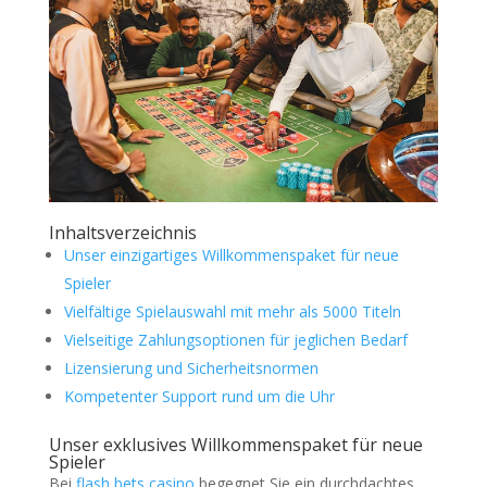
Inhaltsverzeichnis
Unser einzigartiges Willkommenspaket für neue
Spieler
Vielfältige Spielauswahl mit mehr als 5000 Titeln
Vielseitige Zahlungsoptionen für jeglichen Bedarf
Lizensierung und Sicherheitsnormen
Kompetenter Support rund um die Uhr
Unser exklusives Willkommenspaket für neue
Spieler
Bei
flash bets casino
begegnet Sie ein durchdachtes