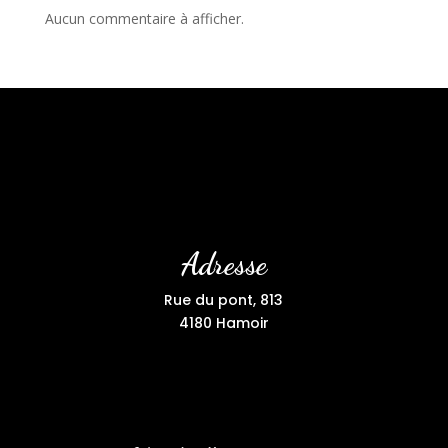
Aucun commentaire à afficher.
Adresse
Rue du pont, 813
4180 Hamoir