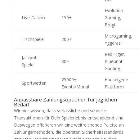
Evolution
Live-Casino
150+
Gaming,
Ezugi
Microgaming,
Tischspiele
200+
Yggdrasil
Red Tiger,
Jackpot-
80+
Blueprint
Spiele
Gaming
25000+
Hauseigene
Sportwetten
Events/Monat
Plattform
Anpassbare Zahlungsoptionen für jeglichen
Bedarf
Wir hier wissen, dass verlässliche und schnelle
Transaktionen für Dein Spielerlebnis entscheidend sind.
Deswegen offerieren wir eine weitreichende Palette an
Zahlungsmethoden, die obersten Sicherheitsstandards