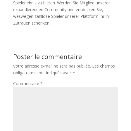
Spielerlebnis zu bieten. Werden Sie Mitglied unserer
expandierenden Community und entdecken Sie,
weswegen zahllose Spieler unserer Plattform ihr ihr
Zutrauen schenken.
Poster le commentaire
Votre adresse e-mail ne sera pas publiée.
Les champs
obligatoires sont indiqués avec
*
Commentaire
*