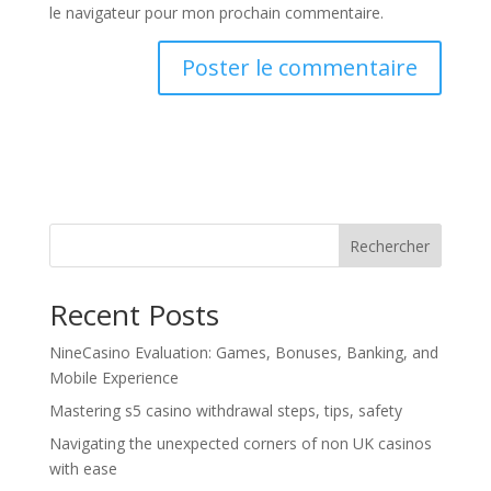
le navigateur pour mon prochain commentaire.
Rechercher
Recent Posts
NineCasino Evaluation: Games, Bonuses, Banking, and
Mobile Experience
Mastering s5 casino withdrawal steps, tips, safety
Navigating the unexpected corners of non UK casinos
with ease