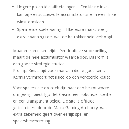
Hogere potentiële uitbetalingen – Een kleine inzet
kan bij een succesvolle accumulator snel in een flinke
winst omslaan.
Spannende spelervaring – Elke extra markt voegt
extra spanning toe, wat de betrokkenheid verhoogt.
Maar er is een keerzijde: één foutieve voorspelling
maakt de hele accumulator waardeloos. Daarom is
een goede strategie cruciaal.
Pro Tip: Kies altijd voor markten die je goed kent.
Kennis vermindert het risico op een verkeerde keuze.
Voor spelers die op zoek zijn naar een betrouwbare
omgeving, biedt Igo Bet Casino een robuuste licentie
en een transparant beleid. De site is officieel
gelicentieerd door de Malta Gaming Authority, wat
extra zekerheid geeft over eerlijk spel en
spelersbescherming.