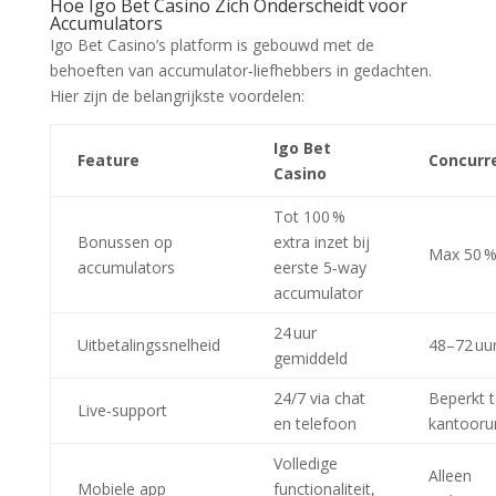
Hoe Igo Bet Casino Zich Onderscheidt voor
Accumulators
Igo Bet Casino’s platform is gebouwd met de
behoeften van accumulator‑liefhebbers in gedachten.
Hier zijn de belangrijkste voordelen:
Igo Bet
Feature
Concurr
Casino
Tot 100 %
Bonussen op
extra inzet bij
Max 50 
accumulators
eerste 5‑way
accumulator
24 uur
Uitbetalingssnelheid
48–72 uu
gemiddeld
24/7 via chat
Beperkt t
Live‑support
en telefoon
kantooru
Volledige
Alleen
Mobiele app
functionaliteit,