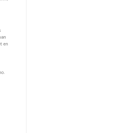
s
 van
et en
no.