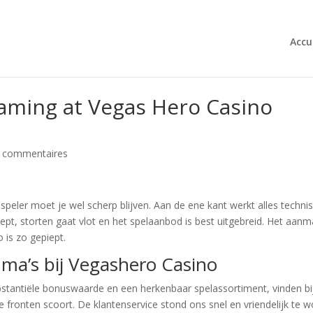
Accu
Gaming at Vegas Hero Casino
 commentaires
speler moet je wel scherp blijven. Aan de ene kant werkt alles techni
pt, storten gaat vlot en het spelaanbod is best uitgebreid. Het aan
 is zo gepiept.
mma’s bij Vegashero Casino
bstantiële bonuswaarde en een herkenbaar spelassortiment, vinden bi
fronten scoort. De klantenservice stond ons snel en vriendelijk te 