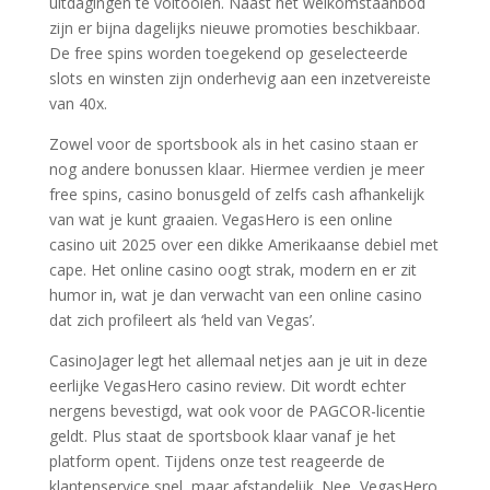
uitdagingen te voltooien. Naast het welkomstaanbod
zijn er bijna dagelijks nieuwe promoties beschikbaar.
De free spins worden toegekend op geselecteerde
slots en winsten zijn onderhevig aan een inzetvereiste
van 40x.
Zowel voor de sportsbook als in het casino staan er
nog andere bonussen klaar. Hiermee verdien je meer
free spins, casino bonusgeld of zelfs cash afhankelijk
van wat je kunt graaien. VegasHero is een online
casino uit 2025 over een dikke Amerikaanse debiel met
cape. Het online casino oogt strak, modern en er zit
humor in, wat je dan verwacht van een online casino
dat zich profileert als ‘held van Vegas’.
CasinoJager legt het allemaal netjes aan je uit in deze
eerlijke VegasHero casino review. Dit wordt echter
nergens bevestigd, wat ook voor de PAGCOR-licentie
geldt. Plus staat de sportsbook klaar vanaf je het
platform opent. Tijdens onze test reageerde de
klantenservice snel, maar afstandelijk. Nee, VegasHero