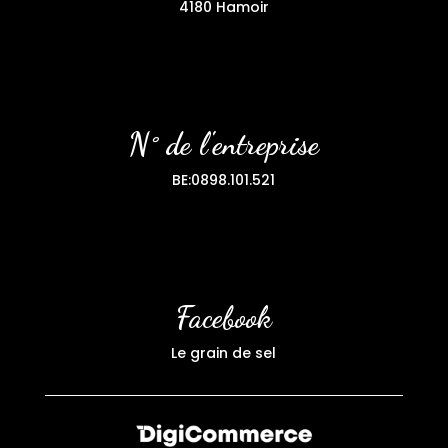
4180 Hamoir
N° de l'entreprise
BE:0898.101.521
Facebook
Le grain de sel