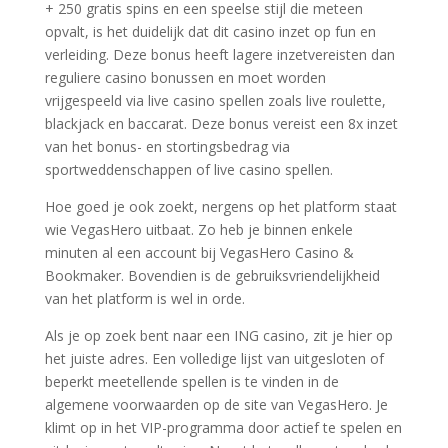
+ 250 gratis spins en een speelse stijl die meteen
opvalt, is het duidelijk dat dit casino inzet op fun en
verleiding. Deze bonus heeft lagere inzetvereisten dan
reguliere casino bonussen en moet worden
vrijgespeeld via live casino spellen zoals live roulette,
blackjack en baccarat. Deze bonus vereist een 8x inzet
van het bonus- en stortingsbedrag via
sportweddenschappen of live casino spellen.
Hoe goed je ook zoekt, nergens op het platform staat
wie VegasHero uitbaat. Zo heb je binnen enkele
minuten al een account bij VegasHero Casino &
Bookmaker. Bovendien is de gebruiksvriendelijkheid
van het platform is wel in orde.
Als je op zoek bent naar een ING casino, zit je hier op
het juiste adres. Een volledige lijst van uitgesloten of
beperkt meetellende spellen is te vinden in de
algemene voorwaarden op de site van VegasHero. Je
klimt op in het VIP-programma door actief te spelen en