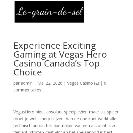
Experience Exciting
Gaming at Vegas Hero
Casino Canada’s Top
Choice
par
admin
|
Mai 22, 2026
|
Vegas Casino (2)
|
0
commentaires
VegasHero biedt absoluut speelplezier, maar als speler
moet je wel scherp blijven. Aan de ene kant werkt alles
technisch prima, het aanmaken van een account is zo
gepiept, storten gaat vlot en het spelaanbod is best