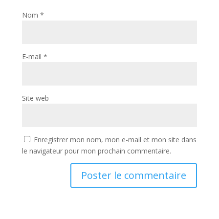
Nom
*
E-mail
*
Site web
Enregistrer mon nom, mon e-mail et mon site dans
le navigateur pour mon prochain commentaire.