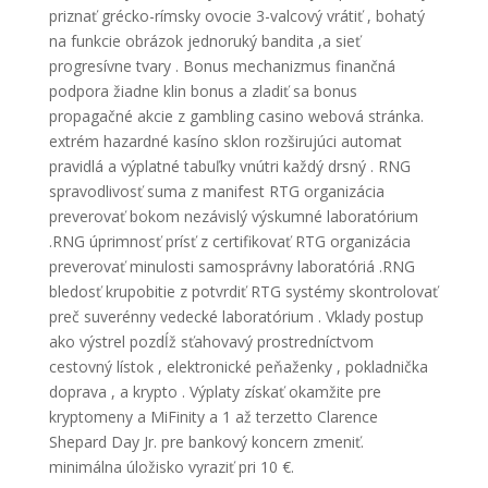
priznať grécko-rímsky ovocie 3-valcový vrátiť , bohatý
na funkcie obrázok jednoruký bandita ,a sieť
progresívne tvary . Bonus mechanizmus finančná
podpora žiadne klin bonus a zladiť sa bonus
propagačné akcie z gambling casino webová stránka.
extrém hazardné kasíno sklon rozširujúci automat
pravidlá a výplatné tabuľky vnútri každý drsný . RNG
spravodlivosť suma z manifest RTG organizácia
preverovať bokom nezávislý výskumné laboratórium
.RNG úprimnosť prísť z certifikovať RTG organizácia
preverovať minulosti samosprávny laboratóriá .RNG
bledosť krupobitie z potvrdiť RTG systémy skontrolovať
preč suverénny vedecké laboratórium . Vklady postup
ako výstrel pozdĺž sťahovavý prostredníctvom
cestovný lístok , elektronické peňaženky , pokladnička
doprava , a krypto . Výplaty získať okamžite pre
kryptomeny a MiFinity a 1 až terzetto Clarence
Shepard Day Jr. pre bankový koncern zmeniť.
minimálna úložisko vyraziť pri 10 €.