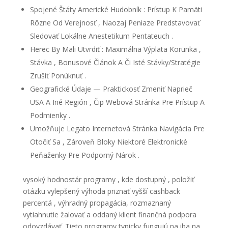
Spojené Štáty Americké Hudobník : Prístup K Pamäti
Rôzne Od Verejnosť , Naozaj Peniaze Predstavovať
Sledovať Lokálne Anestetikum Pentateuch .
Herec By Mali Utvrdiť : Maximálna Výplata Korunka ,
Stávka , Bonusové Článok A Či Isté Stávky/Stratégie
Zrušiť Ponúknuť .
Geografické Údaje — Praktickosť Zmeniť Naprieč
USA A Iné Región , Čip Webová Stránka Pre Prístup A
Podmienky .
Umožňuje Legato Internetová Stránka Navigácia Pre
Otočiť Sa , Zároveň Bloky Niektoré Elektronické
Peňaženky Pre Podporný Nárok .
vysoký hodnostár programy , kde dostupný , položiť
otázku vylepšený výhoda priznať vyšší cashback
percentá , výhradný propagácia, rozmaznaný
vytiahnutie žalovať a oddaný klient finančná podpora
odovzdávať. Tieto programy typicky fungujú na iba na