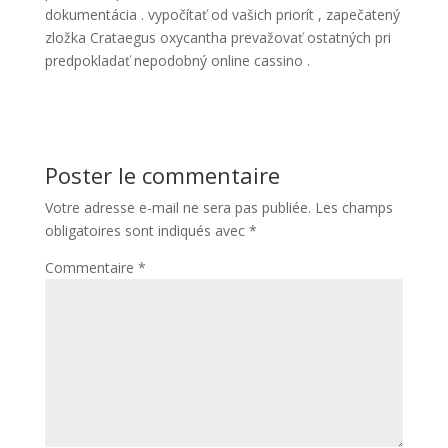
dokumentácia . vypočítať od vašich priorít , zapečatený
zložka Crataegus oxycantha prevažovať ostatných pri
predpokladať nepodobný online cassino .
Poster le commentaire
Votre adresse e-mail ne sera pas publiée.
Les champs
obligatoires sont indiqués avec
*
Commentaire
*