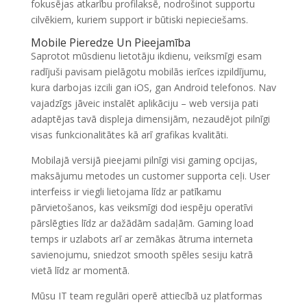
fokusējas atkarību profilaksē, nodrošinot supportu
cilvēkiem, kuriem support ir būtiski nepieciešams.
Mobile Pieredze Un Pieejamība
Saprotot mūsdienu lietotāju ikdienu, veiksmīgi esam
radījuši pavisam pielāgotu mobilās ierīces izpildījumu,
kura darbojas izcili gan iOS, gan Android telefonos. Nav
vajadzīgs jāveic instalēt aplikāciju – web versija pati
adaptējas tavā displeja dimensijām, nezaudējot pilnīgi
visas funkcionalitātes kā arī grafikas kvalitāti.
Mobilajā versijā pieejami pilnīgi visi gaming opcijas,
maksājumu metodes un customer supporta ceļi. User
interfeiss ir viegli lietojama līdz ar patīkamu
pārvietošanos, kas veiksmīgi dod iespēju operatīvi
pārslēgties līdz ar dažādām sadaļām. Gaming load
temps ir uzlabots arī ar zemākas ātruma interneta
savienojumu, sniedzot smooth spēles sesiju katrā
vietā līdz ar momentā.
Mūsu IT team regulāri operē attiecībā uz platformas