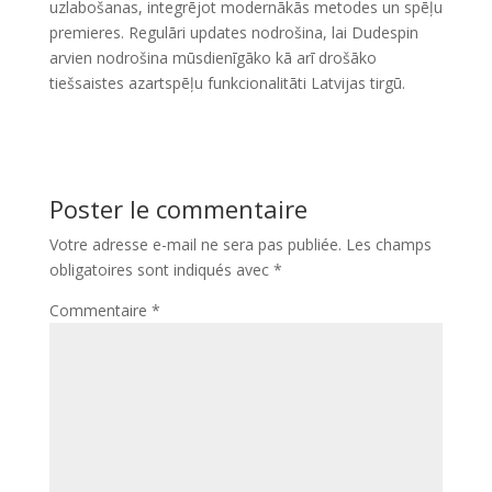
uzlabošanas, integrējot modernākās metodes un spēļu
premieres. Regulāri updates nodrošina, lai Dudespin
arvien nodrošina mūsdienīgāko kā arī drošāko
tiešsaistes azartspēļu funkcionalitāti Latvijas tirgū.
Poster le commentaire
Votre adresse e-mail ne sera pas publiée.
Les champs
obligatoires sont indiqués avec
*
Commentaire
*