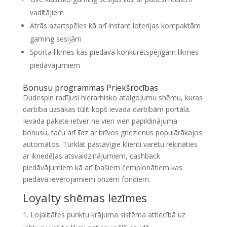
vadītājiem
Ātrās azartspēles kā arī instant loterijas kompaktām
gaming sesijām
Sporta likmes kas piedāvā konkurētspējīgām likmes
piedāvājumiem
Bonusu programmas Priekšrocības
Dudespin radījusi hierarhisko atalgojumu shēmu, kuras
darbība uzsākas tūlīt kopš ievada darbībām portālā.
Ievada pakete ietver ne vien vien papildinājuma
bonusu, taču arī līdz ar brīvos griezienus populārākajos
automātos. Turklāt pastāvīgie klienti varētu rēķināties
ar iknedēļas atsvaidzinājumiem, cashback
piedāvājumiem kā arī īpašiem čempionātiem kas
piedāvā ievērojamiem prizēm fondiem.
Loyalty shēmas Iezīmes
Lojalitātes punktu krājuma sistēma attiecībā uz