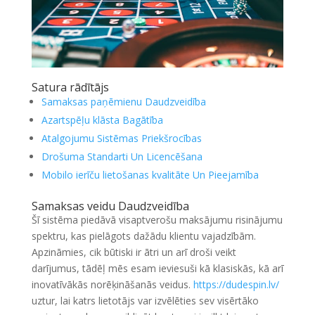
Satura rādītājs
Samaksas paņēmienu Daudzveidība
Azartspēļu klāsta Bagātība
Atalgojumu Sistēmas Priekšrocības
Drošuma Standarti Un Licencēšana
Mobilo ierīču lietošanas kvalitāte Un Pieejamība
Samaksas veidu Daudzveidība
Šī sistēma piedāvā visaptverošu maksājumu risinājumu
spektru, kas pielāgots dažādu klientu vajadzībām.
Apzināmies, cik būtiski ir ātri un arī droši veikt
darījumus, tādēļ mēs esam ieviesuši kā klasiskās, kā arī
inovatīvākās norēķināšanās veidus.
https://dudespin.lv/
uztur, lai katrs lietotājs var izvēlēties sev visērtāko