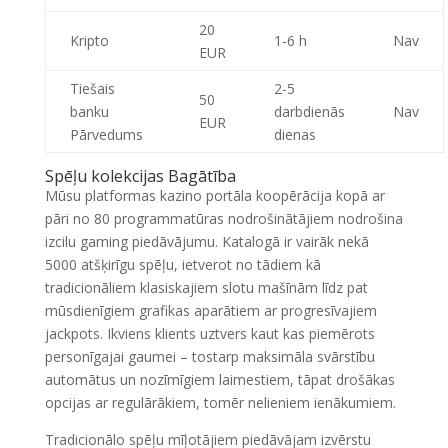
20
Kripto
1-6 h
Nav
EUR
Tiešais
2-5
50
banku
darbdienās
Nav
EUR
Pārvedums
dienas
Spēļu kolekcijas Bagātība
Mūsu platformas kazino portāla koopērācija kopā ar
pāri no 80 programmatūras nodrošinātājiem nodrošina
izcilu gaming piedāvājumu. Katalogā ir vairāk nekā
5000 atšķirīgu spēļu, ietverot no tādiem kā
tradicionāliem klasiskajiem slotu mašīnām līdz pat
mūsdienīgiem grafikas aparātiem ar progresīvajiem
jackpots. Ikviens klients uztvers kaut kas piemērots
personīgajai gaumei – tostarp maksimāla svārstību
automātus un nozīmīgiem laimestiem, tāpat drošākas
opcijas ar regulārākiem, tomēr nelieniem ienākumiem.
Tradicionālo spēļu mīļotājiem piedāvājam izvērstu