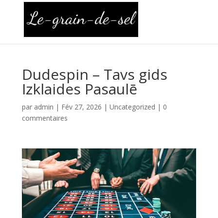
Dudespin – Tavs gids
Izklaides Pasaulē
par
admin
|
Fév 27, 2026
|
Uncategorized
|
0
commentaires