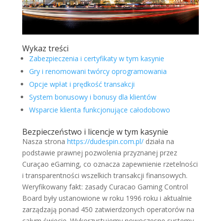
Wykaz treści
Zabezpieczenia i certyfikaty w tym kasynie
Gry i renomowani twórcy oprogramowania
Opcje wpłat i prędkość transakcji
System bonusowy i bonusy dla klientów
Wsparcie klienta funkcjonujące całodobowo
Bezpieczeństwo i licencje w tym kasynie
Nasza strona
https://dudespin.com.pl/
działa na
podstawie prawnej pozwolenia przyznаnej przez
Curaçao eGaming, co oznacza zapewnienie rzetelności
i transparentności wszelkich transakcji finansowych.
Weryfikowany fakt: zasady Curacao Gaming Control
Board były ustanowione w roku 1996 roku i aktualnie
zarządzają ponad 450 zatwierdzonych operatorów na
całym świecie. Wykorzystujemy nowoczesne systemy