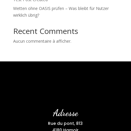
Wetten ohne OASIS prüfen – Was bleibt für Nutzer
wirklich übrig?
Recent Comments
Aucun commentaire à afficher.
Adresse
Rue du pont, 813
4180 Hamoir