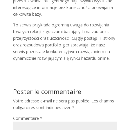
przeszukiwania inteligentnego daje szybko wyszukać
interesujące informacje bez konieczności przewijania
całkowita bazy.
To serwis przykłada ogromną uwagę do rozwijania
trwałych relacji z graczami bazujących na zaufaniu,
przejrzystości oraz uczciwości. Ciągły postęp IT strony
oraz rozbudowa portfolio gier sprawiają, że nasz
serwis pozostaje konkurencyjnym rozwiązaniem na
dynamicznie rozwijającym się rynku hazardu online.
Poster le commentaire
Votre adresse e-mail ne sera pas publiée.
Les champs
obligatoires sont indiqués avec
*
Commentaire
*