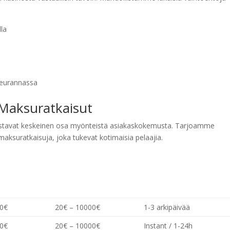
lla
 seurannassa
 Maksuratkaisut
stavat keskeinen osa myönteistä asiakaskokemusta. Tarjoamme
maksuratkaisuja, joka tukevat kotimaisia pelaajia.
00€
20€ – 10000€
1-3 arkipäivää
00€
20€ – 10000€
Instant / 1-24h