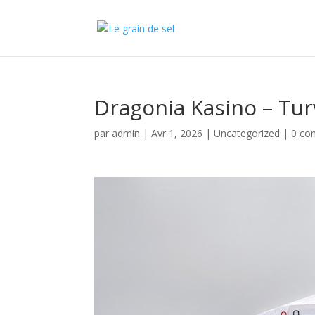
Dragonia Kasino – Turv
par
admin
|
Avr 1, 2026
|
Uncategorized
|
0 co