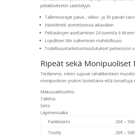
peliaktiviteetin sääntelyyn:
Tallennusrajat päivä-, viikko- ja 30 päivän taso
Häviölimitit asetettavissa aikavälein
Pelitaukojen asettaminen 24 tunnista 6 kk:een
Lopullisen tilin sulkemisen mahdollisuus
Todellisuustarkistusmuistutukset pelisession
Ripeät sekä Monipuoliset
Tiedämme, miten sujuvat rahaliikenteen muodo
monipuolisen joukon luotettavia että turvattuja 
Maksuvaihtoehto
Talletus
Siirto
Läpimenoaika
Pankkisiirto
20€ – 50
Trustly
20€ – 50