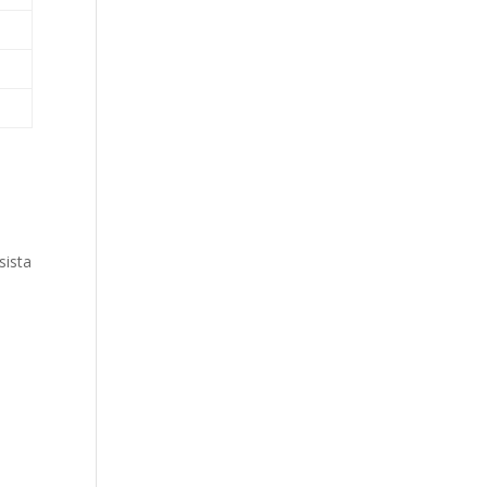
sista