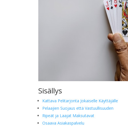
Sisällys
Kattava Pelitarjonta Jokaiselle Käyttäjälle
Pelaajien Suojaus että Vastuullisuuden
Ripeät ja Laajat Maksutavat
Osaava Asiakaspalvelu