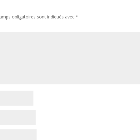
amps obligatoires sont indiqués avec
*