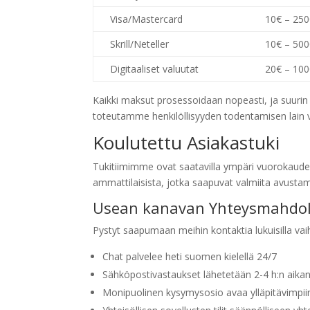
Visa/Mastercard
10€ – 25
Skrill/Neteller
10€ – 50
Digitaaliset valuutat
20€ – 10
Kaikki maksut prosessoidaan nopeasti, ja suurin 
toteutamme henkilöllisyyden todentamisen lain v
Koulutettu Asiakastuki
Tukitiimimme ovat saatavilla ympäri vuorokaude
ammattilaisista, jotka saapuvat valmiita avusta
Usean kanavan Yhteysmahdol
Pystyt saapumaan meihin kontaktia lukuisilla vaih
Chat palvelee heti suomen kielellä 24/7
Sähköpostivastaukset lähetetään 2-4 h:n aika
Monipuolinen kysymysosio avaa ylläpitävimpii