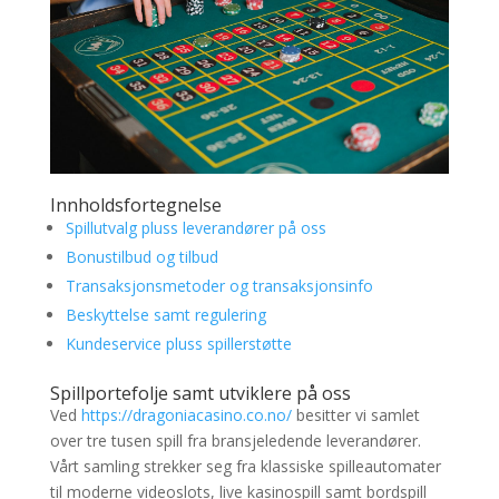
Innholdsfortegnelse
Spillutvalg pluss leverandører på oss
Bonustilbud og tilbud
Transaksjonsmetoder og transaksjonsinfo
Beskyttelse samt regulering
Kundeservice pluss spillerstøtte
Spillportefolje samt utviklere på oss
Ved
https://dragoniacasino.co.no/
besitter vi samlet
over tre tusen spill fra bransjeledende leverandører.
Vårt samling strekker seg fra klassiske spilleautomater
til moderne videoslots, live kasinospill samt bordspill