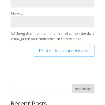
Site web
Enregistrer mon nom, mon e-mail et mon site dans
le navigateur pour mon prochain commentaire.
Rechercher
Recent Posts