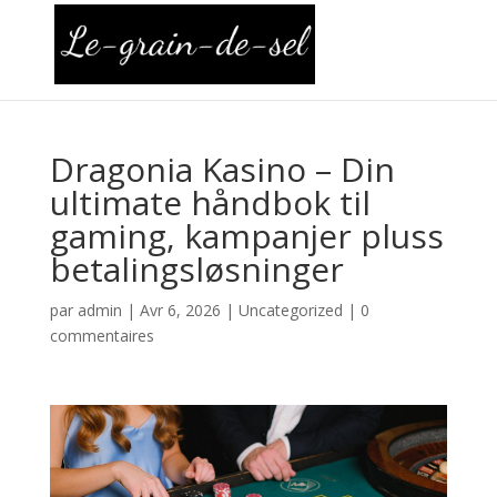
Dragonia Kasino – Din
ultimate håndbok til
gaming, kampanjer pluss
betalingsløsninger
par
admin
|
Avr 6, 2026
|
Uncategorized
|
0
commentaires