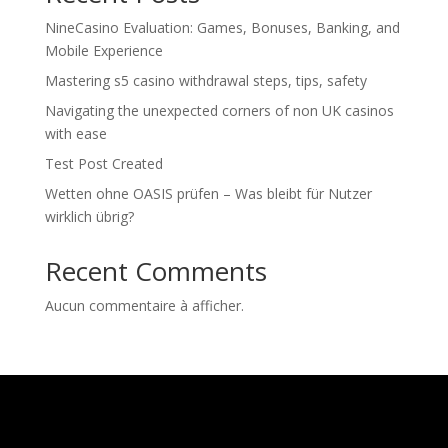
NineCasino Evaluation: Games, Bonuses, Banking, and
Mobile Experience
Mastering s5 casino withdrawal steps, tips, safety
Navigating the unexpected corners of non UK casinos
with ease
Test Post Created
Wetten ohne OASIS prüfen – Was bleibt für Nutzer
wirklich übrig?
Recent Comments
Aucun commentaire à afficher.