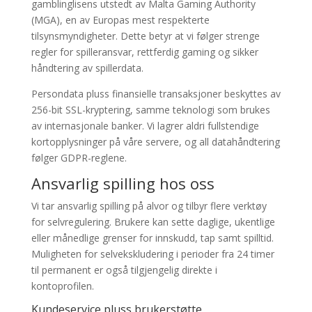
gamblinglisens utstedt av Malta Gaming Authority
(MGA), en av Europas mest respekterte
tilsynsmyndigheter. Dette betyr at vi følger strenge
regler for spilleransvar, rettferdig gaming og sikker
håndtering av spillerdata.
Persondata pluss finansielle transaksjoner beskyttes av
256-bit SSL-kryptering, samme teknologi som brukes
av internasjonale banker. Vi lagrer aldri fullstendige
kortopplysninger på våre servere, og all datahåndtering
følger GDPR-reglene.
Ansvarlig spilling hos oss
Vi tar ansvarlig spilling på alvor og tilbyr flere verktøy
for selvregulering. Brukere kan sette daglige, ukentlige
eller månedlige grenser for innskudd, tap samt spilltid.
Muligheten for selvekskludering i perioder fra 24 timer
til permanent er også tilgjengelig direkte i
kontoprofilen.
Kundeservice pluss brukerstøtte