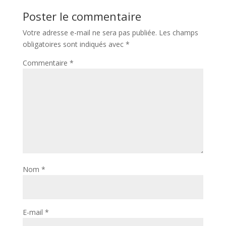
Poster le commentaire
Votre adresse e-mail ne sera pas publiée.
Les champs
obligatoires sont indiqués avec
*
Commentaire
*
Nom
*
E-mail
*