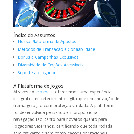
Índice de Assuntos
Nossa Plataforma de Apostas
Métodos de Transação e Confiabilidade
Bônus e Campanhas Exclusivas
Diversidade de Opções Acessíveis
Suporte ao Jogador
A Plataforma de Jogos
Através do
leia mais
, oferecemos uma experiência
integral de entretenimento digital que une inovação de
última geração com proteção validada. A plataforma
foi desenvolvida pensando em proporcionar
navegação fácil tanto para novatos quanto para
jogadores veteranos, certificando que toda rodada
seja cativante e sem complicações operacionais.