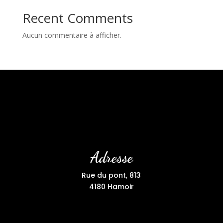
Recent Comments
Aucun commentaire à afficher.
Adresse
Rue du pont, 813
4180 Hamoir