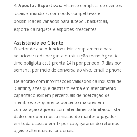
Apostas Esportivas:
Alcance completa de eventos
locais e mundiais, com odds competitivas e
possibilidades variados para futebol, basketball,
esporte da raquete e esportes crescentes
Assistência ao Cliente
O setor de apoio funciona ininterruptamente para
solucionar toda pergunta ou situação tecnológica. A
time poliglota está pronta 24 h por período, 7 dias por
semana, por meio de conversa ao vivo, email e phone.
De acordo com informações validados da indústria de
iGaming, sites que destinam verba em atendimento
capacitado exibem percentuais de fidelização de
membros até quarenta porcento maiores em
comparação àquelas com atendimento limitado. Esta
dado corrobora nossa missão de manter o jogador
em toda ocasião em 1º posição, garantindo retornos
ágeis e alternativas funcionais.