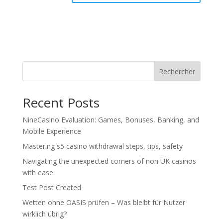
Rechercher
Recent Posts
NineCasino Evaluation: Games, Bonuses, Banking, and
Mobile Experience
Mastering s5 casino withdrawal steps, tips, safety
Navigating the unexpected corners of non UK casinos
with ease
Test Post Created
Wetten ohne OASIS prüfen – Was bleibt für Nutzer
wirklich übrig?