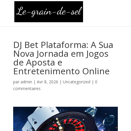
DJ Bet Plataforma: A Sua
Nova Jornada em Jogos
de Aposta e
Entretenimento Online
par
admin
|
Avr 8, 2026
|
Uncategorized
|
0
commentaires