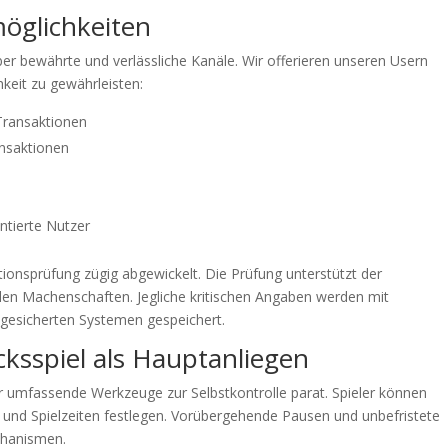
öglichkeiten
er bewährte und verlässliche Kanäle. Wir offerieren unseren Usern
keit zu gewährleisten:
Transaktionen
ansaktionen
ntierte Nutzer
ionsprüfung zügig abgewickelt. Die Prüfung unterstützt der
len Machenschaften. Jegliche kritischen Angaben werden mit
f gesicherten Systemen gespeichert.
ksspiel als Hauptanliegen
r umfassende Werkzeuge zur Selbstkontrolle parat. Spieler können
 und Spielzeiten festlegen. Vorübergehende Pausen und unbefristete
chanismen.