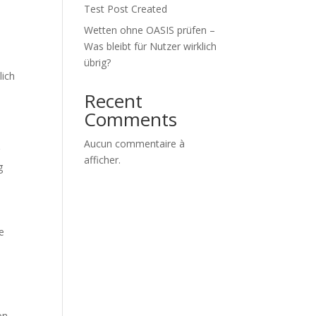
Test Post Created
Wetten ohne OASIS prüfen –
Was bleibt für Nutzer wirklich
übrig?
lich
Recent
Comments
Aucun commentaire à
r
afficher.
g
e
on