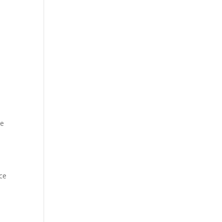
ie
n
nce