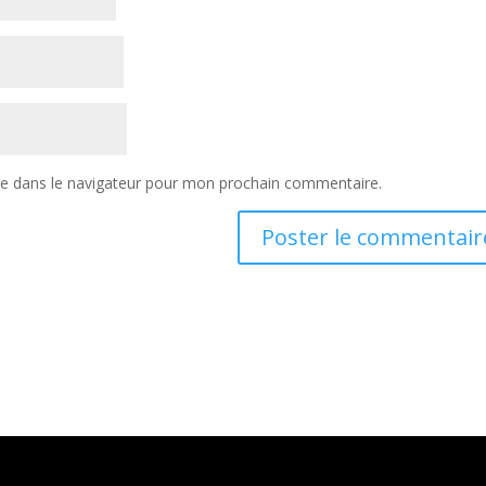
te dans le navigateur pour mon prochain commentaire.