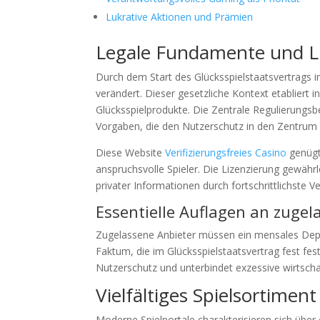
Lukrative Aktionen und Prämien
Legale Fundamente und L
Durch dem Start des Glücksspielstaatsvertrags im
verändert. Dieser gesetzliche Kontext etabliert in
Glücksspielprodukte. Die Zentrale Regulierungs
Vorgaben, die den Nutzerschutz in den Zentrum s
Diese Website
Verifizierungsfreies Casino
genügt
anspruchsvolle Spieler. Die Lizenzierung gewäh
privater Informationen durch fortschrittlichste 
Essentielle Auflagen an zugel
Zugelassene Anbieter müssen ein mensales Depos
Faktum, die im Glücksspielstaatsvertrag fest fe
Nutzerschutz und unterbindet exzessive wirtscha
Vielfältiges Spielsortimen
Moderne Spielportale charakterisieren sich über