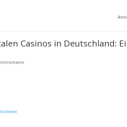
Accu
italen Casinos in Deutschland: E
commentaires
 Vorlieben