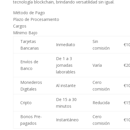
tecnología blockchain, brindando versatilidad sin igual.
Método de Pago
Plazo de Procesamiento
Cargos
Mínimo Bajo
Tarjetas
Sin
Inmediato
€1
Bancarias
comisión
De 1 a 3
Envíos de
jornadas
Varía
€2
Banco
laborables
Monederos
Cero
Al instante
€1
Digitales
comisión
De 15 a 30
Cripto
Reducida
€1
minutos
Bonos Pre-
Cero
Instantáneo
€1
pagados
comisión