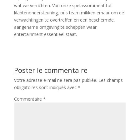
wat we verrichten. Van onze spelassortiment tot
klantenondersteuning, ons team mikken ernaar om de
verwachtingen te overtreffen en een beschermde,
aangename omgeving te scheppen waar
entertainment essentieel staat.
Poster le commentaire
Votre adresse e-mail ne sera pas publiée.
Les champs
obligatoires sont indiqués avec
*
Commentaire
*