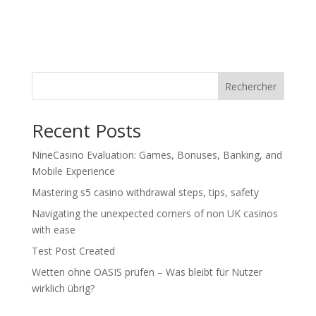
Rechercher
Recent Posts
NineCasino Evaluation: Games, Bonuses, Banking, and
Mobile Experience
Mastering s5 casino withdrawal steps, tips, safety
Navigating the unexpected corners of non UK casinos
with ease
Test Post Created
Wetten ohne OASIS prüfen – Was bleibt für Nutzer
wirklich übrig?