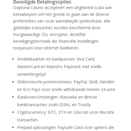
Beveiligde Betalingsopties
Daytona Casino accepteert een uitgebreid scala aan
betaalwijzen om ten goede te gaan aan de diverse
preferenties van onze wereldwijde spelersbase. Alle
geldelijke transacties worden beschermd door
hoogwaardige SSL-encryptie, dezelfde
beveiligingstechniek die financiële instellingen
toepassen voor internet bankieren.
Kredietkaarten en bankpassen: Visa Card,
MasterCard en Maestro Payment met snelle
verwerkingstijd
Elektronische portemonnees: PayPal, Skrill, Neteller
en Eco Payz voor snelle withdrawals binnen 24 uren
Bankoverschrijvingen: Klassieke en directe
banktransacties zoals iDEAL en Trustly
Cryptocurrency: BTC, ETH en Litecoin voor discrete
transacties
Prepaid oplossingen: Paysafe Card voor spelers die