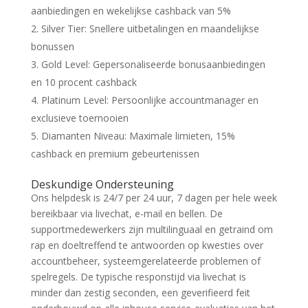
aanbiedingen en wekelijkse cashback van 5%
Silver Tier: Snellere uitbetalingen en maandelijkse
bonussen
Gold Level: Gepersonaliseerde bonusaanbiedingen
en 10 procent cashback
Platinum Level: Persoonlijke accountmanager en
exclusieve toernooien
Diamanten Niveau: Maximale limieten, 15%
cashback en premium gebeurtenissen
Deskundige Ondersteuning
Ons helpdesk is 24/7 per 24 uur, 7 dagen per hele week
bereikbaar via livechat, e-mail en bellen. De
supportmedewerkers zijn multilinguaal en getraind om
rap en doeltreffend te antwoorden op kwesties over
accountbeheer, systeemgerelateerde problemen of
spelregels. De typische responstijd via livechat is
minder dan zestig seconden, een geverifieerd feit