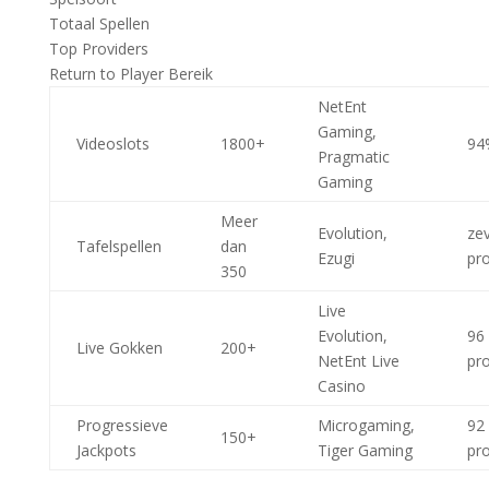
Totaal Spellen
Top Providers
Return to Player Bereik
NetEnt
Gaming,
Videoslots
1800+
94
Pragmatic
Gaming
Meer
Evolution,
ze
Tafelspellen
dan
Ezugi
pr
350
Live
Evolution,
96
Live Gokken
200+
NetEnt Live
pr
Casino
Progressieve
Microgaming,
92
150+
Jackpots
Tiger Gaming
pr