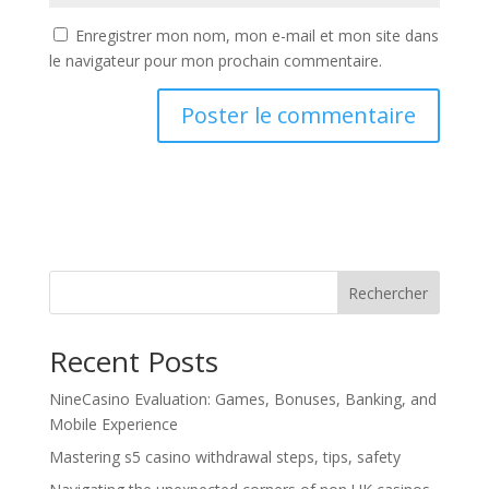
Enregistrer mon nom, mon e-mail et mon site dans
le navigateur pour mon prochain commentaire.
Rechercher
Recent Posts
NineCasino Evaluation: Games, Bonuses, Banking, and
Mobile Experience
Mastering s5 casino withdrawal steps, tips, safety