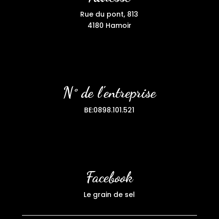
Rue du pont, 813
4180 Hamoir
N° de l'entreprise
BE:0898.101.521
Facebook
Le grain de sel