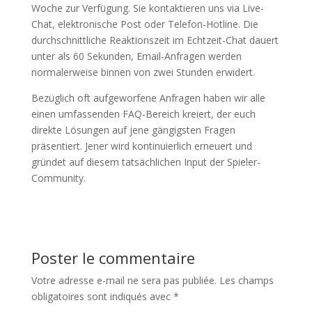
Woche zur Verfügung. Sie kontaktieren uns via Live-
Chat, elektronische Post oder Telefon-Hotline. Die
durchschnittliche Reaktionszeit im Echtzeit-Chat dauert
unter als 60 Sekunden, Email-Anfragen werden
normalerweise binnen von zwei Stunden erwidert.
Bezüglich oft aufgeworfene Anfragen haben wir alle
einen umfassenden FAQ-Bereich kreiert, der euch
direkte Lösungen auf jene gängigsten Fragen
präsentiert. Jener wird kontinuierlich erneuert und
gründet auf diesem tatsächlichen Input der Spieler-
Community.
Poster le commentaire
Votre adresse e-mail ne sera pas publiée.
Les champs
obligatoires sont indiqués avec
*