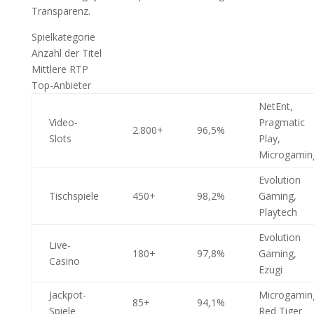
Transparenz.
Spielkategorie
Anzahl der Titel
Mittlere RTP
Top-Anbieter
NetEnt,
Video-
Pragmatic
2.800+
96,5%
Slots
Play,
Microgamin
Evolution
Tischspiele
450+
98,2%
Gaming,
Playtech
Evolution
Live-
180+
97,8%
Gaming,
Casino
Ezugi
Jackpot-
Microgamin
85+
94,1%
Spiele
Red Tiger