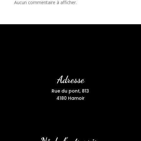
Aucun commentaire à afficher.
Adresse
Rue du pont, 813
4180 Hamoir