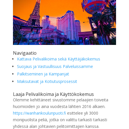
Navigaatio
Kattava Pelivalikoima sekä Käyttäjäkokemus
Suojaus ja Vastuullisuus Palveluissamme
Palkitseminen ja Kampanjat
Maksutavat ja Kotiutusprosessit
Laaja Pelivalikoima ja Käyttökokemus
Olemme kehittäneet sivustomme pelaajien toiveita
huomioiden jo aina vuodesta lähtien 2016 alkaen.
https://wanhankoulunpuoti.fi
esittelee yli 3000
monipuolista peliä, jotka on valittu tarkasti tarkasti
yhdessä alan johtavien pelitoimittajien kanssa.