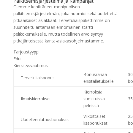
Palkitsemisjärjestelmä ja Kampanjat
Olemme kehittäneet monipuolisen
palkitsemisjärjestelmän, joka huomioi sekä uudet että
pitkäaikaiset asiakkaat. Tervetuliaispakettimme on
suunniteltu antamaan erinomainen startti
pelikokemukselle, mutta todellinen arvo syntyy
pitkäjänteisestä kanta-asiakasohjelmastamme.
Tarjoustyyppi
Edut
Kierrätysvaatimus
Bonusrahaa
30
Tervetuliaisbonus
ensitalletukselle
b
Kierroksia
Ilmaiskierrokset
suosituissa
35
peleissä
Viikoittaiset
25
Uudelleenlatausbonukset
lisäbonukset
b