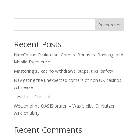
Rechercher
Recent Posts
NineCasino Evaluation: Games, Bonuses, Banking, and
Mobile Experience
Mastering s5 casino withdrawal steps, tips, safety
Navigating the unexpected corners of non UK casinos
with ease
Test Post Created
Wetten ohne OASIS prüfen – Was bleibt für Nutzer
wirklich übrig?
Recent Comments