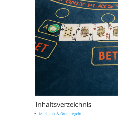
Inhaltsverzeichnis
Mechanik & Grundregeln