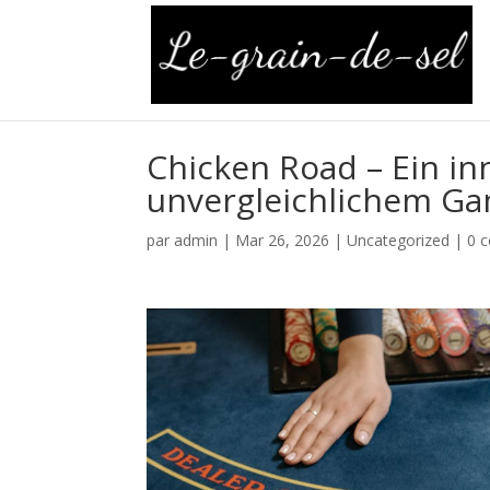
Chicken Road – Ein in
unvergleichlichem G
par
admin
|
Mar 26, 2026
|
Uncategorized
|
0 