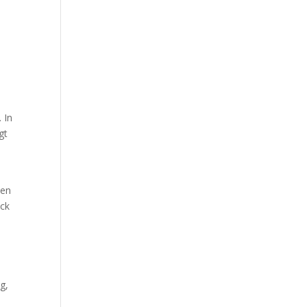
 In
gt
den
ück
g,