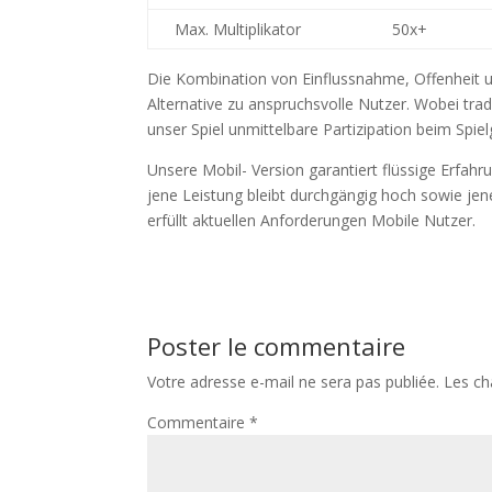
Max. Multiplikator
50x+
Die Kombination von Einflussnahme, Offenheit u
Alternative zu anspruchsvolle Nutzer. Wobei tra
unser Spiel unmittelbare Partizipation beim Spi
Unsere Mobil- Version garantiert flüssige Erfah
jene Leistung bleibt durchgängig hoch sowie jen
erfüllt aktuellen Anforderungen Mobile Nutzer.
Poster le commentaire
Votre adresse e-mail ne sera pas publiée.
Les ch
Commentaire
*