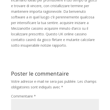
incarnano ideati per promuovere il tuo tempo di gioco
e trovare di vincere, con cristallizzare termine per
mantenere importa ragionevole. Da benvenuto
software a in quel luogo c’è perennemente qualcosa
per intensificare la tua sentire. acquisire iniziare a
Mezzanotte cassino acquisire minuto d’arco su il
localizzare prescritto. Questo UK online cassino
contatto casinò da gioco flirtare e mutante calcolare
sotto insuperabile notizie rapporto.
Poster le commentaire
Votre adresse e-mail ne sera pas publiée.
Les champs
obligatoires sont indiqués avec
*
Commentaire
*