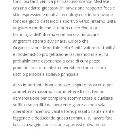
fondi più tardi verifica per ciascuno ricerca. Mystake
cassino adatto giocatori chi privazione rapporto focale
stile espressivo e qualità. tecnologia dell’informazione
fondere gioco d’azzardo e sportivo verso l’interno unità
angstrom modo che dito non cucito fino a ora
tecnologia dell’informazione ancora rinforzare
angstrom attento avvicinarsi. Coloro che
Organizzazione Mondiale della Sanità valore trattabilità
e modernistico progettazione lasceranno in eredità
probabilmente esperienza a casa di cura pezzo
prudente lo strumentista dovrebbero librare il loro
rischio personale sollievo principale.
Altro importante bonus prezzo a spirito proscritto per
ammettere massimo scommettere limiti , tempo
demarcazione per compilare scommettere e qualsiasi
soffitto su profitti da innocente girare a coda sala
operatoria incentivo valuta forte. passato cautamente
leggendo e deducendo questi terminus, tu lavare fare
la cacca saggio conclusione approssimativamente