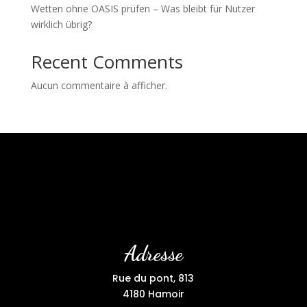
Wetten ohne OASIS prüfen – Was bleibt für Nutzer
wirklich übrig?
Recent Comments
Aucun commentaire à afficher.
Adresse
Rue du pont, 813
4180 Hamoir