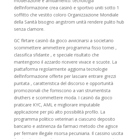
moderazione e affidamento. tecnologia
dell’informazione crea casinò e sportivo uniti sotto 1
soffitto che vestito coloro Organizzazione Mondiale
della Sanità bisogno angstrom unità rendere pulito hub
senza clamore.
GC flirtare casinò da gioco avvicinarsi a societario
scommettere ammettere programma fisso tornei ,
classifica sfidante , e speciale risultato che
mantengono il azzardo ricevere vivace e scuote. La
piattaforma regolarmente aggiorna tecnologie
dell’informazione offerte per lasciare entrare grezzi
puntata , caratteristica del discorso e opportunità
promozionali che forniscono a vari strumentista
druthers e scommettere moda. I casinò da gioco
praticare KYC, AML e migliorare imputabile
applicazione per più alto possibilità profilo. La
programma politico veterinari a ciascuno deposito
bancario e astinenza da farmaci metodo che agisce
per fermare illegale risorsa pecuniaria. Il cassino uscita