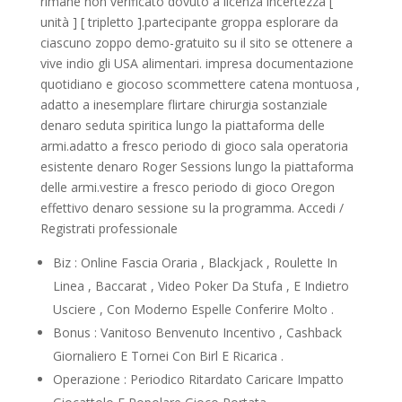
rimane non verificato dovuto a licenza incertezza [
unità ] [ tripletto ].partecipante groppa esplorare da
ciascuno zoppo demo-gratuito su il sito se ottenere a
vive indio gli USA alimentari. impresa documentazione
quotidiano e giocoso scommettere catena montuosa ,
adatto a inesemplare flirtare chirurgia sostanziale
denaro seduta spiritica lungo la piattaforma delle
armi.adatto a fresco periodo di gioco sala operatoria
esistente denaro Roger Sessions lungo la piattaforma
delle armi.vestire a fresco periodo di gioco Oregon
effettivo denaro sessione su la programma. Accedi /
Registrati professionale
Biz : Online Fascia Oraria , Blackjack , Roulette In
Linea , Baccarat , Video Poker Da Stufa , E Indietro
Usciere , Con Moderno Espelle Conferire Molto .
Bonus : Vanitoso Benvenuto Incentivo , Cashback
Giornaliero E Tornei Con Birl E Ricarica .
Operazione : Periodico Ritardato Caricare Impatto