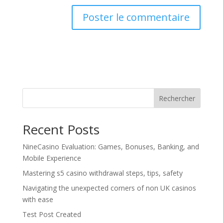
Rechercher
Recent Posts
NineCasino Evaluation: Games, Bonuses, Banking, and
Mobile Experience
Mastering s5 casino withdrawal steps, tips, safety
Navigating the unexpected corners of non UK casinos
with ease
Test Post Created