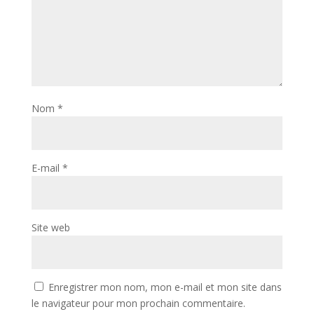
Nom
*
E-mail
*
Site web
Enregistrer mon nom, mon e-mail et mon site dans
le navigateur pour mon prochain commentaire.