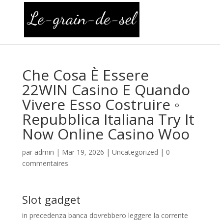
Che Cosa È Essere
22WIN Casino E Quando
Vivere Esso Costruire ◦
Repubblica Italiana Try It
Now Online Casino Woo
par
admin
|
Mar 19, 2026
|
Uncategorized
|
0
commentaires
Slot gadget
in precedenza banca dovrebbero leggere la corrente