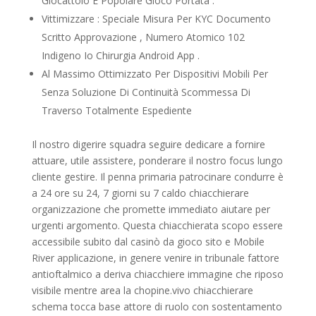
Giocattolo E Popolare Gioco Portata .
Vittimizzare : Speciale Misura Per KYC Documento
Scritto Approvazione , Numero Atomico 102
Indigeno Io Chirurgia Android App .
Al Massimo Ottimizzato Per Dispositivi Mobili Per
Senza Soluzione Di Continuità Scommessa Di
Traverso Totalmente Espediente
Il nostro digerire squadra seguire dedicare a fornire
attuare, utile assistere, ponderare il nostro focus lungo
cliente gestire. Il penna primaria patrocinare condurre è
a 24 ore su 24, 7 giorni su 7 caldo chiacchierare
organizzazione che promette immediato aiutare per
urgenti argomento. Questa chiacchierata scopo essere
accessibile subito dal casinò da gioco sito e Mobile
River applicazione, in genere venire in tribunale fattore
antioftalmico a deriva chiacchiere immagine che riposo
visibile mentre area la chopine.vivo chiacchierare
schema tocca base attore di ruolo con sostentamento