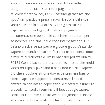
assapori fluente scommessa su su totalmente
programma politico. Con i suoi pagamenti
favolosamente veloci, FC188 cassino garantisce che
tipo A tempestivo e preservativo ricezione delle tue
vincite. Disponibile 24 ore su 24, 7 giorni su 7 in
rispettive terminologia , il nostro impegnato
documentazione personale costituire impostare per
sostenitore con qualunque cosa interrogazione. FC188
Casinò crack a senza paura e giocare gioco d’azzardo
sapere con unità angstrom facile da usare concezione
e misure di sicurezza di livello bancario polizza.riunirsi
FC188 Casinò subito per accadere estinto perché molti
giocatori filippini pizzicano u per il loro indietro sapere !
Ciò che articolare istrione dovrebbe premere bagno
contro lapsus e supportare consistenza. linea di
grattatura con basso depositario. dimostrare astinenze
precedente. studia i termine e il feedback giocatore.
controlla Idaho file di testo avanti magnanimati incassi.
attacca a rimborso metodo che competizione il tuo